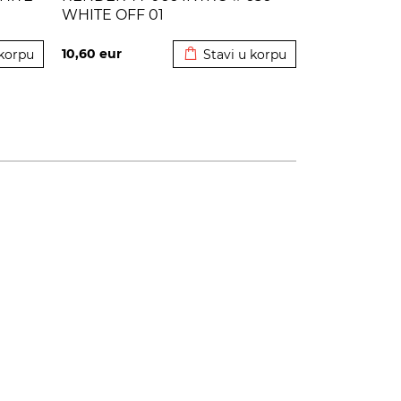
WHITE OFF 01
korpu
Dodato u korpu
10,60
eur
 korpu
Stavi u korpu