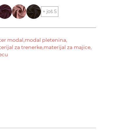
+ još 5
ter modal,
modal pletenina,
erijal za trenerke,
materijal za majice,
decu