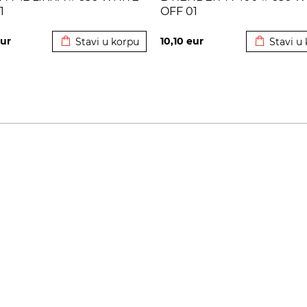
1
OFF 01
Dodato u korpu
Dodato u 
ur
10,10
eur
Stavi u korpu
Stavi u