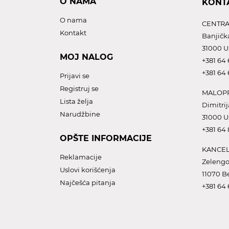
O NAMA
KONT
O nama
CENTRA
Kontakt
Banjičk
31000 U
MOJ NALOG
+381 64 
+381 64 
Prijavi se
Registruj se
MALOPR
Lista želja
Dimitrij
Narudžbine
31000 U
+381 64
OPŠTE INFORMACIJE
KANCEL
Reklamacije
Zelengo
Uslovi korišćenja
11070 B
Najčešća pitanja
+381 64 