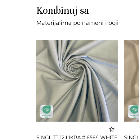
Kombinuj sa
Materijalima po nameni i boji
SINGL TT-12 LIKRA # 656/1 WHITE
SINGL