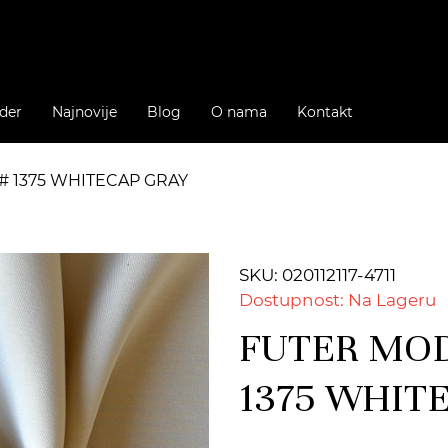
der
Najnovije
Blog
O nama
Kontakt
# 1375 WHITECAP GRAY
SKU: 020112117-4711
Dostupnost: Na Lageru
FUTER MOD
1375 WHIT