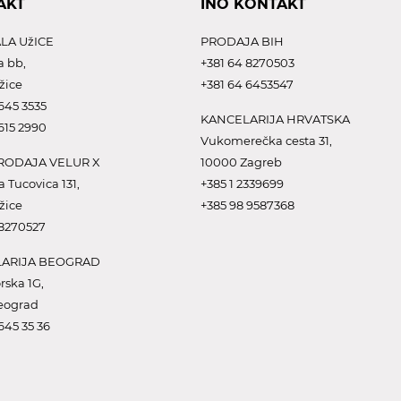
AKT
INO KONTAKT
LA UžICE
PRODAJA BIH
a bb,
+381 64 8270503
žice
+381 64 6453547
645 3535
KANCELARIJA HRVATSKA
615 2990
Vukomerečka cesta 31,
ODAJA VELUR X
10000 Zagreb
a Tucovica 131,
+385 1 2339699
žice
+385 98 9587368
 8270527
ARIJA BEOGRAD
rska 1G,
eograd
645 35 36