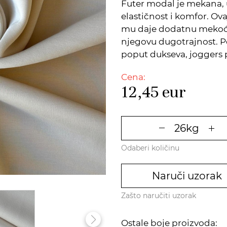
Futer modal je mekana, 
elastičnost i komfor. Ov
mu daje dodatnu mekoću,
njegovu dugotrajnost. 
poput dukseva, joggers p
Cena:
12,45
eur
Odaberi količinu
Naruči uzorak
Zašto naručiti uzorak
Ostale boje proizvoda: