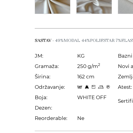
SASTAV
- 49%MODAL 44%POLIESTAR 7%ELA
JM:
KG
Bazni 
2
Gramaža:
250 g/m
Novi a
Širina:
162 cm
Zemlj
Održavanje:
Atest:
t 8 Z o C
Boja:
WHITE OFF
Sertif
Dezen:
Reorderable:
Ne