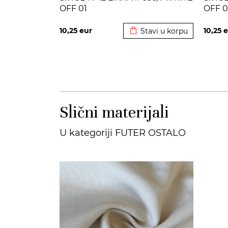
OFF 01
OFF 0
Dodato u korpu
10,25
eur
10,25
e
Stavi u korpu
Slični materijali
U kategoriji FUTER OSTALO