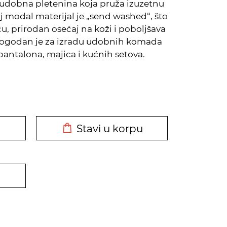
udobna pletenina koja pruža izuzetnu
aj modal materijal je „send washed“, što
 prirodan osećaj na koži i poboljšava
Pogodan je za izradu udobnih komada
antalona, majica i kućnih setova.
DODATO U KORPU
Stavi u korpu