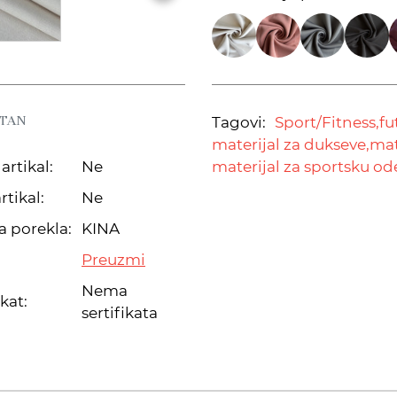
STAN
Tagovi:
Sport/Fitness,
fu
materijal za dukseve,
mat
artikal:
Ne
materijal za sportsku o
rtikal:
Ne
a porekla:
KINA
Preuzmi
Nema
ikat:
sertifikata