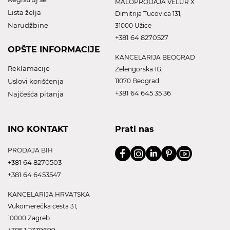
MALOPRODAJA VELUR X
Lista želja
Dimitrija Tucovica 131,
Narudžbine
31000 Užice
+381 64 8270527
OPŠTE INFORMACIJE
KANCELARIJA BEOGRAD
Reklamacije
Zelengorska 1G,
Uslovi korišćenja
11070 Beograd
+381 64 645 35 36
Najčešća pitanja
INO KONTAKT
Prati nas
PRODAJA BIH
+381 64 8270503
+381 64 6453547
KANCELARIJA HRVATSKA
Vukomerečka cesta 31,
10000 Zagreb