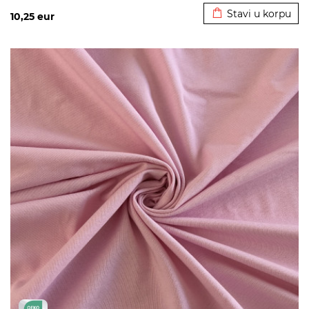
Stavi u korpu
10,25
eur