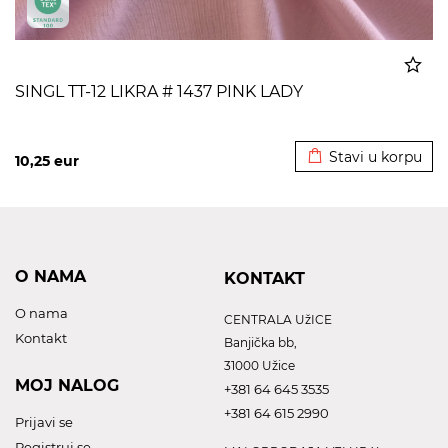
SINGL TT-12 LIKRA # 1437 PINK LADY
Dodato u korpu
Stavi u korpu
10,25
eur
O NAMA
KONTAKT
O nama
CENTRALA UžICE
Kontakt
Banjička bb,
31000 Užice
MOJ NALOG
+381 64 645 3535
+381 64 615 2990
Prijavi se
Registruj se