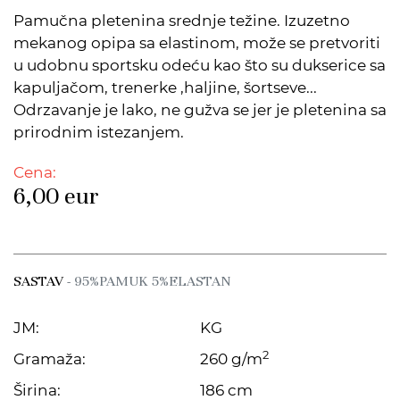
Pamučna pletenina srednje težine. Izuzetno
mekanog opipa sa elastinom, može se pretvoriti
u udobnu sportsku odeću kao što su dukserice sa
kapuljačom, trenerke ,haljine, šortseve...
Odrzavanje je lako, ne gužva se jer je pletenina sa
prirodnim istezanjem.
Cena:
6,00
eur
SASTAV
- 95%PAMUK 5%ELASTAN
JM:
KG
2
Gramaža:
260 g/m
Širina:
186 cm