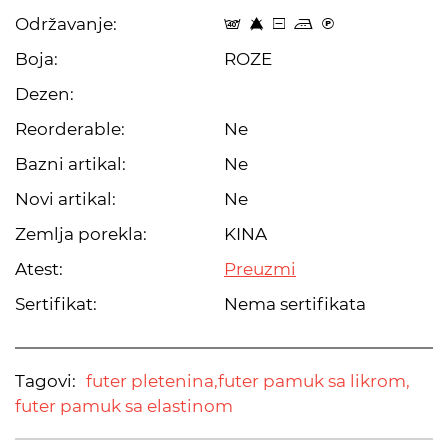
Održavanje:
t 8 a p C
Boja:
ROZE
Dezen:
Reorderable:
Ne
Bazni artikal:
Ne
Novi artikal:
Ne
Zemlja porekla:
KINA
Atest:
Preuzmi
Sertifikat:
Nema sertifikata
Tagovi:
futer pletenina,
futer pamuk sa likrom,
futer pamuk sa elastinom