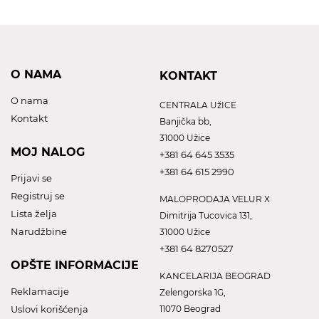
O NAMA
KONTAKT
O nama
CENTRALA UžICE
Kontakt
Banjička bb,
31000 Užice
MOJ NALOG
+381 64 645 3535
+381 64 615 2990
Prijavi se
Registruj se
MALOPRODAJA VELUR X
Lista želja
Dimitrija Tucovica 131,
Narudžbine
31000 Užice
+381 64 8270527
OPŠTE INFORMACIJE
KANCELARIJA BEOGRAD
Reklamacije
Zelengorska 1G,
Uslovi korišćenja
11070 Beograd