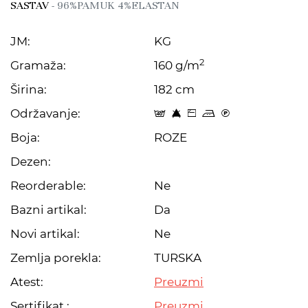
SASTAV
- 96%PAMUK 4%ELASTAN
JM:
KG
2
Gramaža:
160 g/m
Širina:
182 cm
Održavanje:
t 8 Z p C
Boja:
ROZE
Dezen:
Reorderable:
Ne
Bazni artikal:
Da
Novi artikal:
Ne
Zemlja porekla:
TURSKA
Atest:
Preuzmi
Sertifikat :
Preuzmi