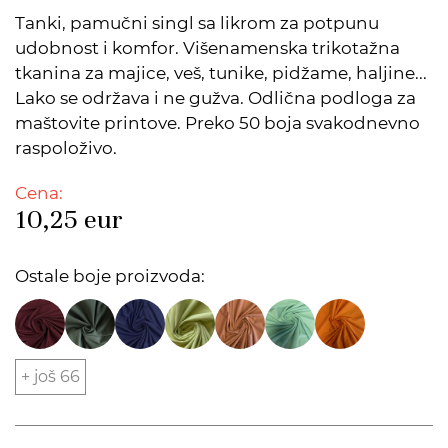
Tanki, pamučni singl sa likrom za potpunu
udobnost i komfor. Višenamenska trikotažna
tkanina za majice, veš, tunike, pidžame, haljine...
Lako se održava i ne gužva. Odlična podloga za
maštovite printove. Preko 50 boja svakodnevno
raspoloživo.
Cena:
10,25
eur
Ostale boje proizvoda:
+ još 66