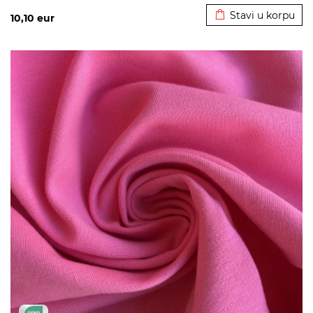
Stavi u korpu
10,10
eur