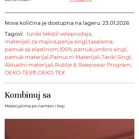
Nova količina je dostupna na lageru:
23.01.2026
Tagovi:
turski tekstil veleprodaja,
materijali za majice,
penja singl,
tasalama,
pamuk sa elastinom,
100% pamuk,
umbro singl,
pamuk materijal,
Pamucni Materijali,
Tanki Singl,
Aktuelni materijali,
Rublje & Sleepwear Program,
OEKO-TEX®,
OEKO TEX
Kombinuj sa
Materijalima po nameni i boji