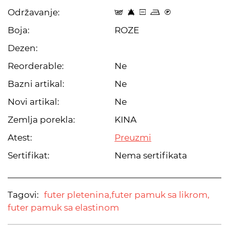
Održavanje:
t 8 a p C
Boja:
ROZE
Dezen:
Reorderable:
Ne
Bazni artikal:
Ne
Novi artikal:
Ne
Zemlja porekla:
KINA
Atest:
Preuzmi
Sertifikat:
Nema sertifikata
Tagovi:
futer pletenina,
futer pamuk sa likrom,
futer pamuk sa elastinom