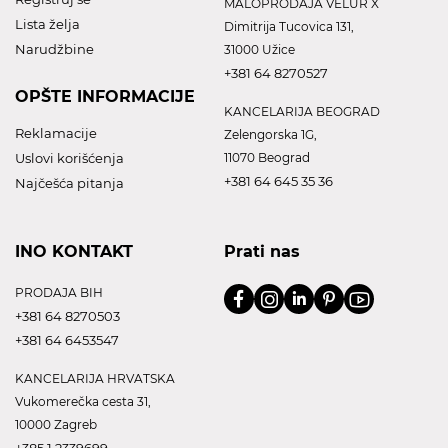
MALOPRODAJA VELUR X
Lista želja
Dimitrija Tucovica 131,
Narudžbine
31000 Užice
+381 64 8270527
OPŠTE INFORMACIJE
KANCELARIJA BEOGRAD
Reklamacije
Zelengorska 1G,
Uslovi korišćenja
11070 Beograd
+381 64 645 35 36
Najčešća pitanja
INO KONTAKT
Prati nas
PRODAJA BIH
+381 64 8270503
+381 64 6453547
KANCELARIJA HRVATSKA
Vukomerečka cesta 31,
10000 Zagreb