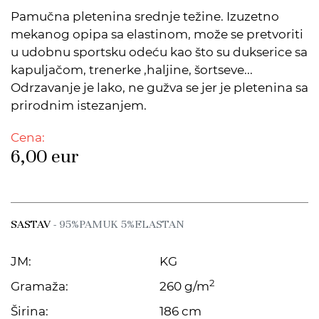
Pamučna pletenina srednje težine. Izuzetno
mekanog opipa sa elastinom, može se pretvoriti
u udobnu sportsku odeću kao što su dukserice sa
kapuljačom, trenerke ,haljine, šortseve...
Odrzavanje je lako, ne gužva se jer je pletenina sa
prirodnim istezanjem.
Cena:
6,00
eur
SASTAV
- 95%PAMUK 5%ELASTAN
JM:
KG
2
Gramaža:
260 g/m
Širina:
186 cm