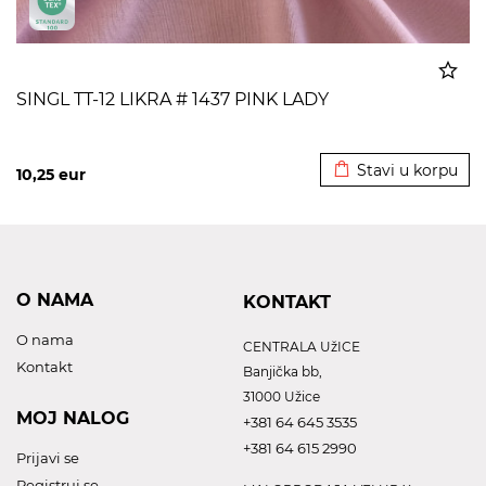
SINGL TT-12 LIKRA # 1437 PINK LADY
Dodato u korpu
Stavi u korpu
10,25
eur
O NAMA
KONTAKT
O nama
CENTRALA UžICE
Kontakt
Banjička bb,
31000 Užice
MOJ NALOG
+381 64 645 3535
+381 64 615 2990
Prijavi se
Registruj se