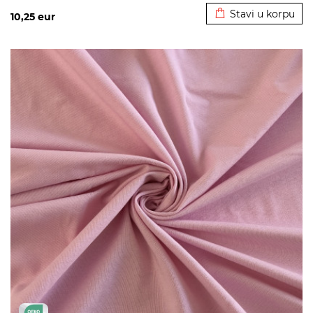
Stavi u korpu
10,25
eur