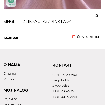
SINGL TT-12 LIKRA # 1437 PINK LADY
Dodato u korpu
Stavi u korpu
10,25
eur
O NAMA
KONTAKT
O nama
CENTRALA UžICE
Kontakt
Banjička bb,
31000 Užice
MOJ NALOG
+381 64 645 3535
+381 64 615 2990
Prijavi se
Registruj se