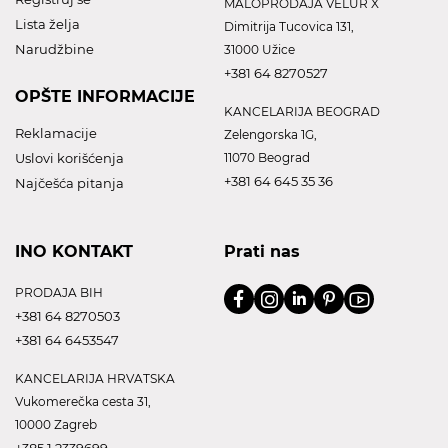
MALOPRODAJA VELUR X
Lista želja
Dimitrija Tucovica 131,
Narudžbine
31000 Užice
+381 64 8270527
OPŠTE INFORMACIJE
KANCELARIJA BEOGRAD
Reklamacije
Zelengorska 1G,
Uslovi korišćenja
11070 Beograd
+381 64 645 35 36
Najčešća pitanja
INO KONTAKT
Prati nas
PRODAJA BIH
+381 64 8270503
+381 64 6453547
KANCELARIJA HRVATSKA
Vukomerečka cesta 31,
10000 Zagreb