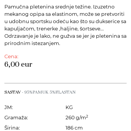
Pamučna pletenina srednje težine. Izuzetno
mekanog opipa sa elastinom, može se pretvoriti
u udobnu sportsku odeću kao što su dukserice sa
kapuljačom, trenerke ,haljine, šortseve...
Odrzavanje je lako, ne gužva se jer je pletenina sa
prirodnim istezanjem.
Cena:
6,00
eur
SASTAV
- 95%PAMUK 5%ELASTAN
JM:
KG
2
Gramaža:
260 g/m
Širina:
186 cm