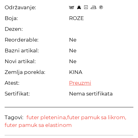
Održavanje:
t 8 a p C
Boja:
ROZE
Dezen:
Reorderable:
Ne
Bazni artikal:
Ne
Novi artikal:
Ne
Zemlja porekla:
KINA
Atest:
Preuzmi
Sertifikat:
Nema sertifikata
Tagovi:
futer pletenina,
futer pamuk sa likrom,
futer pamuk sa elastinom