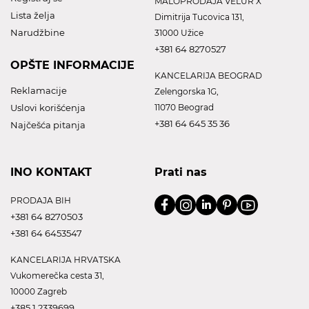
MALOPRODAJA VELUR X
Lista želja
Dimitrija Tucovica 131,
Narudžbine
31000 Užice
+381 64 8270527
OPŠTE INFORMACIJE
KANCELARIJA BEOGRAD
Reklamacije
Zelengorska 1G,
Uslovi korišćenja
11070 Beograd
+381 64 645 35 36
Najčešća pitanja
INO KONTAKT
Prati nas
PRODAJA BIH
+381 64 8270503
+381 64 6453547
KANCELARIJA HRVATSKA
Vukomerečka cesta 31,
10000 Zagreb
+385 1 2339699