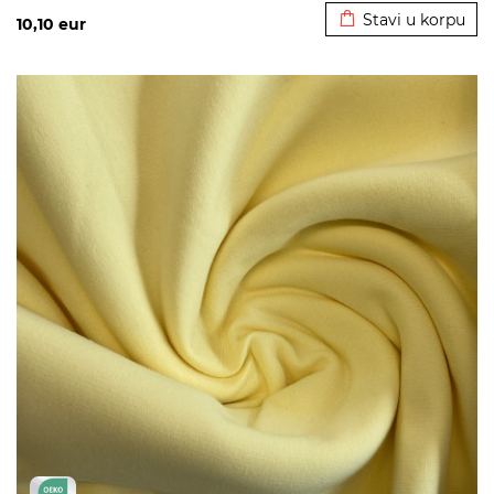
Stavi u korpu
10,10
eur