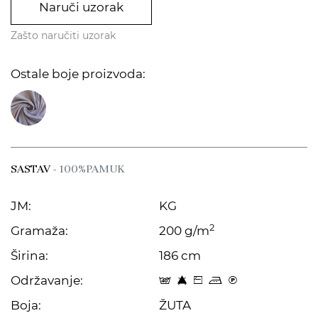
Naruči uzorak
Zašto naručiti uzorak
Ostale boje proizvoda:
SASTAV
- 100%PAMUK
JM:
KG
2
Gramaža:
200 g/m
Širina:
186 cm
Održavanje:
t 8 Z p C
Boja:
ŽUTA