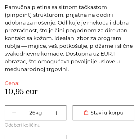
Pamučna pletina sa sitnom tačkastom
(pinpoint) strukturom, prijatna na dodir i
udobna za nošenje. Odlikuje je mekoća i dobra
prozračnost, što je čini pogodnom za direktan
kontakt sa kožom. Idealan izbor za program
rublja — majice, veš, potkošulje, pidžame i slične
svakodnevne komade. Dostupna uz EUR.1
obrazac, što omogućava povoljnije uslove u
međunarodnoj trgovini.
Cena:
10,95
eur
DODATO U KORPU
Stavi u korpu
Odaberi količinu