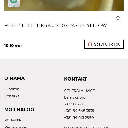
FUTER TT-100 LIKRA # 2007 PASTEL YELLOW
Dodato u korpu
Stavi u korpu
10,10
eur
O NAMA
KONTAKT
O nama
CENTRALA UžICE
Kontakt
Banjička bb,
31000 Užice
MOJ NALOG
+381 64 645 3535
+381 64 615 2990
Prijavi se
Registruj se