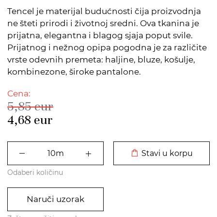
Tencel je materijal budućnosti čija proizvodnja
ne šteti prirodi i životnoj sredni. Ova tkanina je
prijatna, elegantna i blagog sjaja poput svile.
Prijatnog i nežnog opipa pogodna je za različite
vrste odevnih premeta: haljine, bluze, košulje,
kombinezone, široke pantalone.
Cena:
5,85
eur
4,68
eur
DODATO U KORPU
Stavi u korpu
Odaberi količinu
Naruči uzorak