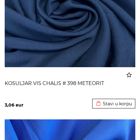
KOSULJAR VIS CHALIS # 398 METEORIT
Dodato u korpu
Stavi u korpu
3,06
eur