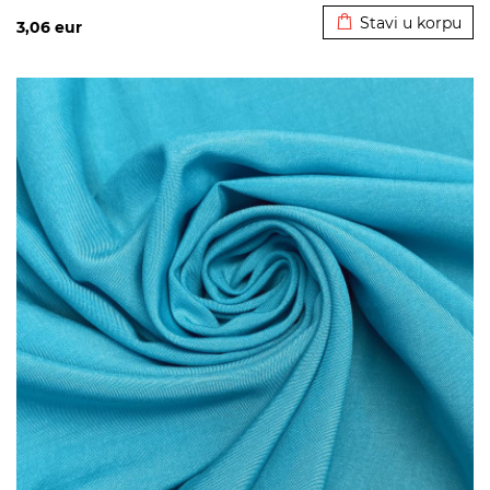
Stavi u korpu
3,06
eur