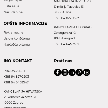
Registruj se
MALOPRODAJA VELUR X
Lista želja
Dimitrija Tucovica 131,
Narudžbine
31000 Užice
+381 64 8270527
OPŠTE INFORMACIJE
KANCELARIJA BEOGRAD
Reklamacije
Zelengorska 1G,
Uslovi korišćenja
11070 Beograd
+381 64 645 35 36
Najčešća pitanja
INO KONTAKT
Prati nas
PRODAJA BIH
+381 64 8270503
+381 64 6453547
KANCELARIJA HRVATSKA
Vukomerečka cesta 31,
10000 Zagreb