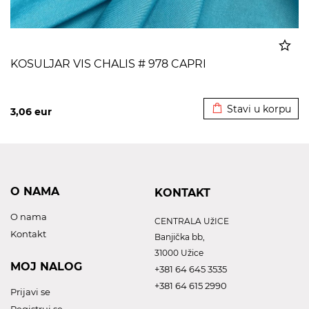
KOSULJAR VIS CHALIS # 978 CAPRI
Dodato u korpu
Stavi u korpu
3,06
eur
O NAMA
KONTAKT
O nama
CENTRALA UžICE
Kontakt
Banjička bb,
31000 Užice
MOJ NALOG
+381 64 645 3535
+381 64 615 2990
Prijavi se