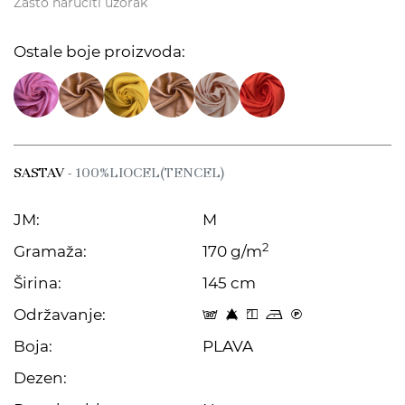
Zašto naručiti uzorak
Ostale boje proizvoda:
SASTAV
- 100%LIOCEL(TENCEL)
JM:
M
2
Gramaža:
170 g/m
Širina:
145 cm
Održavanje:
s 8 y o C
Boja:
PLAVA
Dezen: