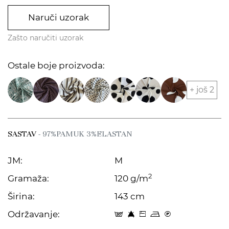
Naruči uzorak
Zašto naručiti uzorak
Ostale boje proizvoda:
+ još 2
SASTAV
- 97%PAMUK 3%ELASTAN
JM:
M
2
Gramaža:
120 g/m
Širina:
143 cm
Održavanje:
s 8 Z p C