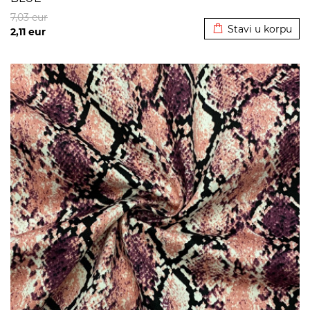
Dodato u korpu
7,03
eur
Stavi u korpu
2,11
eur