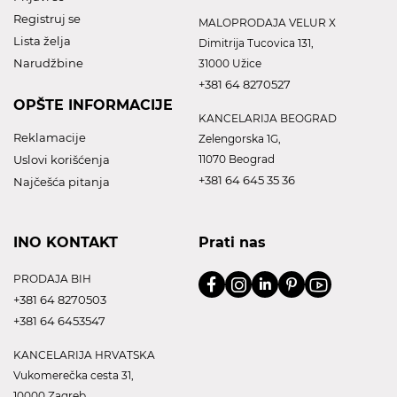
Registruj se
MALOPRODAJA VELUR X
Lista želja
Dimitrija Tucovica 131,
Narudžbine
31000 Užice
+381 64 8270527
OPŠTE INFORMACIJE
KANCELARIJA BEOGRAD
Reklamacije
Zelengorska 1G,
Uslovi korišćenja
11070 Beograd
+381 64 645 35 36
Najčešća pitanja
INO KONTAKT
Prati nas
PRODAJA BIH
+381 64 8270503
+381 64 6453547
KANCELARIJA HRVATSKA
Vukomerečka cesta 31,
10000 Zagreb