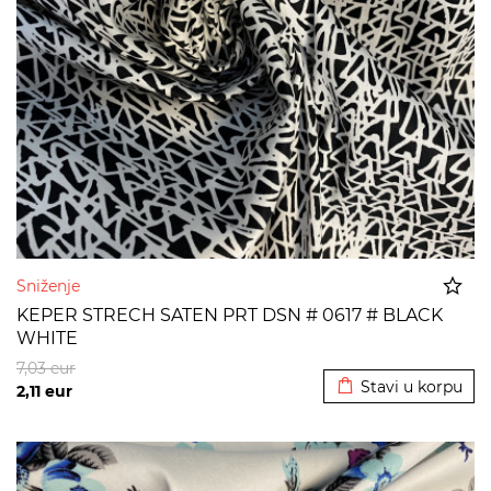
Sniženje
KEPER STRECH SATEN PRT DSN # 0617 # BLACK
WHITE
Dodato u korpu
7,03
eur
Stavi u korpu
2,11
eur