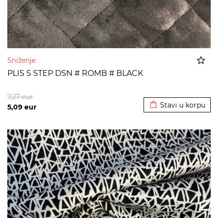
Sniženje
PLIS S STEP DSN # ROMB # BLACK
Dodato u korpu
7,27
eur
Stavi u korpu
5,09
eur