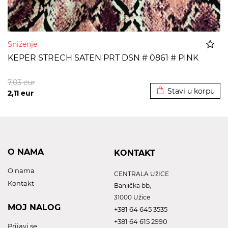
Sniženje
KEPER STRECH SATEN PRT DSN # 0861 # PINK
Dodato u korpu
7,03
eur
Stavi u korpu
2,11
eur
O NAMA
KONTAKT
O nama
CENTRALA UžICE
Kontakt
Banjička bb,
31000 Užice
MOJ NALOG
+381 64 645 3535
+381 64 615 2990
Prijavi se