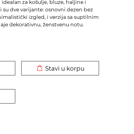
idealan za košulje, bluze, haljine i
su dve varijante: osnovni dezen bez
imalistički izgled, i verzija sa suptilnim
je dekorativnu, ženstvenu notu.
DODATO U KORPU
Stavi u korpu