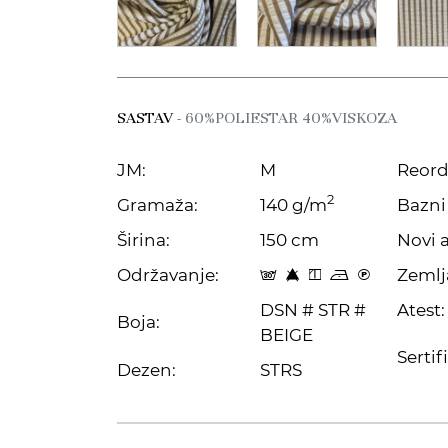
SASTAV
- 60%POLIESTAR 40%VISKOZA
JM:
M
Reord
2
Gramaža:
140 g/m
Bazni 
Širina:
150 cm
Novi a
Održavanje:
Zemlj
s 8 y o C
DSN # STR #
Atest:
Boja:
BEIGE
Sertif
Dezen:
STRS