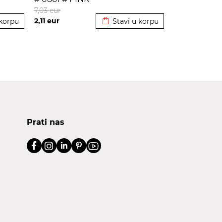
korpu
Dodato u korpu
7,03
eur
2,11
eur
 korpu
Stavi u korpu
Prati nas