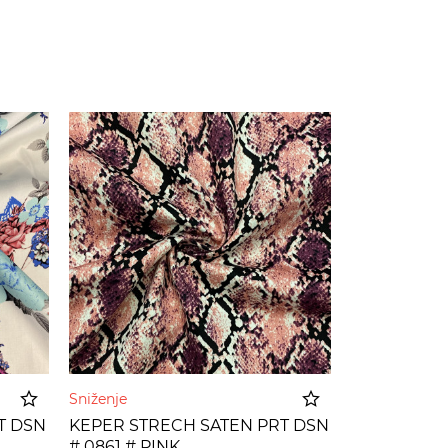
Sniženje
T DSN
KEPER STRECH SATEN PRT DSN
# 0861 # PINK