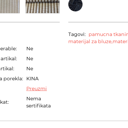
Tagovi:
pamucna tkanin
materijal za bluze,
materi
erable:
Ne
artikal:
Ne
rtikal:
Ne
a porekla:
KINA
Preuzmi
Nema
ikat:
sertifikata