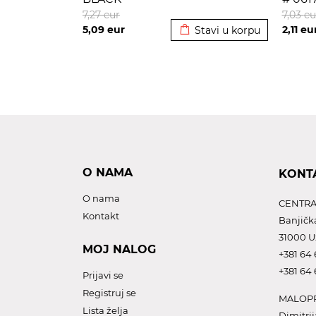
Dodato u korpu
7,27
eur
7,03
eu
5,09
eur
2,11
eu
Stavi u korpu
O NAMA
KONT
O nama
CENTRA
Kontakt
Banjičk
31000 U
MOJ NALOG
+381 64 
+381 64 
Prijavi se
Registruj se
MALOPR
Lista želja
Dimitrij