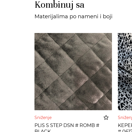
Kombinuj sa
Materijalima po nameni i boji
Sniženje
Sniže
PLIS S STEP DSN # ROMB #
KEPE
BLACK
# 061