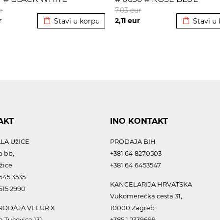
Dodato u korpu
Dodato u 
r
7,03
eur
r
2,11
eur
Stavi u korpu
Stavi u
AKT
INO KONTAKT
LA UžICE
PRODAJA BIH
a bb,
+381 64 8270503
žice
+381 64 6453547
645 3535
KANCELARIJA HRVATSKA
615 2990
Vukomerečka cesta 31,
ODAJA VELUR X
10000 Zagreb
a Tucovica 131,
+385 1 2339699