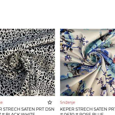
nje
Sniženje
R STRECH SATEN PRT DSN
KEPER STRECH SATEN PR
7 # BLACK WHITE
# 0630 # ROSE BLUE