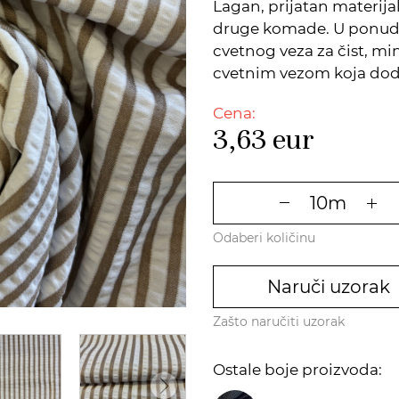
Lagan, prijatan materijal 
druge komade. U ponudi 
cvetnog veza za čist, min
cvetnim vezom koja doda
Cena:
3,63
eur
Odaberi količinu
Naruči uzorak
Zašto naručiti uzorak
Ostale boje proizvoda: