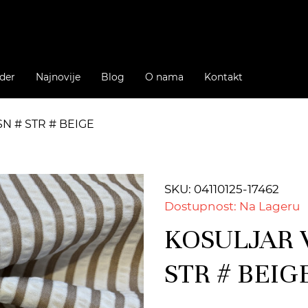
der
Najnovije
Blog
O nama
Kontakt
N # STR # BEIGE
SKU: 04110125-17462
Dostupnost: Na Lageru
KOSULJAR V
STR # BEIG