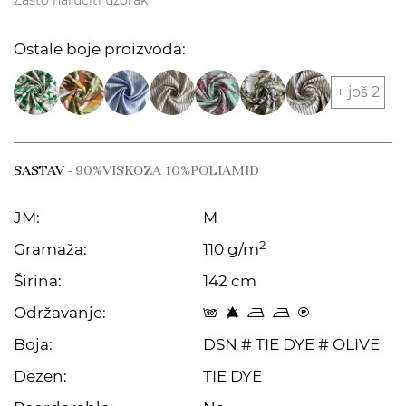
Zašto naručiti uzorak
Ostale boje proizvoda:
+ još 2
SASTAV
- 90%VISKOZA 10%POLIAMID
JM:
M
2
Gramaža:
110 g/m
Širina:
142 cm
Održavanje:
s 8 p p C
Boja:
DSN # TIE DYE # OLIVE
Dezen:
TIE DYE