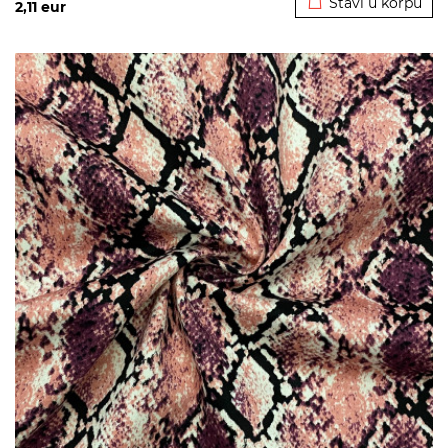
Stavi u korpu
2,11
eur