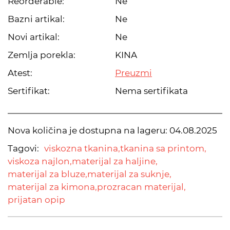
Reorderable:
Ne
Bazni artikal:
Ne
Novi artikal:
Ne
Zemlja porekla:
KINA
Atest:
Preuzmi
Sertifikat:
Nema sertifikata
Nova količina je dostupna na lageru:
04.08.2025
Tagovi:
viskozna tkanina,
tkanina sa printom,
viskoza najlon,
materijal za haljine,
materijal za bluze,
materijal za suknje,
materijal za kimona,
prozracan materijal,
prijatan opip