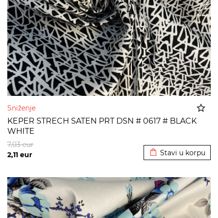
Sniženje
KEPER STRECH SATEN PRT DSN # 0617 # BLACK
WHITE
Dodato u korpu
7,03
eur
Stavi u korpu
2,11
eur