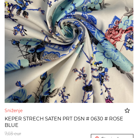
Sniženje
KEPER STRECH SATEN PRT DSN # 0630 # ROSE
BLUE
Dodato u korpu
7,03
eur