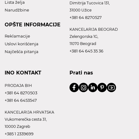
Lista želja
Dimitrija Tucovica 131,
Narudžbine
31000 Užice
+381 64 8270527
OPŠTE INFORMACIJE
KANCELARIJA BEOGRAD
Reklamacije
Zelengorska 1G,
Uslovi korišćenja
11070 Beograd
+381 64 645 35 36
Najčešća pitanja
INO KONTAKT
Prati nas
PRODAJA BIH
+381 64 8270503
+381 64 6453547
KANCELARIJA HRVATSKA
Vukomerečka cesta 31,
10000 Zagreb
+385 1 2339699