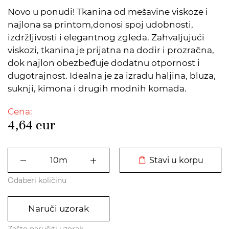
Novo u ponudi! Tkanina od mešavine viskoze i
najlona sa printom,donosi spoj udobnosti,
izdržljivosti i elegantnog zgleda. Zahvaljujući
viskozi, tkanina je prijatna na dodir i prozračna,
dok najlon obezbeđuje dodatnu otpornost i
dugotrajnost. Idealna je za izradu haljina, bluza,
suknji, kimona i drugih modnih komada.
Cena:
4,64
eur
DODATO U KORPU
Stavi u korpu
Odaberi količinu
Naruči uzorak