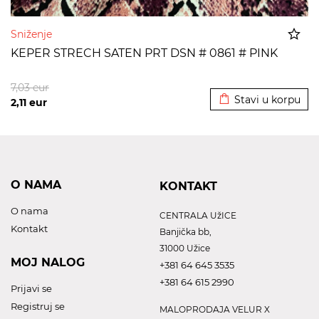
Sniženje
KEPER STRECH SATEN PRT DSN # 0861 # PINK
Dodato u korpu
7,03
eur
Stavi u korpu
2,11
eur
O NAMA
KONTAKT
O nama
CENTRALA UžICE
Kontakt
Banjička bb,
31000 Užice
MOJ NALOG
+381 64 645 3535
+381 64 615 2990
Prijavi se
Registruj se
MALOPRODAJA VELUR X