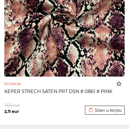
Sniženje
KEPER STRECH SATEN PRT DSN # 0861 # PINK
Dodato u korpu
7,03
eur
Stavi u korpu
2,11
eur