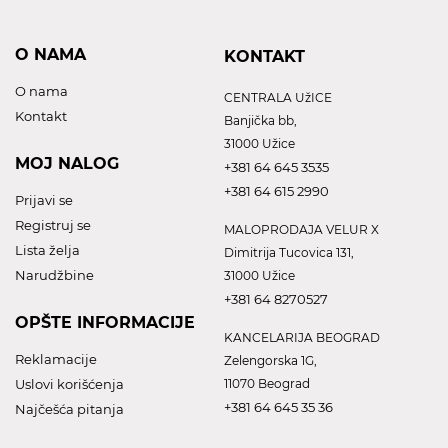
O NAMA
KONTAKT
O nama
CENTRALA UžICE
Kontakt
Banjička bb,
31000 Užice
MOJ NALOG
+381 64 645 3535
+381 64 615 2990
Prijavi se
Registruj se
MALOPRODAJA VELUR X
Lista želja
Dimitrija Tucovica 131,
Narudžbine
31000 Užice
+381 64 8270527
OPŠTE INFORMACIJE
KANCELARIJA BEOGRAD
Reklamacije
Zelengorska 1G,
Uslovi korišćenja
11070 Beograd
+381 64 645 35 36
Najčešća pitanja