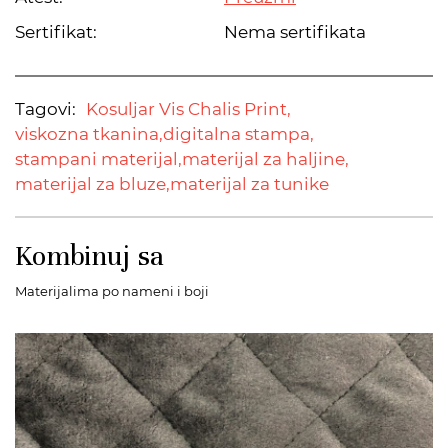
Sertifikat:
Nema sertifikata
Tagovi:
Kosuljar Vis Chalis Print,
viskozna tkanina,
digitalna stampa,
stampani materijal,
materijal za haljine,
materijal za bluze,
materijal za tunike
Kombinuj sa
Materijalima po nameni i boji