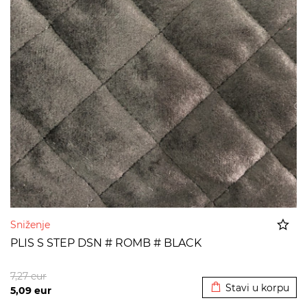
Sniženje
PLIS S STEP DSN # ROMB # BLACK
Dodato u korpu
7,27
eur
Stavi u korpu
5,09
eur