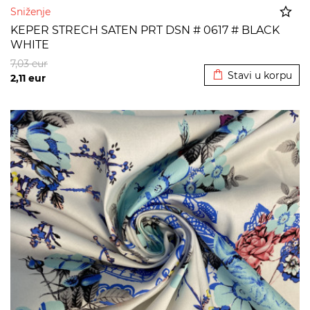
Sniženje
KEPER STRECH SATEN PRT DSN # 0617 # BLACK
WHITE
Dodato u korpu
7,03
eur
Stavi u korpu
2,11
eur