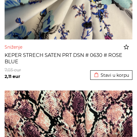
Sniženje
KEPER STRECH SATEN PRT DSN # 0630 # ROSE
BLUE
Dodato u korpu
7,03
eur
Stavi u korpu
2,11
eur