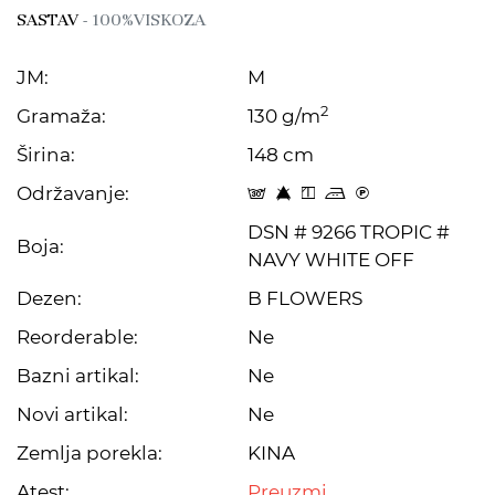
SASTAV
- 100%VISKOZA
JM:
M
2
Gramaža:
130 g/m
Širina:
148 cm
Održavanje:
s 8 y p C
DSN # 9266 TROPIC #
Boja:
NAVY WHITE OFF
Dezen:
B FLOWERS
Reorderable:
Ne
Bazni artikal:
Ne
Novi artikal:
Ne
Zemlja porekla:
KINA
Atest:
Preuzmi