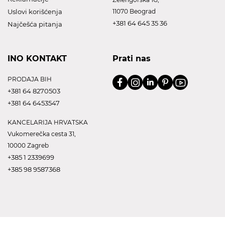
Uslovi korišćenja
11070 Beograd
+381 64 645 35 36
Najčešća pitanja
INO KONTAKT
Prati nas
PRODAJA BIH
+381 64 8270503
+381 64 6453547
KANCELARIJA HRVATSKA
Vukomerečka cesta 31,
10000 Zagreb
+385 1 2339699
+385 98 9587368