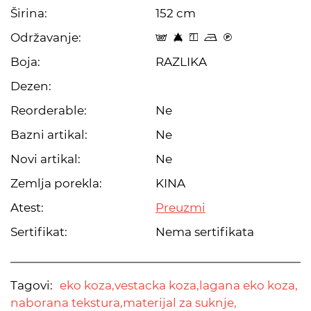
Širina:
152 cm
Održavanje:
s 8 y o C
Boja:
RAZLIKA
Dezen:
Reorderable:
Ne
Bazni artikal:
Ne
Novi artikal:
Ne
Zemlja porekla:
KINA
Atest:
Preuzmi
Sertifikat:
Nema sertifikata
Tagovi:
eko koza,
vestacka koza,
lagana eko koza,
naborana tekstura,
materijal za suknje,