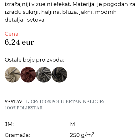
izražajniji vizuelni efekat. Materijal je pogodan za
izradu suknji, haljina, bluza, jakni, modnih
detalja i setova.
Cena:
6,24
eur
Ostale boje proizvoda:
SASTAV
- LICE: 100%POLIURETAN NALICJE:
100%POLIESTAR
JM:
M
2
Gramaža:
250 g/m