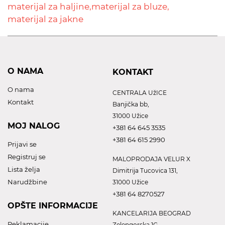
materijal za haljine,
materijal za bluze,
materijal za jakne
O NAMA
KONTAKT
O nama
CENTRALA UžICE
Kontakt
Banjička bb,
31000 Užice
MOJ NALOG
+381 64 645 3535
+381 64 615 2990
Prijavi se
Registruj se
MALOPRODAJA VELUR X
Lista želja
Dimitrija Tucovica 131,
Narudžbine
31000 Užice
+381 64 8270527
OPŠTE INFORMACIJE
KANCELARIJA BEOGRAD
Reklamacije
Zelengorska 1G,