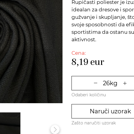
Rupičasti poliester je izu
idealan za dresove i spo
gužvanje i skupljanje, š
svoje sposobnosti da ef
sportistima da ostanu su
aktivnost.
Cena:
8,19
eur
Odaberi količinu
Naruči uzorak
Zašto naručiti uzorak