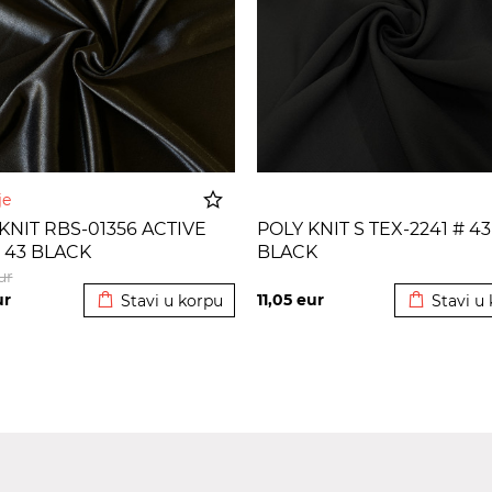
nje
KNIT RBS-01356 ACTIVE
POLY KNIT S TEX-2241 # 43
 43 BLACK
BLACK
Dodato u korpu
Dodato u 
ur
ur
11,05
eur
Stavi u korpu
Stavi u