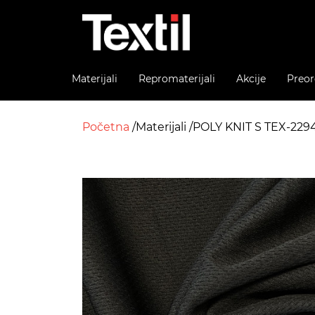
Materijali
Repromaterijali
Akcije
Preor
Početna
Materijali
POLY KNIT S TEX-229