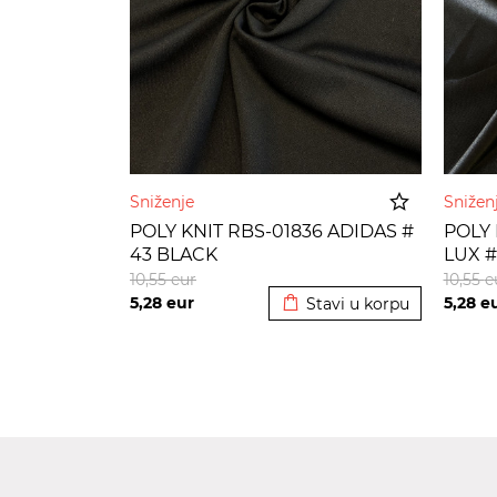
Sniženje
Sniže
POLY KNIT RBS-01836 ADIDAS #
POLY 
43 BLACK
LUX #
Dodato u korpu
10,55
eur
10,55
e
5,28
eur
5,28
e
Stavi u korpu