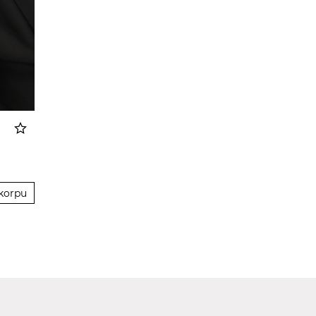
korpu
 korpu