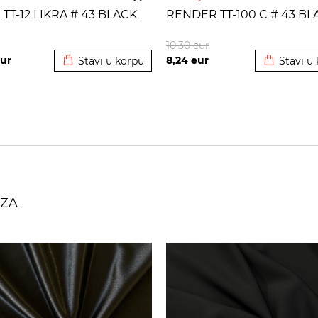
 TT-12 LIKRA # 43 BLACK
RENDER TT-100 C # 43 BL
Dodato u korpu
Dodato u 
10,30
eur
ur
8,24
eur
Stavi u korpu
Stavi u
AZA