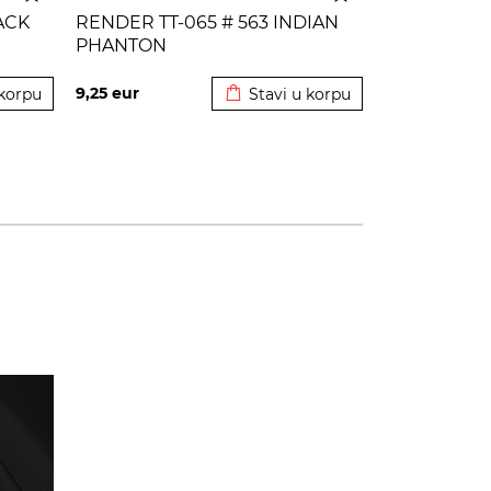
ACK
RENDER TT-065 # 563 INDIAN
PHANTON
korpu
Dodato u korpu
9,25
eur
 korpu
Stavi u korpu