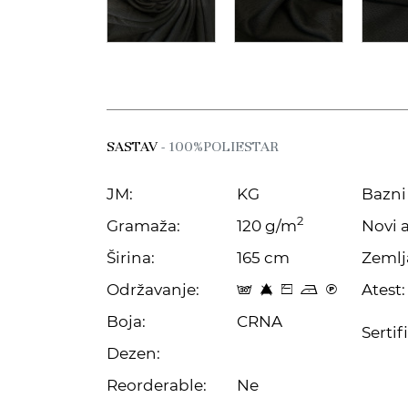
SASTAV
- 100%POLIESTAR
JM:
KG
Bazni 
2
Gramaža:
120 g/m
Novi a
Širina:
165 cm
Zemlj
Održavanje:
Atest:
s 8 Z o C
Boja:
CRNA
Sertif
Dezen:
Reorderable:
Ne