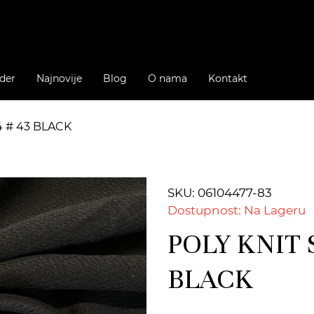
der
Najnovije
Blog
O nama
Kontakt
4 # 43 BLACK
SKU: 06104477-83
Dostupnost: Na Lageru
POLY KNIT S
BLACK