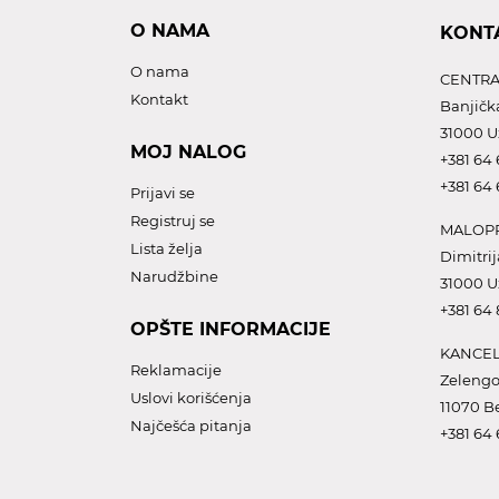
O NAMA
KONT
O nama
CENTRA
Kontakt
Banjičk
31000 U
MOJ NALOG
+381 64 
+381 64 
Prijavi se
Registruj se
MALOPR
Lista želja
Dimitrij
Narudžbine
31000 U
+381 64
OPŠTE INFORMACIJE
KANCEL
Reklamacije
Zelengo
Uslovi korišćenja
11070 B
Najčešća pitanja
+381 64 