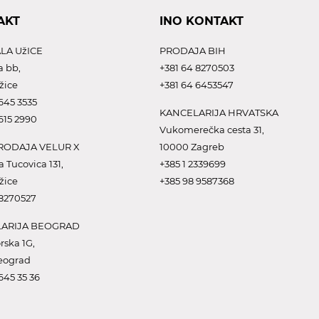
AKT
INO KONTAKT
LA UžICE
PRODAJA BIH
a bb,
+381 64 8270503
žice
+381 64 6453547
645 3535
KANCELARIJA HRVATSKA
615 2990
Vukomerečka cesta 31,
ODAJA VELUR X
10000 Zagreb
a Tucovica 131,
+385 1 2339699
žice
+385 98 9587368
 8270527
ARIJA BEOGRAD
rska 1G,
eograd
645 35 36