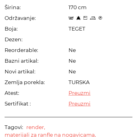
Širina:
170 cm
Održavanje:
t 8 Z p C
Boja:
TEGET
Dezen:
Reorderable:
Ne
Bazni artikal:
Ne
Novi artikal:
Ne
Zemlja porekla:
TURSKA
Atest:
Preuzmi
Sertifikat :
Preuzmi
Tagovi:
render,
materijali za ranfle na nogavicama,