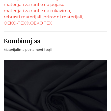
materijali za ranfle na pojasu,
materijali za ranfle na rukavima,
rebrasti materijali ,
prirodni materijali,
OEKO-TEX®,
OEKO TEX
Kombinuj sa
Materijalima po nameni i boji