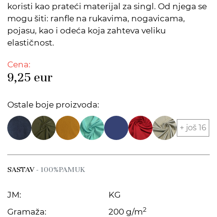
koristi kao prateći materijal za singl. Od njega se
mogu šiti: ranfle na rukavima, nogavicama,
pojasu, kao i odeća koja zahteva veliku
elastičnost.
Cena:
9,25
eur
Ostale boje proizvoda:
+ još 16
SASTAV
- 100%PAMUK
JM:
KG
2
Gramaža:
200 g/m