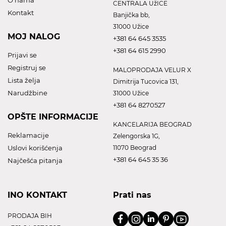
O nama
CENTRALA UžICE
Kontakt
Banjička bb,
31000 Užice
MOJ NALOG
+381 64 645 3535
+381 64 615 2990
Prijavi se
Registruj se
MALOPRODAJA VELUR X
Lista želja
Dimitrija Tucovica 131,
Narudžbine
31000 Užice
+381 64 8270527
OPŠTE INFORMACIJE
KANCELARIJA BEOGRAD
Reklamacije
Zelengorska 1G,
Uslovi korišćenja
11070 Beograd
+381 64 645 35 36
Najčešća pitanja
INO KONTAKT
Prati nas
PRODAJA BIH