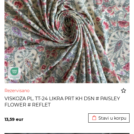
Rezervisano
VISKOZA PL. TT-24 LIKRA PRT KH DSN # PAISLEY
FLOWER # REFLET
Dodato u korpu
Stavi u korpu
13,59
eur