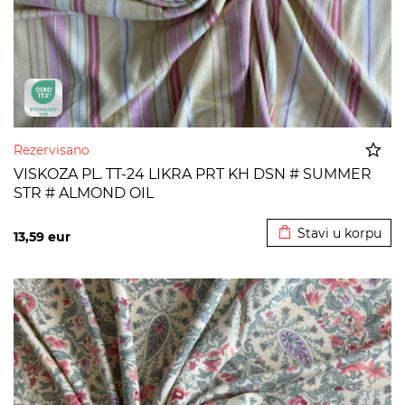
Rezervisano
VISKOZA PL. TT-24 LIKRA PRT KH DSN # SUMMER
STR # ALMOND OIL
Dodato u korpu
Stavi u korpu
13,59
eur