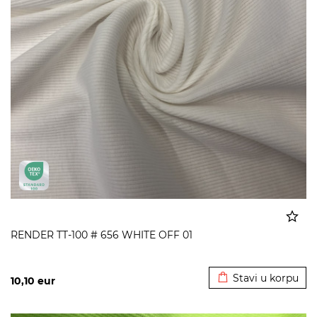
RENDER TT-100 # 656 WHITE OFF 01
Dodato u korpu
Stavi u korpu
10,10
eur