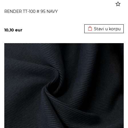
RENDER TT-100 # 95 NAVY
Dodato u korpu
Stavi u korpu
10,10
eur