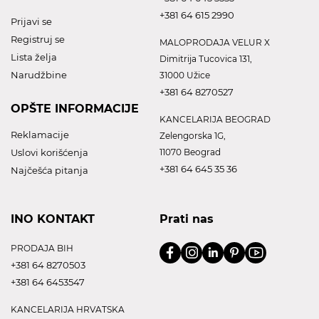
+381 64 615 2990
Prijavi se
Registruj se
MALOPRODAJA VELUR X
Lista želja
Dimitrija Tucovica 131,
Narudžbine
31000 Užice
+381 64 8270527
OPŠTE INFORMACIJE
KANCELARIJA BEOGRAD
Reklamacije
Zelengorska 1G,
Uslovi korišćenja
11070 Beograd
+381 64 645 35 36
Najčešća pitanja
INO KONTAKT
Prati nas
PRODAJA BIH
+381 64 8270503
+381 64 6453547
KANCELARIJA HRVATSKA