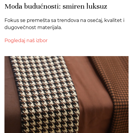
Moda budućnosti: smiren luksuz
Fokus se premešta sa trendova na osećaj, kvalitet i
dugovečnost materijala.
Pogledaj naš izbor
>