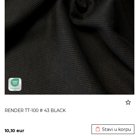
RENDER TT-100 # 43 BLACK
Dodato u korpu
Stavi u korpu
10,10
eur