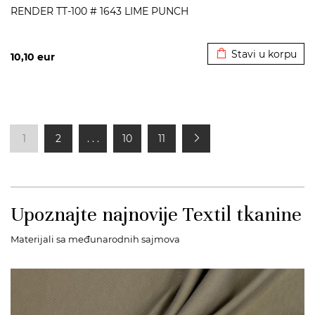
RENDER TT-100 # 1643 LIME PUNCH
Dodato u korpu
Stavi u korpu
10,10
eur
1
2
. . .
10
11
Upoznajte najnovije Textil tkanine
Materijali sa međunarodnih sajmova