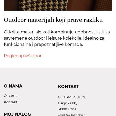
Outdoor materijali koji prave razliku
Otkrijte materijale koji kombinuju udobnost i stil za
savremene outdoor i leisure kolekcije. Idealno za
funkcionalne i prepoznatljive komade.
Pogledaj naš izbor
O NAMA
KONTAKT
O nama
CENTRALA UžICE
Kontakt
Banjička bb,
31000 Užice
MOJ NALOG
+381 64 645 3535