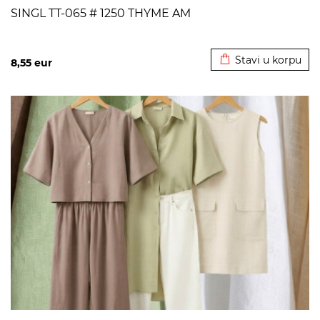
SINGL TT-065 # 1250 THYME AM
Dodato u korpu
Stavi u korpu
8,55
eur
>