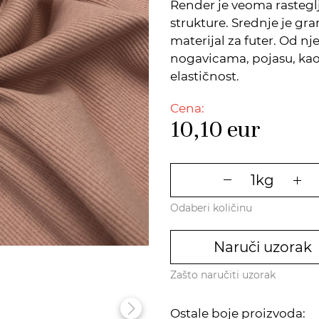
Render je veoma rastegl
strukture. Srednje je gra
materijal za futer. Od nj
nogavicama, pojasu, kao 
elastičnost.
Cena:
10,10
eur
Odaberi količinu
Naruči uzorak
Zašto naručiti uzorak
Ostale boje proizvoda: