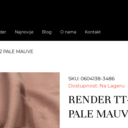
der
Najnovije
Blog
O nama
Kontakt
32 PALE MAUVE
SKU: 0604138-3486
Dostupnost: Na Lageru
RENDER TT-
PALE MAU