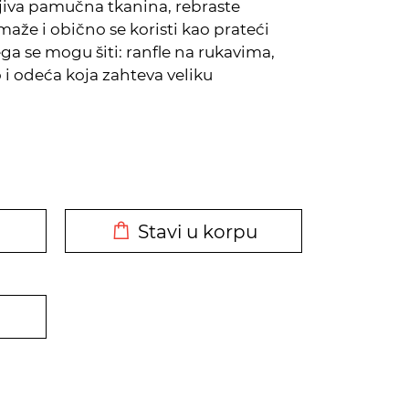
jiva pamučna tkanina, rebraste
maže i obično se koristi kao prateći
ega se mogu šiti: ranfle na rukavima,
i odeća koja zahteva veliku
DODATO U KORPU
Stavi u korpu