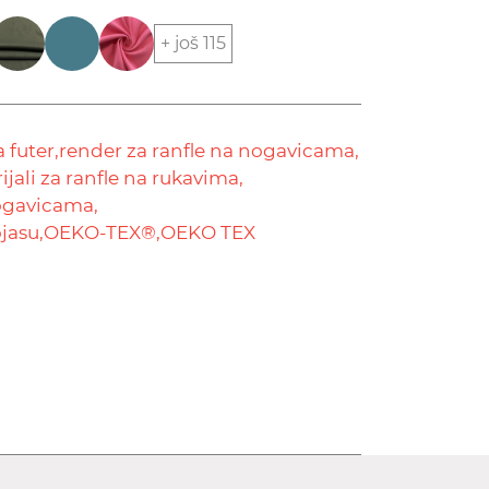
+ još 115
 futer,
render za ranfle na nogavicama,
ijali za ranfle na rukavima,
nogavicama,
jasu,
OEKO-TEX®,
OEKO TEX