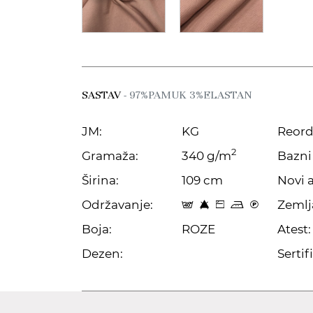
SASTAV
- 97%PAMUK 3%ELASTAN
JM:
KG
Reord
2
Gramaža:
340 g/m
Bazni 
Širina:
109 cm
Novi a
Održavanje:
Zemlj
t 8 Z p C
Boja:
ROZE
Atest:
Dezen:
Sertifi