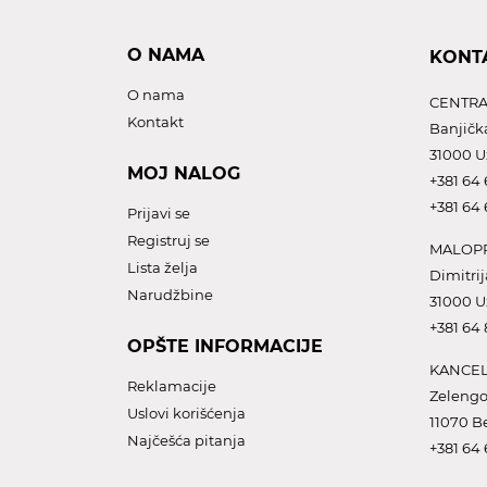
O NAMA
KONT
O nama
CENTRA
Kontakt
Banjičk
31000 U
MOJ NALOG
+381 64 
+381 64 
Prijavi se
Registruj se
MALOPR
Lista želja
Dimitrij
Narudžbine
31000 U
+381 64
OPŠTE INFORMACIJE
KANCEL
Reklamacije
Zelengo
Uslovi korišćenja
11070 B
Najčešća pitanja
+381 64 