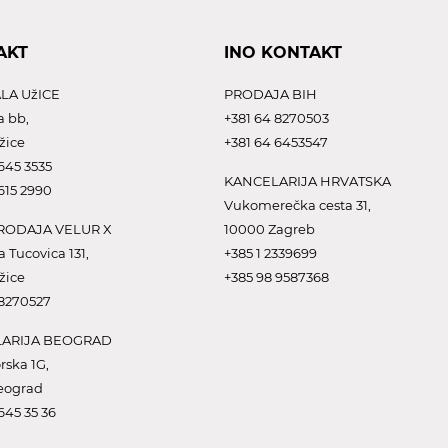
AKT
INO KONTAKT
LA UžICE
PRODAJA BIH
a bb,
+381 64 8270503
žice
+381 64 6453547
645 3535
KANCELARIJA HRVATSKA
615 2990
Vukomerečka cesta 31,
ODAJA VELUR X
10000 Zagreb
a Tucovica 131,
+385 1 2339699
žice
+385 98 9587368
 8270527
ARIJA BEOGRAD
rska 1G,
eograd
645 35 36