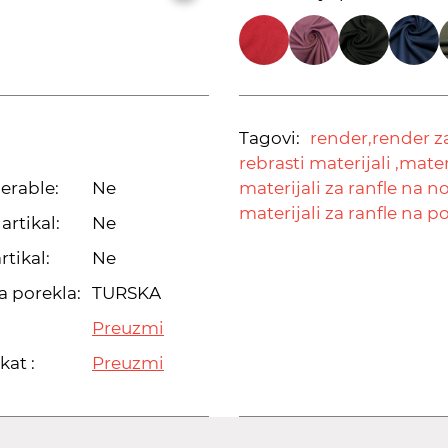
Tagovi:
render,
render za
rebrasti materijali ,
mater
erable:
Ne
materijali za ranfle na 
materijali za ranfle na po
artikal:
Ne
rtikal:
Ne
a porekla:
TURSKA
Preuzmi
kat :
Preuzmi