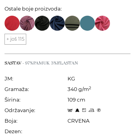
Ostale boje proizvoda:
+ još 115
SASTAV
- 97%PAMUK 3%ELASTAN
JM:
KG
2
Gramaža:
340 g/m
Širina:
109 cm
Održavanje:
t 8 Z p C
Boja:
CRVENA
Dezen: