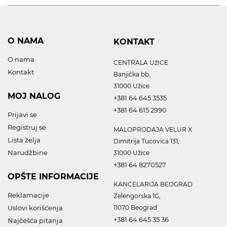
O NAMA
KONTAKT
O nama
CENTRALA UžICE
Kontakt
Banjička bb,
31000 Užice
MOJ NALOG
+381 64 645 3535
+381 64 615 2990
Prijavi se
Registruj se
MALOPRODAJA VELUR X
Lista želja
Dimitrija Tucovica 131,
Narudžbine
31000 Užice
+381 64 8270527
OPŠTE INFORMACIJE
KANCELARIJA BEOGRAD
Reklamacije
Zelengorska 1G,
Uslovi korišćenja
11070 Beograd
+381 64 645 35 36
Najčešća pitanja