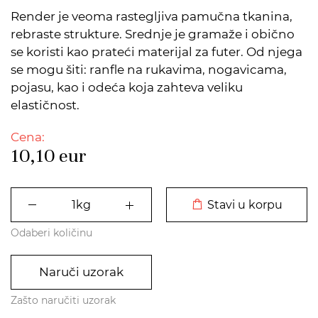
Render je veoma rastegljiva pamučna tkanina,
rebraste strukture. Srednje je gramaže i obično
se koristi kao prateći materijal za futer. Od njega
se mogu šiti: ranfle na rukavima, nogavicama,
pojasu, kao i odeća koja zahteva veliku
elastičnost.
Cena:
10,10
eur
DODATO U KORPU
Stavi u korpu
Odaberi količinu
Naruči uzorak
Zašto naručiti uzorak