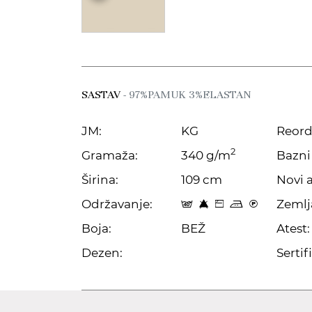
SASTAV
- 97%PAMUK 3%ELASTAN
JM:
KG
Reord
2
Gramaža:
340 g/m
Bazni 
Širina:
109 cm
Novi a
Održavanje:
Zemlj
t 8 Z p C
Boja:
BEŽ
Atest:
Dezen:
Sertifi