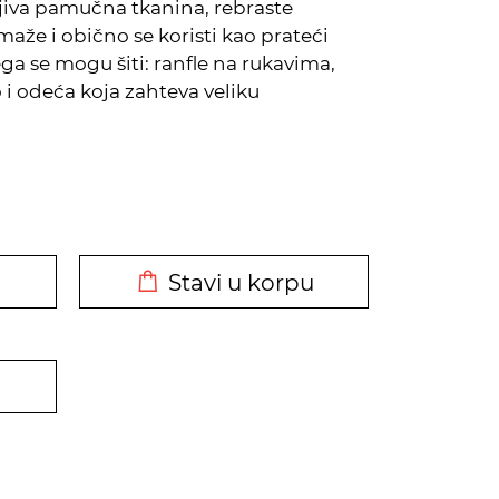
jiva pamučna tkanina, rebraste
maže i obično se koristi kao prateći
ega se mogu šiti: ranfle na rukavima,
i odeća koja zahteva veliku
DODATO U KORPU
Stavi u korpu