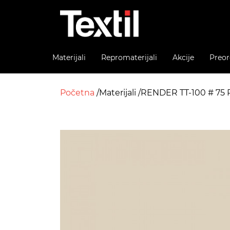
Materijali
Repromaterijali
Akcije
Preor
Početna
Materijali
RENDER TT-100 # 7