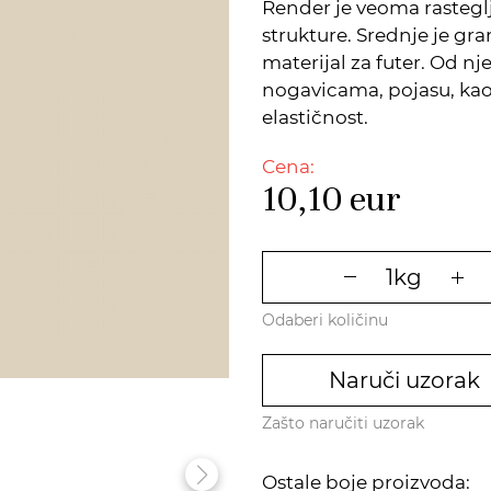
Render je veoma rastegl
strukture. Srednje je gra
materijal za futer. Od nj
nogavicama, pojasu, kao 
elastičnost.
Cena:
10,10
eur
Odaberi količinu
Naruči uzorak
Zašto naručiti uzorak
Ostale boje proizvoda: