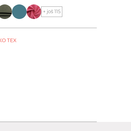
+ još 115
KO TEX