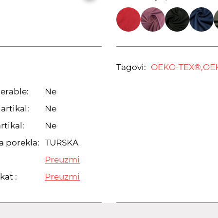
Tagovi:
OEKO-TEX®,
OE
erable:
Ne
artikal:
Ne
rtikal:
Ne
a porekla:
TURSKA
Preuzmi
kat :
Preuzmi