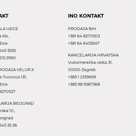
AKT
INO KONTAKT
LA UžICE
PRODAJA BIH
a bb,
+381 64 8270503
žice
+381 64 6453547
645 3535
KANCELARIJA HRVATSKA
615 2990
Vukomerečka cesta 31,
ODAJA VELUR X
10000 Zagreb
a Tucovica 131,
+385 1 2339699
žice
+385 98 9587368
 8270527
ARIJA BEOGRAD
rska 1G,
eograd
645 35 36