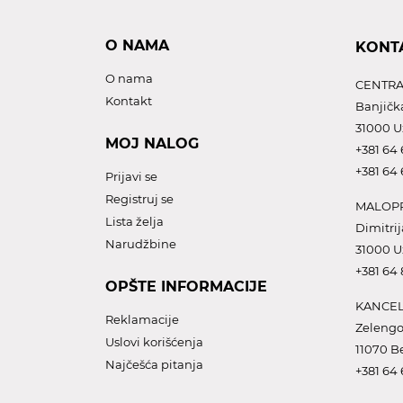
O NAMA
KONT
O nama
CENTRA
Kontakt
Banjičk
31000 U
MOJ NALOG
+381 64 
+381 64 
Prijavi se
Registruj se
MALOPR
Lista želja
Dimitrij
Narudžbine
31000 U
+381 64
OPŠTE INFORMACIJE
KANCEL
Reklamacije
Zelengo
Uslovi korišćenja
11070 B
Najčešća pitanja
+381 64 