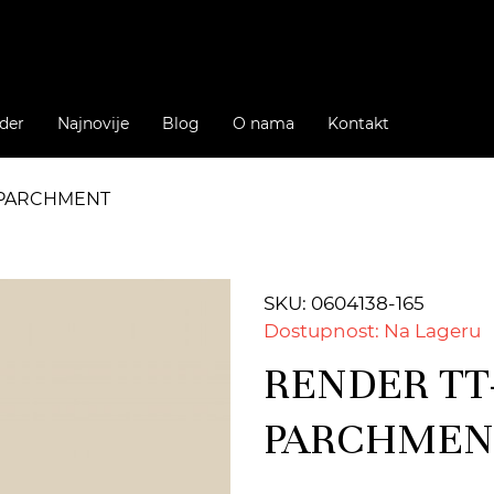
der
Najnovije
Blog
O nama
Kontakt
5 PARCHMENT
SKU: 0604138-165
Dostupnost: Na Lageru
RENDER TT-
PARCHMEN