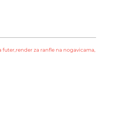
 futer,
render za ranfle na nogavicama,