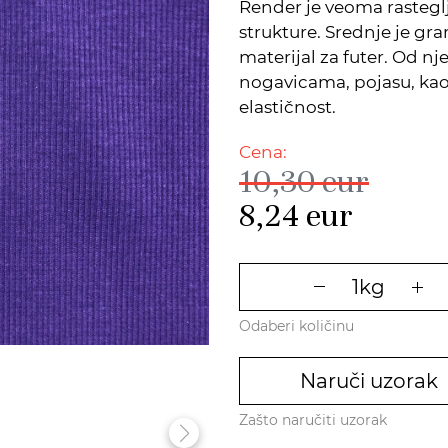
Render je veoma rastegl
strukture. Srednje je gra
materijal za futer. Od nj
nogavicama, pojasu, kao 
elastičnost.
Cena:
10,30
eur
8,24
eur
Odaberi količinu
Naruči uzorak
Zašto naručiti uzorak