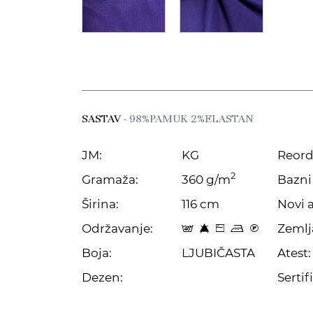
SASTAV
- 98%PAMUK 2%ELASTAN
JM:
KG
Reord
2
Gramaža:
360 g/m
Bazni 
Širina:
116 cm
Novi a
Održavanje:
Zemlj
t 8 Z p C
Boja:
LJUBIČASTA
Atest:
Dezen:
Sertifi