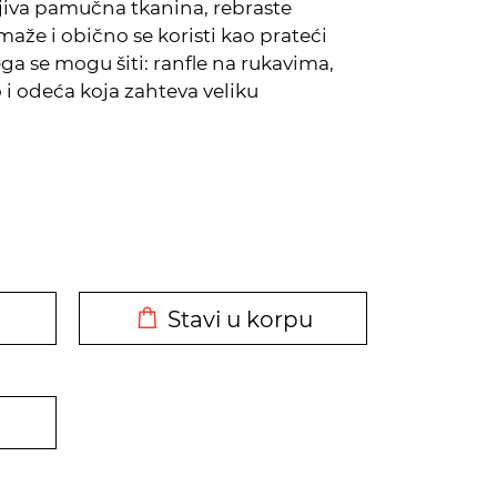
jiva pamučna tkanina, rebraste
maže i obično se koristi kao prateći
ega se mogu šiti: ranfle na rukavima,
i odeća koja zahteva veliku
DODATO U KORPU
Stavi u korpu