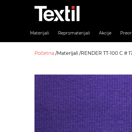
Materijali
Repromaterijali
Akcije
Preor
Početna
Materijali
RENDER TT-100 C # 1