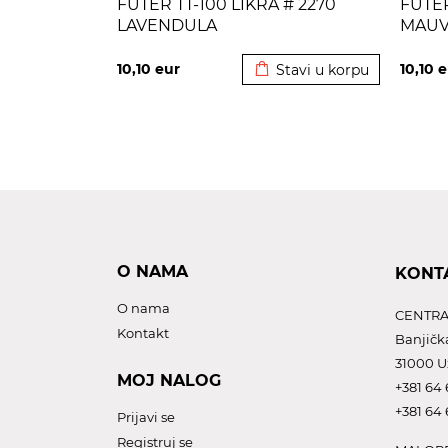
FUTER TT-100 LIKRA # 2270
FUTER
LAVENDULA
MAUV
Dodato u korpu
10,10
eur
10,10
e
Stavi u korpu
O NAMA
KONT
O nama
CENTRA
Kontakt
Banjičk
31000 U
MOJ NALOG
+381 64 
+381 64 
Prijavi se
Registruj se