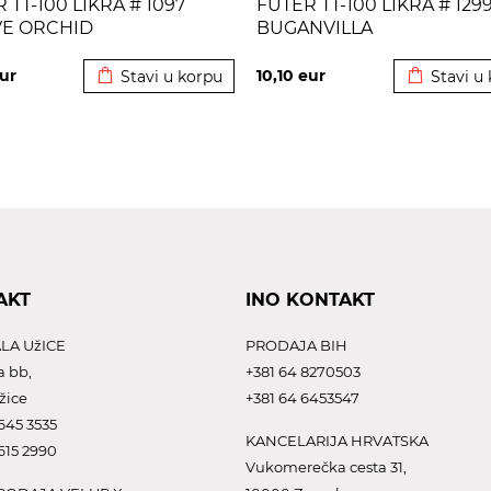
 TT-100 LIKRA # 1097
FUTER TT-100 LIKRA # 129
E ORCHID
BUGANVILLA
Dodato u korpu
Dodato u 
ur
10,10
eur
Stavi u korpu
Stavi u
AKT
INO KONTAKT
LA UžICE
PRODAJA BIH
a bb,
+381 64 8270503
žice
+381 64 6453547
645 3535
KANCELARIJA HRVATSKA
615 2990
Vukomerečka cesta 31,