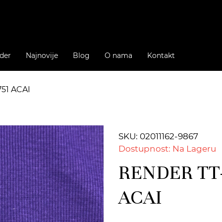
der
Najnovije
Blog
O nama
Kontakt
751 ACAI
SKU: 02011162-9867
Dostupnost: Na Lageru
RENDER TT-
ACAI