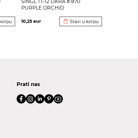
9
SINGL TT-12 LIKRA # 870
PURPLE ORCHID
korpu
Dodato u korpu
10,25
eur
 korpu
Stavi u korpu
Prati nas