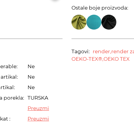
Ostale boje proizvoda:
Tagovi:
render,
render za
OEKO-TEX®,
OEKO TEX
erable:
Ne
artikal:
Ne
rtikal:
Ne
a porekla:
TURSKA
Preuzmi
kat :
Preuzmi