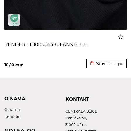
RENDER TT-100 # 443 JEANS BLUE
Dodato u korpu
Stavi u korpu
10,10
eur
O NAMA
KONTAKT
O nama
CENTRALA UžICE
Kontakt
Banjička bb,
31000 Užice
MOJ NALOG