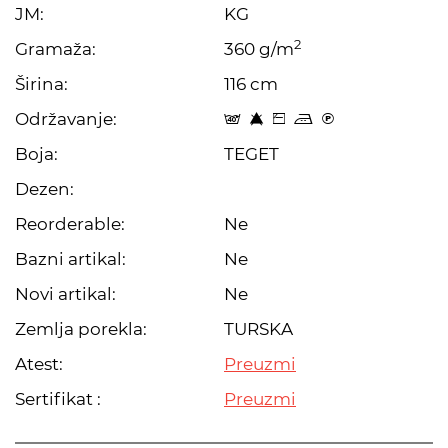
JM:
KG
2
Gramaža:
360 g/m
Širina:
116 cm
Održavanje:
t 8 Z p C
Boja:
TEGET
Dezen:
Reorderable:
Ne
Bazni artikal:
Ne
Novi artikal:
Ne
Zemlja porekla:
TURSKA
Atest:
Preuzmi
Sertifikat :
Preuzmi