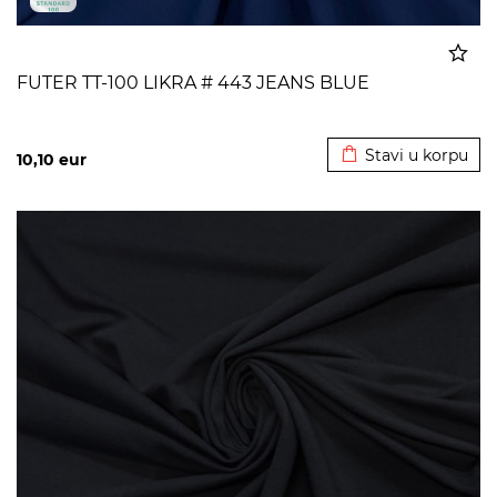
FUTER TT-100 LIKRA # 443 JEANS BLUE
Dodato u korpu
Stavi u korpu
10,10
eur