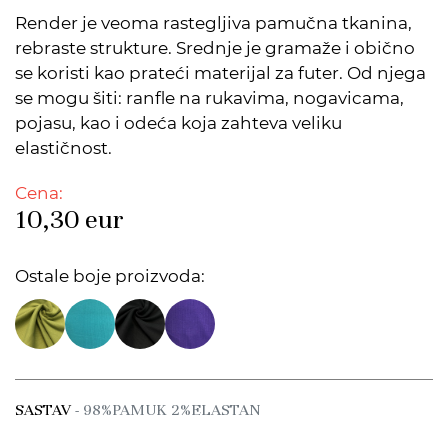
Render je veoma rastegljiva pamučna tkanina,
rebraste strukture. Srednje je gramaže i obično
se koristi kao prateći materijal za futer. Od njega
se mogu šiti: ranfle na rukavima, nogavicama,
pojasu, kao i odeća koja zahteva veliku
elastičnost.
Cena:
10,30
eur
Ostale boje proizvoda:
SASTAV
- 98%PAMUK 2%ELASTAN