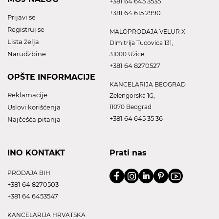
+381 64 645 3535
+381 64 615 2990
Prijavi se
Registruj se
MALOPRODAJA VELUR X
Lista želja
Dimitrija Tucovica 131,
Narudžbine
31000 Užice
+381 64 8270527
OPŠTE INFORMACIJE
KANCELARIJA BEOGRAD
Reklamacije
Zelengorska 1G,
Uslovi korišćenja
11070 Beograd
+381 64 645 35 36
Najčešća pitanja
INO KONTAKT
Prati nas
PRODAJA BIH
+381 64 8270503
+381 64 6453547
KANCELARIJA HRVATSKA