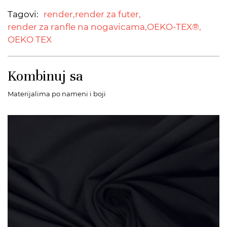
Tagovi:
render,
render za futer,
render za ranfle na nogavicama,
OEKO-TEX®,
OEKO TEX
Kombinuj sa
Materijalima po nameni i boji