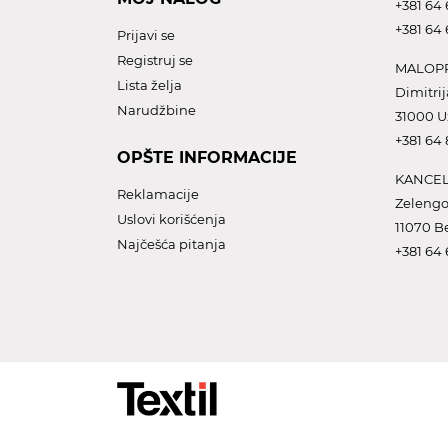
+381 64 
+381 64 
Prijavi se
Registruj se
MALOPR
Lista želja
Dimitrij
Narudžbine
31000 U
+381 64
OPŠTE INFORMACIJE
KANCEL
Reklamacije
Zelengo
Uslovi korišćenja
11070 B
Najčešća pitanja
+381 64 