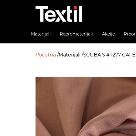
Materijali
Repromaterijali
Akcije
Preor
Početna
Materijali
SCUBA S # 1277 CAF