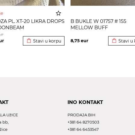
nje
ZA PL. XT-20 LIKRA DROPS
B BUKLE W 01757 # 155
MOONBEAM
MELLOW BUFF
Dodato u korpu
Dodato u 
ur
ur
8,75
eur
Stavi u korpu
Stavi u
AKT
INO KONTAKT
LA UžICE
PRODAJA BIH
a bb,
+381 64 8270503
žice
+381 64 6453547