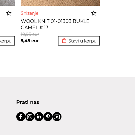
Sniženje
WOOL KNIT 01-01303 BUKLE
CAMEL # 13
korpu
Dodato u korpu
10,95
eur
5,48
eur
 korpu
Stavi u korpu
Prati nas