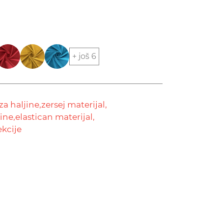
+ još 6
za haljine,
zersej materijal,
ine,
elastican materijal,
ekcije