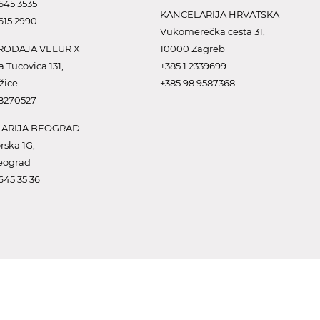
645 3535
KANCELARIJA HRVATSKA
615 2990
Vukomerečka cesta 31,
ODAJA VELUR X
10000 Zagreb
a Tucovica 131,
+385 1 2339699
žice
+385 98 9587368
 8270527
ARIJA BEOGRAD
rska 1G,
eograd
645 35 36