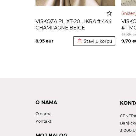
Sniže
VISKOZA PL. XT-20 LIKRA # 444
VISKO
CHAMPAGNE BEIGE
# 1 
Dodato u korpu
13,85
e
8,95
eur
9,70
e
Stavi u korpu
O NAMA
KONT
O nama
CENTRA
Kontakt
Banjičk
31000 U
MOJ NALOG