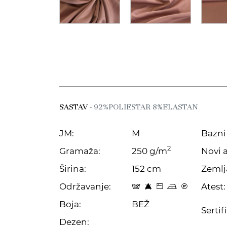
SASTAV
- 92%POLIESTAR 8%ELASTAN
JM:
M
Bazni 
2
Gramaža:
250 g/m
Novi a
Širina:
152 cm
Zemlj
Održavanje:
Atest:
t 8 Z o C
Boja:
BEŽ
Sertif
Dezen: