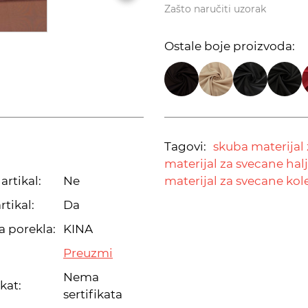
Zašto naručiti uzorak
Ostale boje proizvoda:
Tagovi:
skuba materijal 
materijal za svecane halj
artikal:
Ne
materijal za svecane kol
rtikal:
Da
a porekla:
KINA
Preuzmi
Nema
ikat:
sertifikata