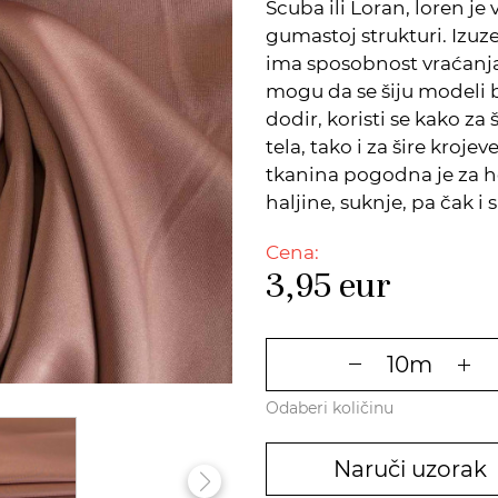
Scuba ili Loran, loren je 
gumastoj strukturi. Izuze
ima sposobnost vraćanja
mogu da se šiju modeli b
dodir, koristi se kako za 
tela, tako i za šire kroje
tkanina pogodna je za he
haljine, suknje, pa čak i 
Cena:
3,95
eur
Odaberi količinu
Naruči uzorak