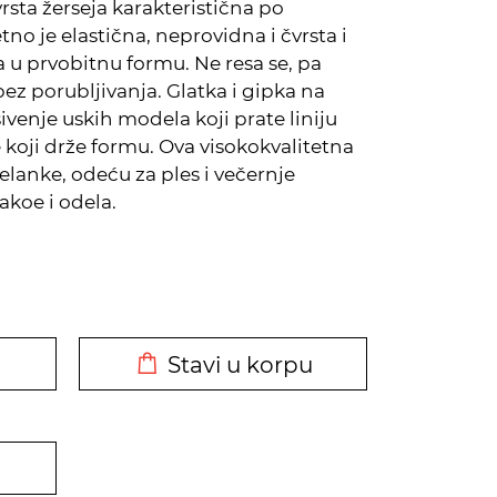
vrsta žerseja karakteristična po
tno je elastična, neprovidna i čvrsta i
 u prvobitnu formu. Ne resa se, pa
ez porubljivanja. Glatka i gipka na
šivenje uskih modela koji prate liniju
ve koji drže formu. Ova visokokvalitetna
lanke, odeću za ples i večernje
sakoe i odela.
DODATO U KORPU
Stavi u korpu