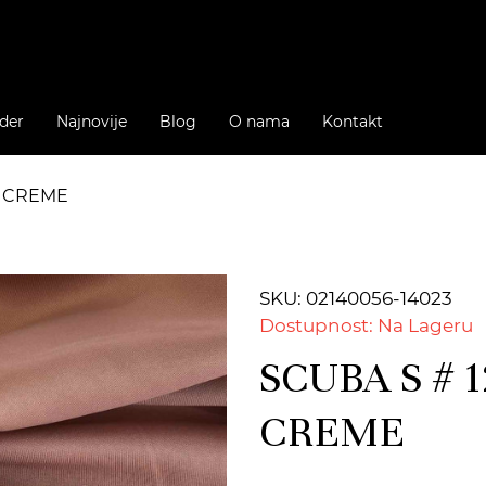
der
Najnovije
Blog
O nama
Kontakt
E CREME
SKU: 02140056-14023
Dostupnost: Na Lageru
SCUBA S # 
CREME