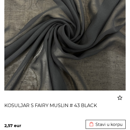
KOSULJAR S FAIRY MUSLIN # 43 BLACK
Dodato u korpu
Stavi u korpu
2,57
eur