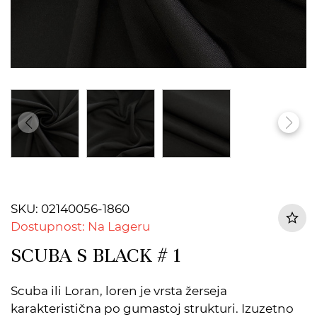
SKU: 02140056-1860
Dostupnost: Na Lageru
SCUBA S BLACK # 1
Scuba ili Loran, loren je vrsta žerseja
karakteristična po gumastoj strukturi. Izuzetno