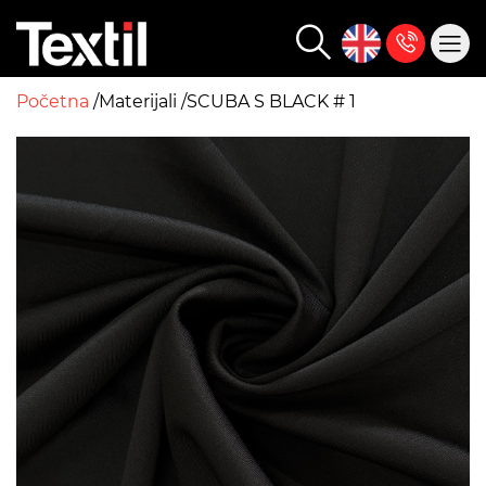
Početna
Materijali
SCUBA S BLACK # 1