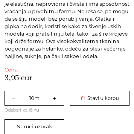
je elastična, neprovidna i čvrsta i ima sposobnost
vraćanja u prvobitnu formu. Ne resa se, pa mogu
da se šiju modeli bez porubljivanja. Glatka i
gipka na dodir, koristi se kako za šivenje uskih
modela koji prate liniju tela, tako i za šire krojeve
koji drže formu. Ova visokokvalitetna tkanina
pogodna je za helanke, odeću za ples i večernje
haljine, suknje, pa čak i sakoe i odela.
Cena:
3,95
eur
DODATO U KORPU
Stavi u korpu
Odaberi količinu
Naruči uzorak