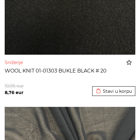
Sniženje
WOOL KNIT 01-01303 BUKLE BLACK # 20
Dodato u korpu
10,95
eur
Stavi u korpu
8,76
eur