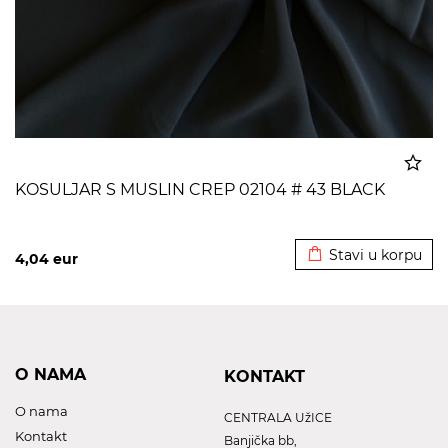
KOSULJAR S MUSLIN CREP 02104 # 43 BLACK
Dodato u korpu
Stavi u korpu
4,04
eur
O NAMA
KONTAKT
O nama
CENTRALA UžICE
Kontakt
Banjička bb,