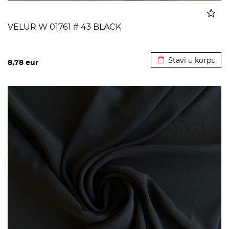
VELUR W 01761 # 43 BLACK
Dodato u korpu
Stavi u korpu
8,78
eur