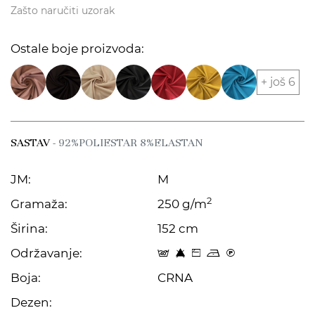
Zašto naručiti uzorak
Ostale boje proizvoda:
+ još 6
SASTAV
- 92%POLIESTAR 8%ELASTAN
JM:
M
2
Gramaža:
250 g/m
Širina:
152 cm
Održavanje:
t 8 Z o C
Boja:
CRNA
Dezen: