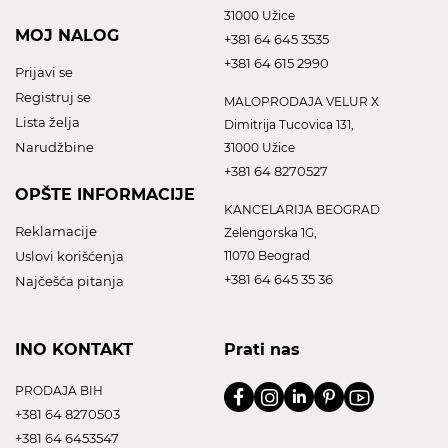
31000 Užice
MOJ NALOG
+381 64 645 3535
+381 64 615 2990
Prijavi se
Registruj se
MALOPRODAJA VELUR X
Lista želja
Dimitrija Tucovica 131,
Narudžbine
31000 Užice
+381 64 8270527
OPŠTE INFORMACIJE
KANCELARIJA BEOGRAD
Reklamacije
Zelengorska 1G,
Uslovi korišćenja
11070 Beograd
+381 64 645 35 36
Najčešća pitanja
INO KONTAKT
Prati nas
PRODAJA BIH
+381 64 8270503
+381 64 6453547