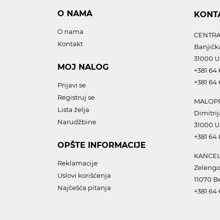
O NAMA
KONT
O nama
CENTRA
Kontakt
Banjičk
31000 U
MOJ NALOG
+381 64 
+381 64 
Prijavi se
Registruj se
MALOPR
Lista želja
Dimitrij
Narudžbine
31000 U
+381 64
OPŠTE INFORMACIJE
KANCEL
Reklamacije
Zelengo
Uslovi korišćenja
11070 B
Najčešća pitanja
+381 64 