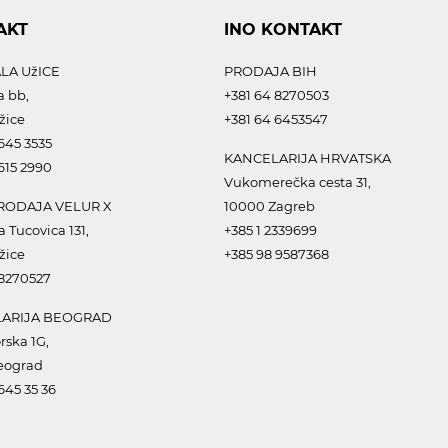
AKT
INO KONTAKT
LA UžICE
PRODAJA BIH
a bb,
+381 64 8270503
žice
+381 64 6453547
645 3535
KANCELARIJA HRVATSKA
615 2990
Vukomerečka cesta 31,
ODAJA VELUR X
10000 Zagreb
a Tucovica 131,
+385 1 2339699
žice
+385 98 9587368
 8270527
ARIJA BEOGRAD
rska 1G,
eograd
645 35 36