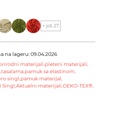
+ još 27
na na lageru:
09.04.2026
prirodni materijali,
pleteni materijali,
,
tasalama,
pamuk sa elastinom,
o singl,
pamuk materijal,
 Singl,
Aktuelni materijali,
OEKO-TEX®,