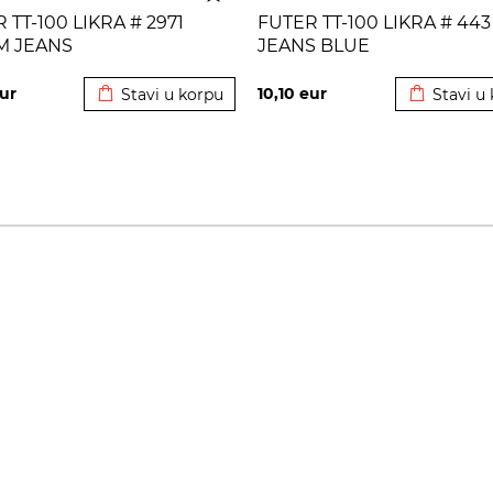
 TT-100 LIKRA # 2971
FUTER TT-100 LIKRA # 443
M JEANS
JEANS BLUE
Dodato u korpu
Dodato u 
ur
10,10
eur
Stavi u korpu
Stavi u