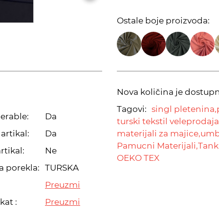
Ostale boje proizvoda:
Nova količina je dostup
Tagovi:
singl pletenina,
erable:
Da
turski tekstil veleprodaja
artikal:
Da
materijali za majice,
umbr
Pamucni Materijali,
Tanki
rtikal:
Ne
OEKO TEX
a porekla:
TURSKA
Preuzmi
kat :
Preuzmi