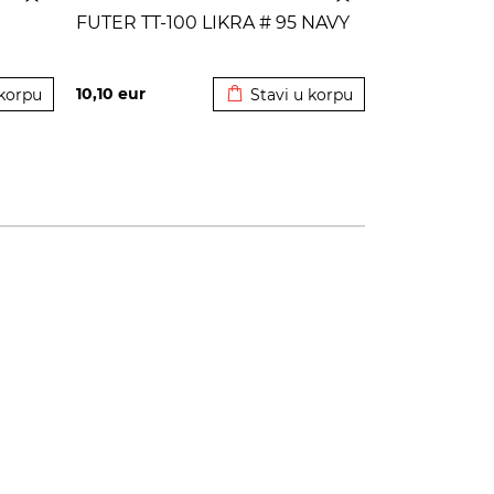
FUTER TT-100 LIKRA # 95 NAVY
korpu
Dodato u korpu
10,10
eur
 korpu
Stavi u korpu