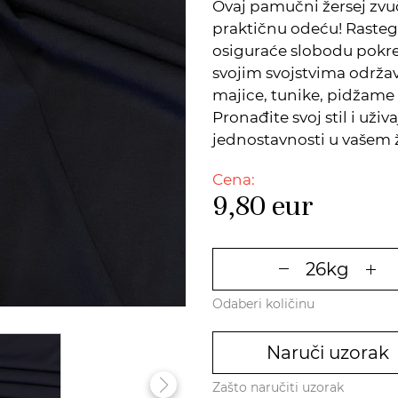
Ovaj pamučni žersej zvuč
praktičnu odeću! Rasteg
osiguraće slobodu pokr
svojim svojstvima održav
majice, tunike, pidžame 
Pronađite svoj stil i uži
jednostavnosti u vašem ž
Cena:
9,80
eur
Odaberi količinu
Naruči uzorak
Zašto naručiti uzorak