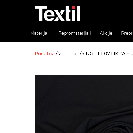
Materijali
Repromaterijali
Akcije
Preor
Početna
Materijali
SINGL TT-07 LIKRA E