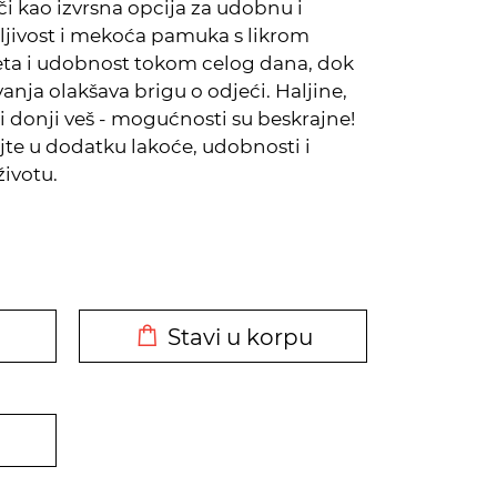
i kao izvrsna opcija za udobnu i
ljivost i mekoća pamuka s likrom
eta i udobnost tokom celog dana, dok
anja olakšava brigu o odjeći. Haljine,
i donji veš - mogućnosti su beskrajne!
vajte u dodatku lakoće, udobnosti i
ivotu.
DODATO U KORPU
Stavi u korpu