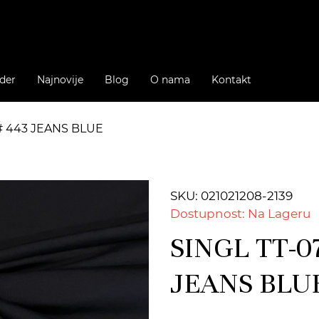
der
Najnovije
Blog
O nama
Kontakt
 # 443 JEANS BLUE
SKU: 021021208-2139
Dostupnost: Na Lageru
SINGL TT-07
JEANS BLU