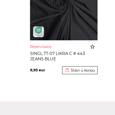
Rezervisano
SINGL TT-07 LIKRA C # 443
JEANS BLUE
Dodato u korpu
9,95
eur
Stavi u korpu