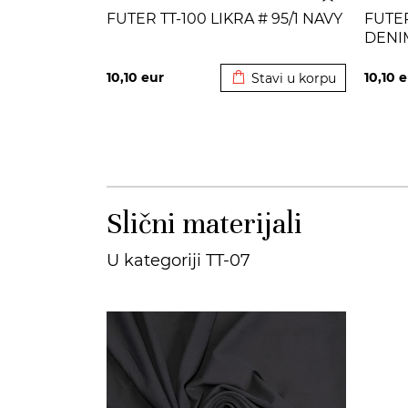
FUTER TT-100 LIKRA # 95/1 NAVY
FUTER
DENI
Dodato u korpu
10,10
eur
10,10
e
Stavi u korpu
Slični materijali
U kategoriji TT-07