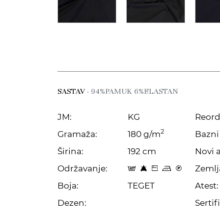
SASTAV
- 94%PAMUK 6%ELASTAN
JM:
KG
Reord
2
Gramaža:
180 g/m
Bazni 
Širina:
192 cm
Novi a
Održavanje:
Zemlj
t 8 Z p C
Boja:
TEGET
Atest:
Dezen:
Sertifi