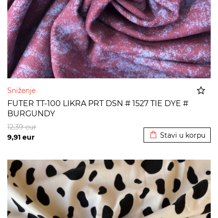
Sniženje
FUTER TT-100 LIKRA PRT DSN # 1527 TIE DYE #
BURGUNDY
Dodato u korpu
12,39
eur
Stavi u korpu
9,91
eur