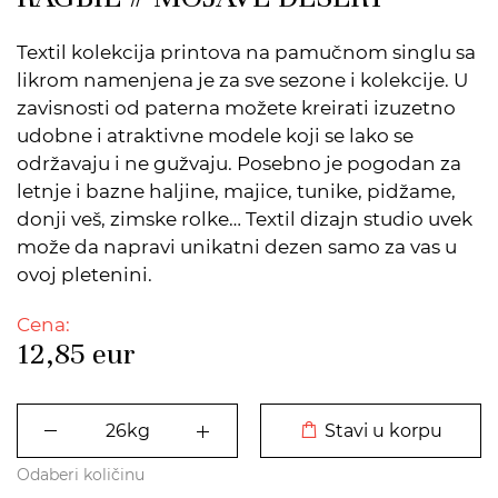
Textil kolekcija printova na pamučnom singlu sa
likrom namenjena je za sve sezone i kolekcije. U
zavisnosti od paterna možete kreirati izuzetno
udobne i atraktivne modele koji se lako se
održavaju i ne gužvaju. Posebno je pogodan za
letnje i bazne haljine, majice, tunike, pidžame,
donji veš, zimske rolke… Textil dizajn studio uvek
može da napravi unikatni dezen samo za vas u
ovoj pletenini.
Cena:
12,85
eur
DODATO U KORPU
Stavi u korpu
Odaberi količinu