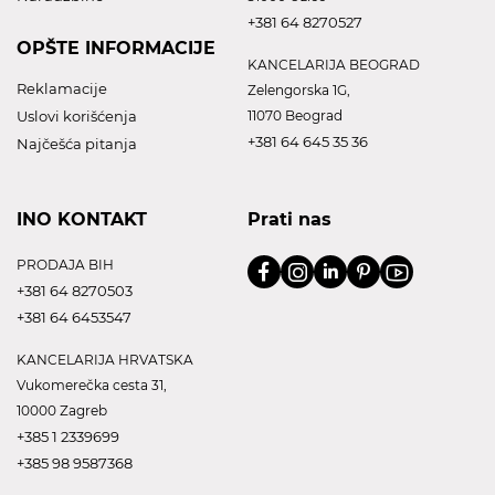
+381 64 8270527
OPŠTE INFORMACIJE
KANCELARIJA BEOGRAD
Reklamacije
Zelengorska 1G,
Uslovi korišćenja
11070 Beograd
+381 64 645 35 36
Najčešća pitanja
INO KONTAKT
Prati nas
PRODAJA BIH
+381 64 8270503
+381 64 6453547
KANCELARIJA HRVATSKA
Vukomerečka cesta 31,
10000 Zagreb
+385 1 2339699
+385 98 9587368