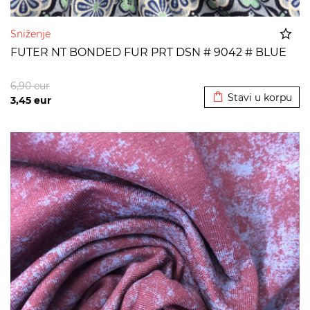
Sniženje
FUTER NT BONDED FUR PRT DSN # 9042 # BLUE
Dodato u korpu
6,90
eur
Stavi u korpu
3,45
eur