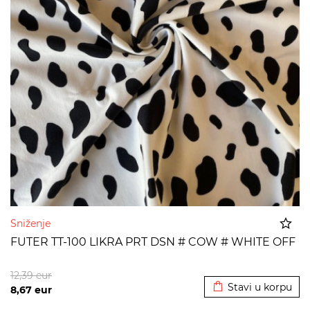
Sniženje
FUTER TT-100 LIKRA PRT DSN # COW # WHITE OFF
Dodato u korpu
12,39
eur
Stavi u korpu
8,67
eur