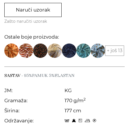
Naruči uzorak
Zašto naručiti uzorak
Ostale boje proizvoda:
+ još 13
SASTAV
- 95%PAMUK 5%ELASTAN
JM:
KG
2
Gramaža:
170 g/m
Širina:
177 cm
Održavanje:
t 8 Z p C