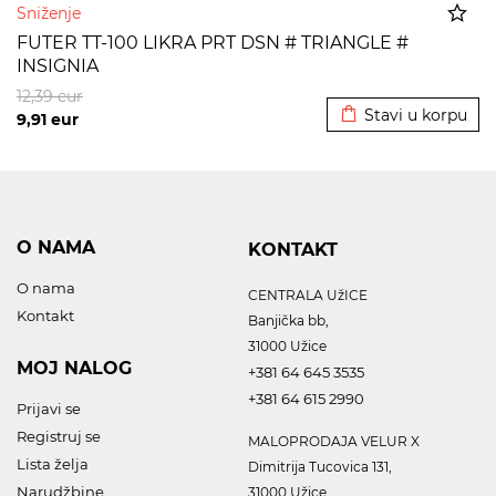
Sniženje
FUTER TT-100 LIKRA PRT DSN # TRIANGLE #
INSIGNIA
Dodato u korpu
12,39
eur
Stavi u korpu
9,91
eur
O NAMA
KONTAKT
O nama
CENTRALA UžICE
Kontakt
Banjička bb,
31000 Užice
MOJ NALOG
+381 64 645 3535
+381 64 615 2990
Prijavi se
Registruj se
MALOPRODAJA VELUR X
Lista želja
Dimitrija Tucovica 131,
Narudžbine
31000 Užice