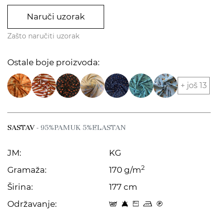
Naruči uzorak
Zašto naručiti uzorak
Ostale boje proizvoda:
+ još 13
SASTAV
- 95%PAMUK 5%ELASTAN
JM:
KG
2
Gramaža:
170 g/m
Širina:
177 cm
Održavanje:
t 8 Z p C