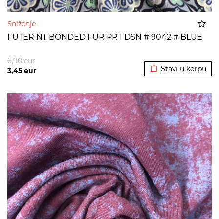
Sniženje
FUTER NT BONDED FUR PRT DSN # 9042 # BLUE
Dodato u korpu
6,90
eur
Stavi u korpu
3,45
eur