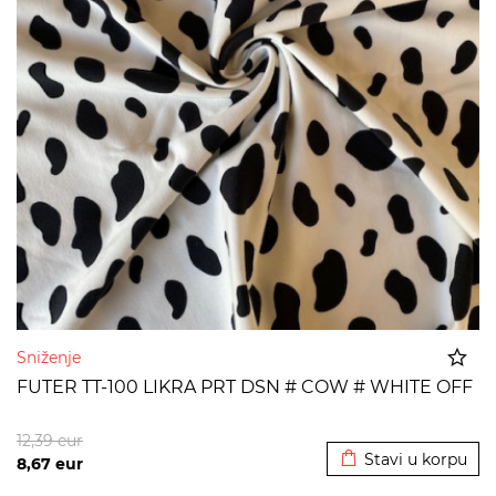
Sniženje
FUTER TT-100 LIKRA PRT DSN # COW # WHITE OFF
Dodato u korpu
12,39
eur
Stavi u korpu
8,67
eur