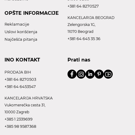
+381 64 8270527
OPŠTE INFORMACIJE
KANCELARIJA BEOGRAD
Reklamacije
Zelengorska 1G,
Uslovi korišćenja
11070 Beograd
+381 64 645 35 36
Najčešća pitanja
INO KONTAKT
Prati nas
PRODAJA BIH
+381 64 8270503
+381 64 6453547
KANCELARIJA HRVATSKA
Vukomerečka cesta 31,
10000 Zagreb
+385 1 2339699
+385 98 9587368