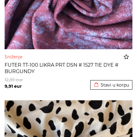
Sniženje
FUTER TT-100 LIKRA PRT DSN # 1527 TIE DYE #
BURGUNDY
Dodato u korpu
12,39
eur
Stavi u korpu
9,91
eur