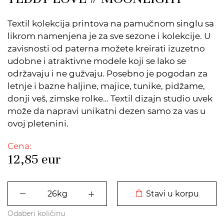
Textil kolekcija printova na pamučnom singlu sa
likrom namenjena je za sve sezone i kolekcije. U
zavisnosti od paterna možete kreirati izuzetno
udobne i atraktivne modele koji se lako se
održavaju i ne gužvaju. Posebno je pogodan za
letnje i bazne haljine, majice, tunike, pidžame,
donji veš, zimske rolke… Textil dizajn studio uvek
može da napravi unikatni dezen samo za vas u
ovoj pletenini.
Cena:
12,85
eur
DODATO U KORPU
Stavi u korpu
Odaberi količinu