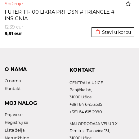
Sniženje
FUTER TT-100 LIKRA PRT DSN # TRIANGLE #
INSIGNIA
Dodato u korpu
12,39
eur
Stavi u korpu
9,91
eur
O NAMA
KONTAKT
O nama
CENTRALA UžICE
Kontakt
Banjička bb,
31000 Užice
MOJ NALOG
+381 64 645 3535
+381 64 615 2990
Prijavi se
Registruj se
MALOPRODAJA VELUR X
Lista želja
Dimitrija Tucovica 131,
Narudžbine
31000 Užice