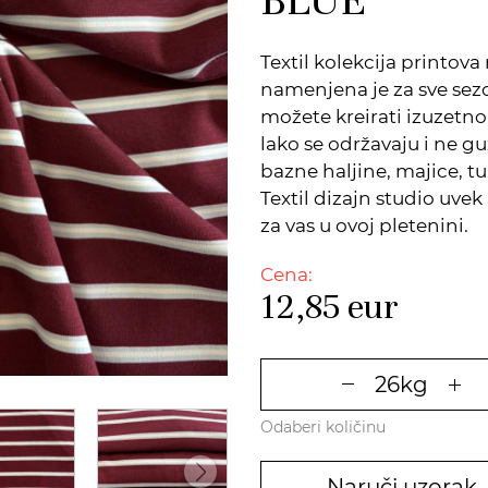
Textil kolekcija printo
namenjena je za sve sezo
možete kreirati izuzetno
lako se održavaju i ne g
bazne haljine, majice, t
Textil dizajn studio uv
za vas u ovoj pletenini.
Cena:
12,85
eur
Odaberi količinu
Naruči uzorak