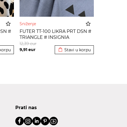
Sniženje
DSN #
FUTER TT-100 LIKRA PRT DSN #
TRIANGLE # INSIGNIA
korpu
Dodato u korpu
12,39
eur
9,91
eur
 korpu
Stavi u korpu
Prati nas