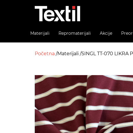
Materijali
Repromaterijali
Akcije
Preor
Početna
Materijali
SINGL TT-070 LIKRA