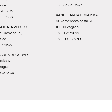
žice
+381 64 6453547
645 3535
KANCELARIJA HRVATSKA
615 2990
Vukomerečka cesta 31,
ODAJA VELUR X
10000 Zagreb
a Tucovica 131,
+385 1 2339699
žice
+385 98 9587368
 8270527
ARIJA BEOGRAD
rska 1G,
eograd
645 35 36