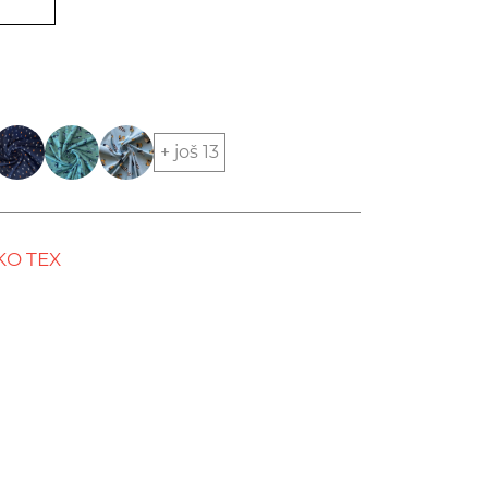
+ još 13
KO TEX