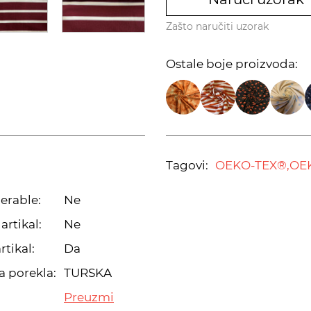
Zašto naručiti uzorak
Ostale boje proizvoda:
Tagovi:
OEKO-TEX®,
OE
erable:
Ne
artikal:
Ne
rtikal:
Da
a porekla:
TURSKA
Preuzmi