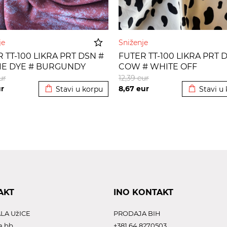
nje
Sniženje
 TT-100 LIKRA PRT DSN #
FUTER TT-100 LIKRA PRT 
TIE DYE # BURGUNDY
COW # WHITE OFF
Dodato u korpu
Dodato u 
ur
12,39
eur
r
8,67
eur
Stavi u korpu
Stavi u
AKT
INO KONTAKT
LA UžICE
PRODAJA BIH
a bb,
+381 64 8270503