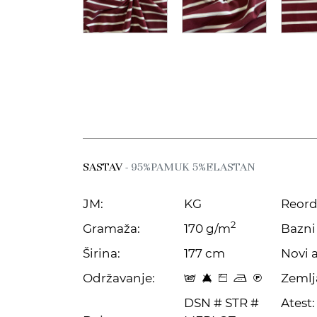
SASTAV
- 95%PAMUK 5%ELASTAN
JM:
KG
Reord
2
Gramaža:
170 g/m
Bazni 
Širina:
177 cm
Novi a
Održavanje:
Zemlj
t 8 Z p C
DSN # STR #
Atest: