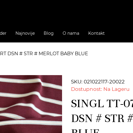
der
Najnovije
Blog
O nama
Kontakt
 PRT DSN # STR # MERLOT BABY BLUE
SKU: 021022117-20022
Dostupnost: Na Lageru
SINGL TT-0
DSN # STR 
BLUE