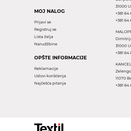
31000 U
MOJ NALOG
+381 64 
+381 64 
Prijavi se
Registruj se
MALOPR
Lista želja
Dimitrij
Narudžbine
31000 U
+381 64
OPŠTE INFORMACIJE
KANCEL
Reklamacije
Zelengo
Uslovi korišćenja
11070 B
Najčešća pitanja
+381 64 