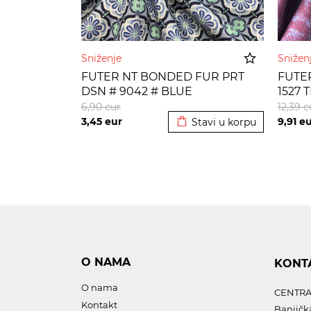
Sniženje
Sniže
FUTER NT BONDED FUR PRT
FUTER
DSN # 9042 # BLUE
1527 
Dodato u korpu
6,90
eur
12,39
e
3,45
eur
9,91
eu
Stavi u korpu
O NAMA
KONT
O nama
CENTRA
Kontakt
Banjičk