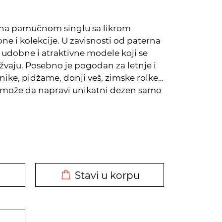
va na pamučnom singlu sa likrom
ne i kolekcije. U zavisnosti od paterna
 udobne i atraktivne modele koji se
užvaju. Posebno je pogodan za letnje i
unike, pidžame, donji veš, zimske rolke…
ek može da napravi unikatni dezen samo
DODATO U KORPU
Stavi u korpu