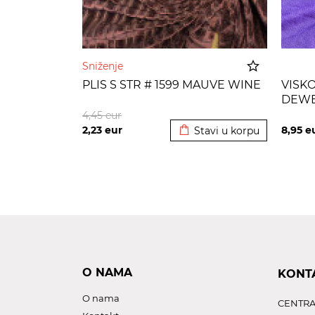
Sniženje
PLIS S STR # 1599 MAUVE WINE
VISKO
DEW
Dodato u korpu
4,45
eur
2,23
eur
8,95
e
Stavi u korpu
O NAMA
KONT
O nama
CENTRA