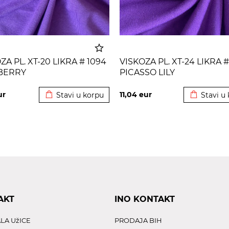
ZA PL. XT-20 LIKRA # 1094
VISKOZA PL. XT-24 LIKRA #
BERRY
PICASSO LILY
Dodato u korpu
Dodato u 
ur
11,04
eur
Stavi u korpu
Stavi u
AKT
INO KONTAKT
LA UžICE
PRODAJA BIH