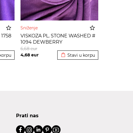
Sniženje
 1758
VISKOZA PL. STONE WASHED #
1094 DEWBERRY
korpu
Dodato u korpu
6,68
eur
4,68
eur
 korpu
Stavi u korpu
Prati nas