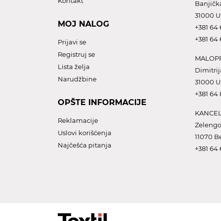
Kontakt
Banjičk
31000 U
MOJ NALOG
+381 64 
+381 64 
Prijavi se
Registruj se
MALOPR
Lista želja
Dimitrij
Narudžbine
31000 U
+381 64
OPŠTE INFORMACIJE
KANCEL
Reklamacije
Zelengo
Uslovi korišćenja
11070 B
Najčešća pitanja
+381 64 