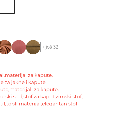
+ još 32
l,
materijal za kapute,
e za jakne i kapute,
pute,
materijali za kapute,
utski stof,
stof za kaput,
zimski stof,
il,
topli materijal,
elegantan stof