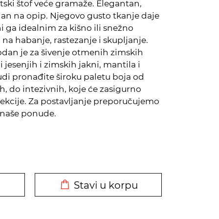
utski štof veće gramaže. Elegantan,
dan na opip. Njegovo gusto tkanje daje
ni ga idealnim za kišno ili snežno
na habanje, rastezanje i skupljanje.
odan je za šivenje otmenih zimskih
 jesenjih i zimskih jakni, mantila i
udi pronađite široku paletu boja od
h, do intezivnih, koje će zasigurno
lekcije. Za postavljanje preporučujemo
z naše ponude.
DODATO U KORPU
Stavi u korpu