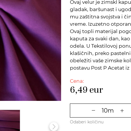
Ovaj velur je zimskI kap
gladak, baršunast i ugo
mu zaštitna svojstva i či
vreme. Izuzetno otporan 
Ovaj topli materijal pog
kaputa za svaki dan, kao i
odela. U Tekstilovoj pon
klašičnih, preko pastelni
obeležiti vaše zimske ko
postavu Post P Acetat i
Cena:
6,49
eur
Odaberi količinu