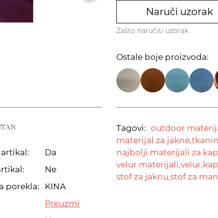
Naruči uzorak
Zašto naručiti uzorak
Ostale boje proizvoda:
STAN
Tagovi:
outdoor materija
materijal za jakne,
tkanin
artikal:
Da
najbolji materijali za ka
velur materijali,
velur,
kap
rtikal:
Ne
stof za jaknu,
stof za mant
a porekla:
KINA
Preuzmi