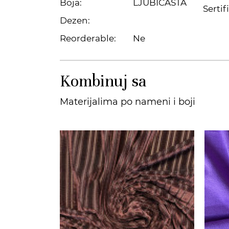
Boja:
LJUBIČASTA
Sertif
Dezen:
Reorderable:
Ne
Kombinuj sa
Materijalima po nameni i boji