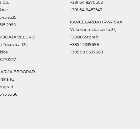
a bb,
+381 64 8270503
žice
+381 64 6453547
645 3535
KANCELARIJA HRVATSKA
615 2990
Vukomerečka cesta 31,
ODAJA VELUR X
10000 Zagreb
a Tucovica 131,
+385 1 2339699
žice
+385 98 9587368
 8270527
ARIJA BEOGRAD
rska 1G,
eograd
645 35 36