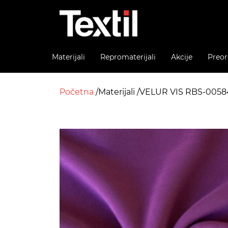
Materijali
Repromaterijali
Akcije
Preor
Početna
Materijali
VELUR VIS RBS-0058