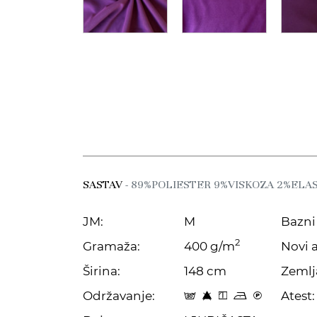
SASTAV
- 89%POLIESTER 9%VISKOZA 2%ELA
JM:
M
Bazni 
2
Gramaža:
400 g/m
Novi a
Širina:
148 cm
Zemlj
Održavanje:
Atest:
s 8 y o C