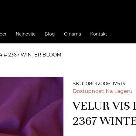
der
Najnovije
Blog
O nama
Kontakt
4 # 2367 WINTER BLOOM
SKU: 08012006-17513
Dostupnost: Na Lageru
VELUR VIS 
2367 WINT