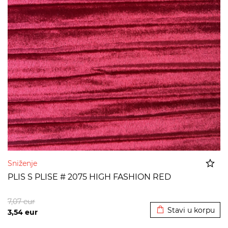
Sniženje
PLIS S PLISE # 2075 HIGH FASHION RED
Dodato u korpu
7,07
eur
Stavi u korpu
3,54
eur