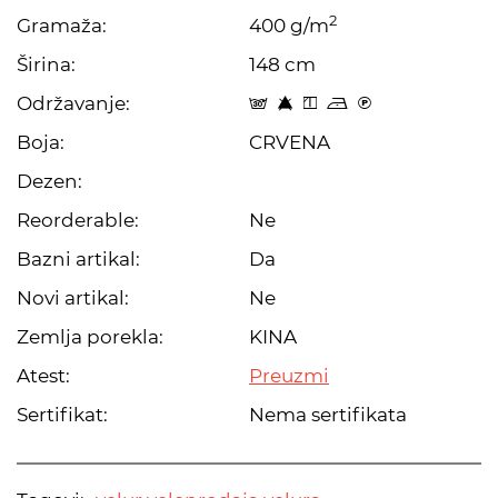
2
Gramaža:
400 g/m
Širina:
148 cm
Održavanje:
s 8 y o C
Boja:
CRVENA
Dezen:
Reorderable:
Ne
Bazni artikal:
Da
Novi artikal:
Ne
Zemlja porekla:
KINA
Atest:
Preuzmi
Sertifikat:
Nema sertifikata