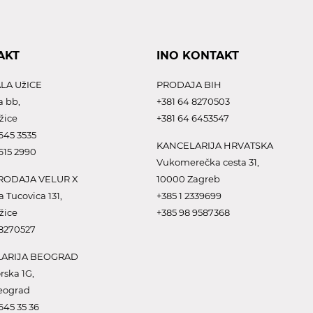
AKT
INO KONTAKT
LA UžICE
PRODAJA BIH
a bb,
+381 64 8270503
žice
+381 64 6453547
645 3535
KANCELARIJA HRVATSKA
615 2990
Vukomerečka cesta 31,
ODAJA VELUR X
10000 Zagreb
a Tucovica 131,
+385 1 2339699
žice
+385 98 9587368
 8270527
ARIJA BEOGRAD
rska 1G,
eograd
645 35 36