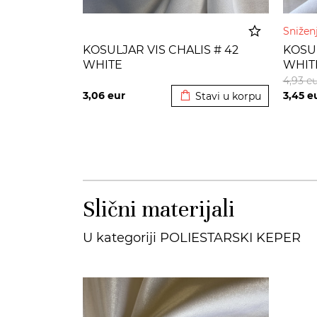
Sniže
KOSULJAR VIS CHALIS # 42
KOSUL
WHITE
WHIT
Dodato u korpu
4,93
eu
3,06
eur
3,45
e
Stavi u korpu
Slični materijali
U kategoriji POLIESTARSKI KEPER