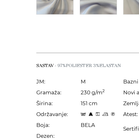
SASTAV
- 97%POLIESTER 3%ELASTAN
JM:
M
Bazni 
2
Gramaža:
230 g/m
Novi a
Širina:
151 cm
Zemlj
Održavanje:
Atest:
s 8 y o C
Boja:
BELA
Sertif
Dezen: