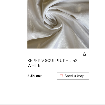
KEPER V SCULPTURE # 42
WHITE
Dodato u korpu
4,54
eur
Stavi u korpu