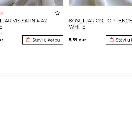
nje
JAR VIS SATIN # 42
KOSULJAR CO POP TENCE
E
WHITE
Dodato u korpu
Dodato u 
r
ur
5,59
eur
Stavi u korpu
Stavi u