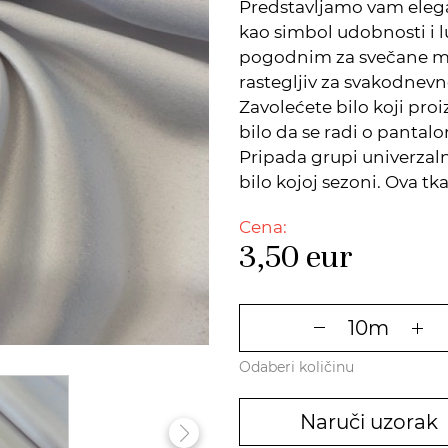
Predstavljamo vam elega
kao simbol udobnosti i lu
pogodnim za svečane mod
rastegljiv za svakodnev
Zavolećete bilo koji pro
bilo da se radi o pantal
Pripada grupi univerzalni
bilo kojoj sezoni. Ova tka
Cena:
3,50
eur
Odaberi količinu
Naruči uzorak