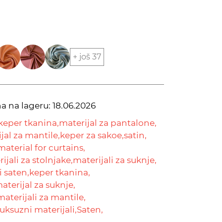
+ još 37
na na lageru:
18.06.2026
keper tkanina,
materijal za pantalone,
jal za mantile,
keper za sakoe,
satin,
material for curtains,
ijali za stolnjake,
materijali za suknje,
i saten,
keper tkanina,
aterijal za suknje,
materijali za mantile,
uksuzni materijali,
Saten,