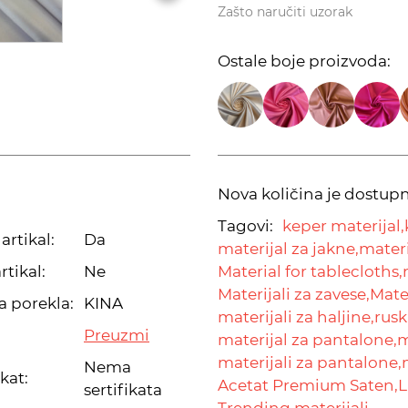
Zašto naručiti uzorak
Ostale boje proizvoda:
Nova količina je dostup
Tagovi:
keper materijal,
artikal:
Da
materijal za jakne,
materi
rtikal:
Ne
Material for tablecloths,
Materijali za zavese,
Mater
a porekla:
KINA
materijali za haljine,
rusk
Preuzmi
materijal za pantalone,
m
materijali za pantalone,
Nema
ikat:
Acetat Premium Saten,
L
sertifikata
Trending materijali