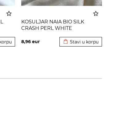
L
KOSULJAR NAIA BIO SILK
CRASH PERL WHITE
korpu
Dodato u korpu
8,96
eur
 korpu
Stavi u korpu