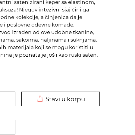
ntni satenizirani keper sa elastinom,
ksuza! Njegov intezivni sjaj čini ga
ne kolekcije, a činjenica da je
ne i poslovne odevne komade.
izvod izrađen od ove udobne tkanine,
onama, sakoima, haljinama i suknjama.
h materijala koji se mogu koristiti u
nina je poznata je još i kao ruski saten.
DODATO U KORPU
Stavi u korpu