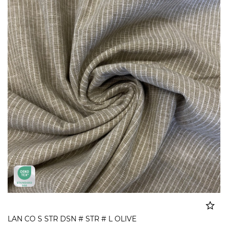
LAN CO S STR DSN # STR # L OLIVE