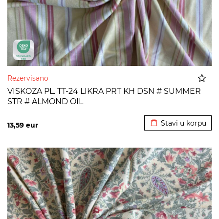
Rezervisano
VISKOZA PL. TT-24 LIKRA PRT KH DSN # SUMMER
STR # ALMOND OIL
Dodato u korpu
Stavi u korpu
13,59
eur