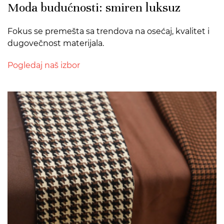
Moda budućnosti: smiren luksuz
Fokus se premešta sa trendova na osećaj, kvalitet i
dugovečnost materijala.
Pogledaj naš izbor
>