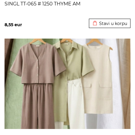
SINGL TT-065 # 1250 THYME AM
Dodato u korpu
Stavi u korpu
8,55
eur
>