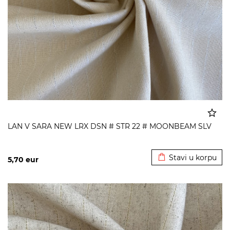
LAN V SARA NEW LRX DSN # STR 22 # MOONBEAM SLV
Dodato u korpu
Stavi u korpu
5,70
eur