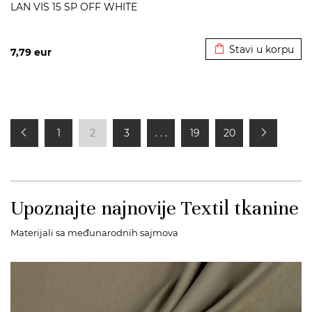
LAN VIS 15 SP OFF WHITE
Dodato u korpu
Stavi u korpu
7,79
eur
1
2
3
. . .
19
20
Upoznajte najnovije Textil tkanine
Materijali sa međunarodnih sajmova