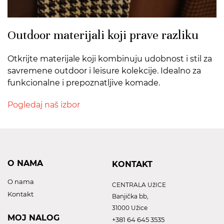
Outdoor materijali koji prave razliku
Otkrijte materijale koji kombinuju udobnost i stil za
savremene outdoor i leisure kolekcije. Idealno za
funkcionalne i prepoznatljive komade.
Pogledaj naš izbor
O NAMA
KONTAKT
O nama
CENTRALA UžICE
Kontakt
Banjička bb,
31000 Užice
MOJ NALOG
+381 64 645 3535