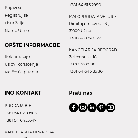
+381 64 615 2990
Prijavi se
Registruj se
MALOPRODAJA VELUR X
Lista želja
Dimitrija Tucovica 131,
Narudžbine
31000 Užice
+381 64 8270527
OPŠTE INFORMACIJE
KANCELARIJA BEOGRAD
Reklamacije
Zelengorska 1G,
Uslovi korišćenja
11070 Beograd
+381 64 645 35 36
Najčešća pitanja
INO KONTAKT
Prati nas
PRODAJA BIH
+381 64 8270503
+381 64 6453547
KANCELARIJA HRVATSKA