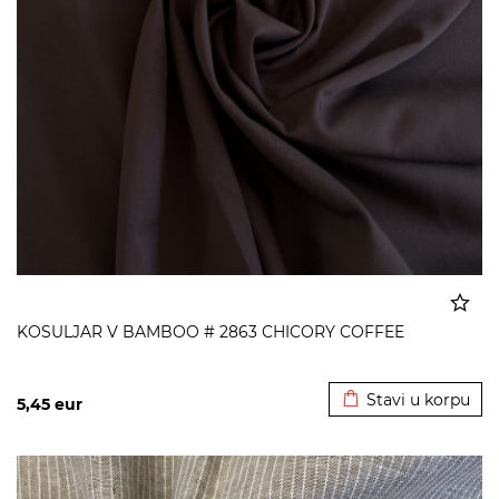
KOSULJAR V BAMBOO # 2863 CHICORY COFFEE
Dodato u korpu
Stavi u korpu
5,45
eur