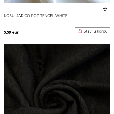
KOSULJAR CO POP TENCEL WHITE
Dodato u korpu
Stavi u korpu
5,59
eur