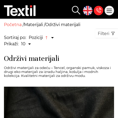
Početna
Materijali
Održivi materijali
Filteri
Sortiraj po:
Poziciji
Prikaži:
10
Održivi materijali
Održivi materijali za odeću – Tencel, organski pamuk, viskoza i
drugi eko materijali za izradu haljina, košulja i modnih
kolekcija. Kvalitetni materijali za održivu modu.