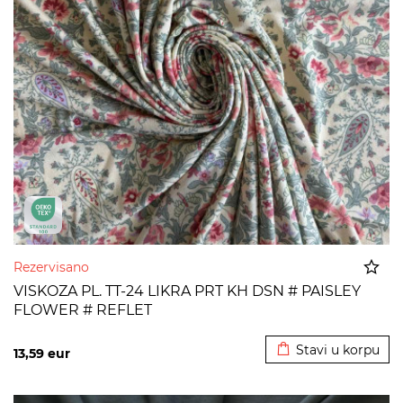
Rezervisano
VISKOZA PL. TT-24 LIKRA PRT KH DSN # PAISLEY
FLOWER # REFLET
Dodato u korpu
Stavi u korpu
13,59
eur