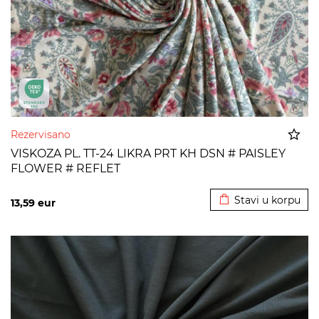
Rezervisano
VISKOZA PL. TT-24 LIKRA PRT KH DSN # PAISLEY
FLOWER # REFLET
Dodato u korpu
Stavi u korpu
13,59
eur