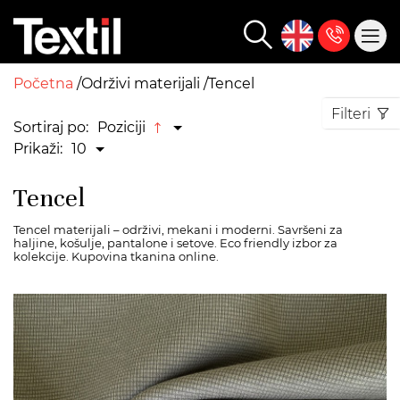
Početna
Održivi materijali
Tencel
Filteri
Sortiraj po:
Poziciji
Prikaži:
10
Tencel
Tencel materijali – održivi, mekani i moderni. Savršeni za
haljine, košulje, pantalone i setove. Eco friendly izbor za
kolekcije. Kupovina tkanina online.