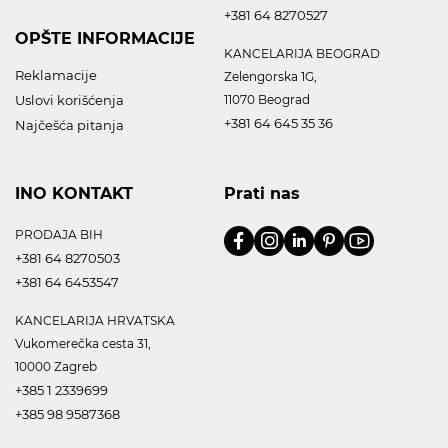
+381 64 8270527
OPŠTE INFORMACIJE
KANCELARIJA BEOGRAD
Reklamacije
Zelengorska 1G,
Uslovi korišćenja
11070 Beograd
+381 64 645 35 36
Najčešća pitanja
INO KONTAKT
Prati nas
PRODAJA BIH
+381 64 8270503
+381 64 6453547
KANCELARIJA HRVATSKA
Vukomerečka cesta 31,
10000 Zagreb
+385 1 2339699
+385 98 9587368