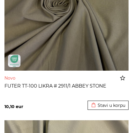
Novo
FUTER TT-100 LIKRA # 2911/1 ABBEY STONE
Dodato u korpu
Stavi u korpu
10,10
eur