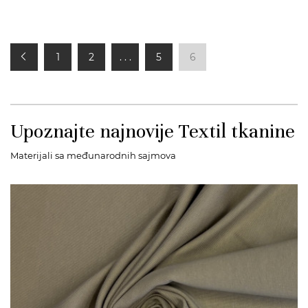
1
2
. . .
5
6
Upoznajte najnovije Textil tkanine
Materijali sa međunarodnih sajmova