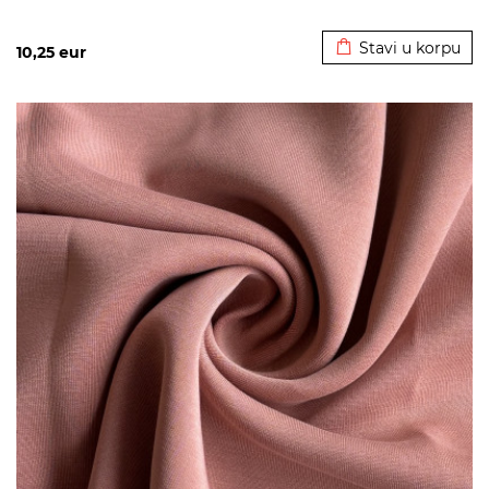
Dodato u korpu
Stavi u korpu
10,25
eur