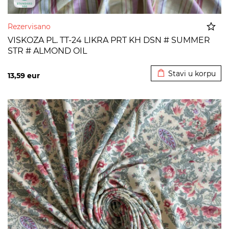
Rezervisano
VISKOZA PL. TT-24 LIKRA PRT KH DSN # SUMMER
STR # ALMOND OIL
Dodato u korpu
Stavi u korpu
13,59
eur