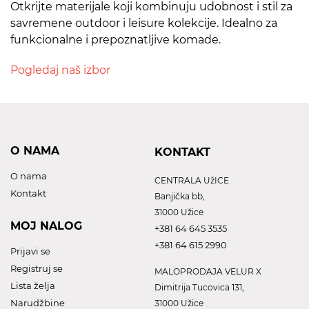
Otkrijte materijale koji kombinuju udobnost i stil za
savremene outdoor i leisure kolekcije. Idealno za
funkcionalne i prepoznatljive komade.
Pogledaj naš izbor
O NAMA
KONTAKT
O nama
CENTRALA UžICE
Kontakt
Banjička bb,
31000 Užice
MOJ NALOG
+381 64 645 3535
+381 64 615 2990
Prijavi se
Registruj se
MALOPRODAJA VELUR X
Lista želja
Dimitrija Tucovica 131,
Narudžbine
31000 Užice