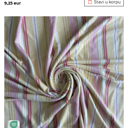
Stavi u korpu
9,25
eur