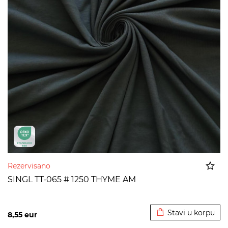
Rezervisano
SINGL TT-065 # 1250 THYME AM
Dodato u korpu
Stavi u korpu
8,55
eur