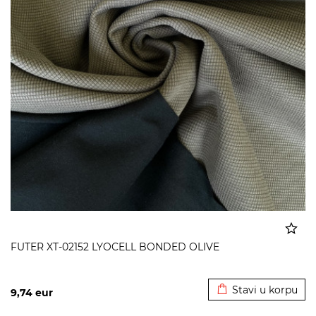
FUTER XT-02152 LYOCELL BONDED OLIVE
Dodato u korpu
Stavi u korpu
9,74
eur