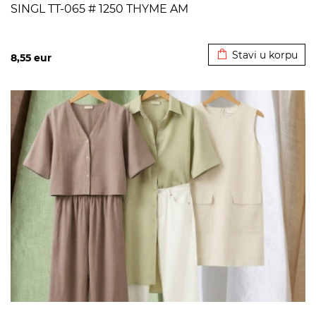
SINGL TT-065 # 1250 THYME AM
Dodato u korpu
Stavi u korpu
8,55
eur
>