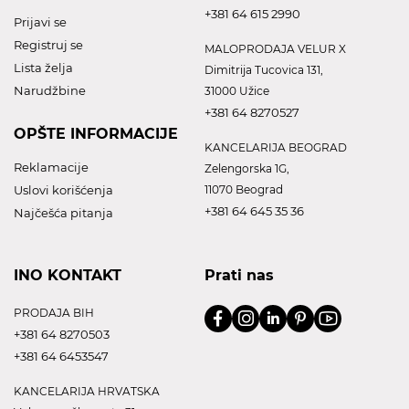
+381 64 615 2990
Prijavi se
Registruj se
MALOPRODAJA VELUR X
Lista želja
Dimitrija Tucovica 131,
Narudžbine
31000 Užice
+381 64 8270527
OPŠTE INFORMACIJE
KANCELARIJA BEOGRAD
Reklamacije
Zelengorska 1G,
Uslovi korišćenja
11070 Beograd
+381 64 645 35 36
Najčešća pitanja
INO KONTAKT
Prati nas
PRODAJA BIH
+381 64 8270503
+381 64 6453547
KANCELARIJA HRVATSKA