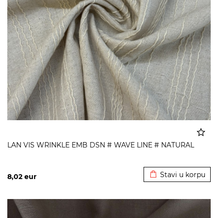
LAN VIS WRINKLE EMB DSN # WAVE LINE # NATURAL
Dodato u korpu
Stavi u korpu
8,02
eur