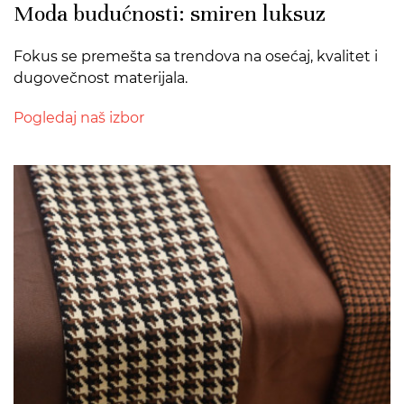
Moda budućnosti: smiren luksuz
Fokus se premešta sa trendova na osećaj, kvalitet i
dugovečnost materijala.
Pogledaj naš izbor
>