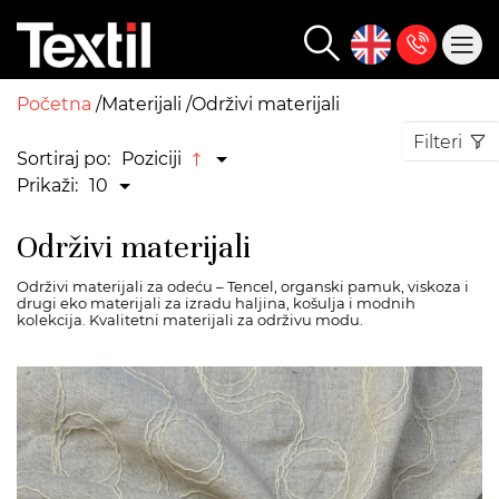
Početna
Materijali
Održivi materijali
Filteri
Sortiraj po:
Poziciji
Prikaži:
10
Održivi materijali
Održivi materijali za odeću – Tencel, organski pamuk, viskoza i
drugi eko materijali za izradu haljina, košulja i modnih
kolekcija. Kvalitetni materijali za održivu modu.