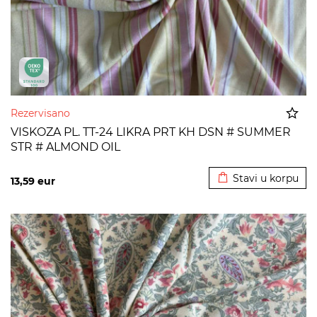
Rezervisano
VISKOZA PL. TT-24 LIKRA PRT KH DSN # SUMMER
STR # ALMOND OIL
Dodato u korpu
Stavi u korpu
13,59
eur