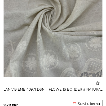
LAN VIS EMB 40971 DSN # FLOWERS BORDER # NATURAL
Dodato u korpu
Stavi u korpu
9,79
eur