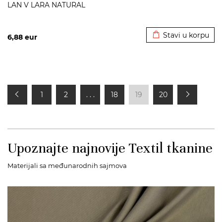
LAN V LARA NATURAL
Dodato u korpu
Stavi u korpu
6,88
eur
1
2
. . .
18
19
20
Upoznajte najnovije Textil tkanine
Materijali sa međunarodnih sajmova