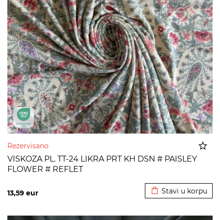
Rezervisano
VISKOZA PL. TT-24 LIKRA PRT KH DSN # PAISLEY
FLOWER # REFLET
Dodato u korpu
Stavi u korpu
13,59
eur