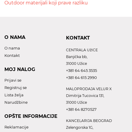
Outdoor materijali koji prave razliku
O NAMA
KONTAKT
O nama
CENTRALA UžICE
Kontakt
Banjička bb,
31000 Užice
MOJ NALOG
+381 64 645 3535
+381 64 615 2990
Prijavi se
Registruj se
MALOPRODAJA VELUR X
Lista želja
Dimitrija Tucovica 131,
Narudžbine
31000 Užice
+381 64 8270527
OPŠTE INFORMACIJE
KANCELARIJA BEOGRAD
Reklamacije
Zelengorska 1G,