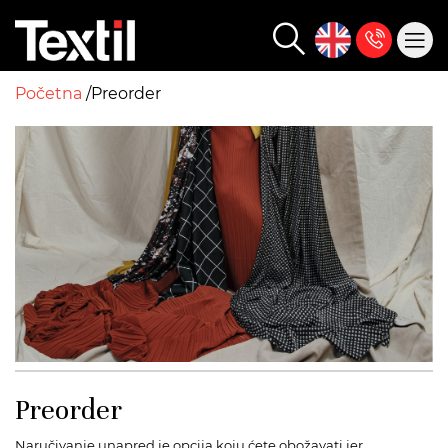
Početna
Preorder
Preorder
Naručivanje unapred je opcija koju ćete obožavati jer