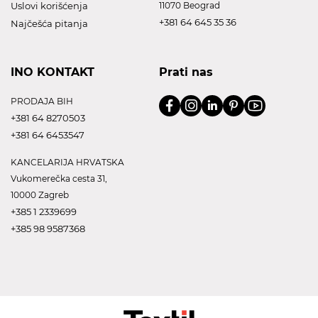
Uslovi korišćenja
11070 Beograd
+381 64 645 35 36
Najčešća pitanja
INO KONTAKT
Prati nas
PRODAJA BIH
+381 64 8270503
+381 64 6453547
KANCELARIJA HRVATSKA
Vukomerečka cesta 31,
10000 Zagreb
+385 1 2339699
+385 98 9587368