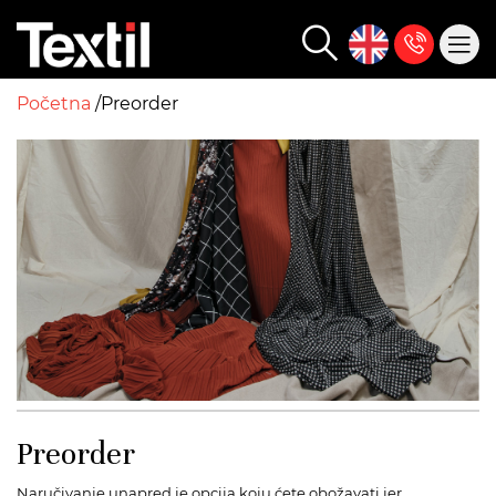
Početna
Preorder
Preorder
Naručivanje unapred je opcija koju ćete obožavati jer