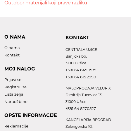
Outdoor materijali koji prave razliku
O NAMA
KONTAKT
O nama
CENTRALA UžICE
Kontakt
Banjička bb,
31000 Užice
MOJ NALOG
+381 64 645 3535
+381 64 615 2990
Prijavi se
Registruj se
MALOPRODAJA VELUR X
Lista želja
Dimitrija Tucovica 131,
Narudžbine
31000 Užice
+381 64 8270527
OPŠTE INFORMACIJE
KANCELARIJA BEOGRAD
Reklamacije
Zelengorska 1G,