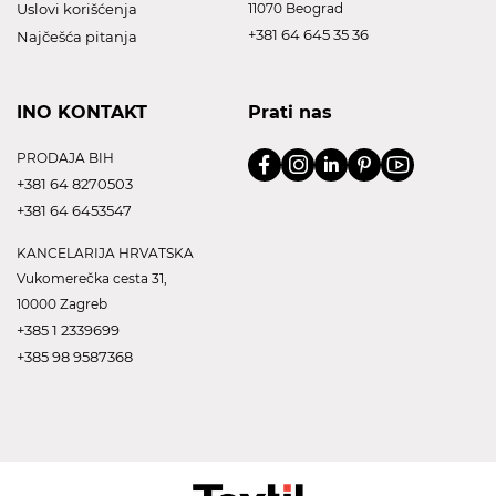
Uslovi korišćenja
11070 Beograd
+381 64 645 35 36
Najčešća pitanja
INO KONTAKT
Prati nas
PRODAJA BIH
+381 64 8270503
+381 64 6453547
KANCELARIJA HRVATSKA
Vukomerečka cesta 31,
10000 Zagreb
+385 1 2339699
+385 98 9587368