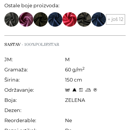
Ostale boje proizvoda:
+ još 12
SASTAV
- 100%POLIESTAR
JM:
M
2
Gramaža:
60 g/m
Širina:
150 cm
Održavanje:
s 8 y o C
Boja:
ZELENA
Dezen:
Reorderable:
Ne