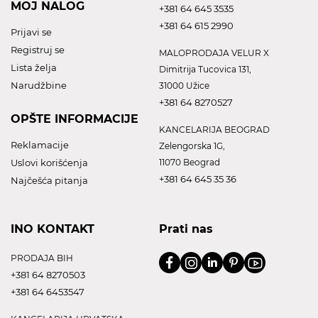
MOJ NALOG
+381 64 645 3535
+381 64 615 2990
Prijavi se
Registruj se
MALOPRODAJA VELUR X
Lista želja
Dimitrija Tucovica 131,
Narudžbine
31000 Užice
+381 64 8270527
OPŠTE INFORMACIJE
KANCELARIJA BEOGRAD
Reklamacije
Zelengorska 1G,
Uslovi korišćenja
11070 Beograd
+381 64 645 35 36
Najčešća pitanja
INO KONTAKT
Prati nas
PRODAJA BIH
+381 64 8270503
+381 64 6453547