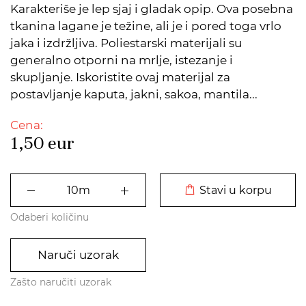
Karakteriše je lep sjaj i gladak opip. Ova posebna
tkanina lagane je težine, ali je i pored toga vrlo
jaka i izdržljiva. Poliestarski materijali su
generalno otporni na mrlje, istezanje i
skupljanje. Iskoristite ovaj materijal za
postavljanje kaputa, jakni, sakoa, mantila...
Cena:
1,50
eur
DODATO U KORPU
Stavi u korpu
Odaberi količinu
Naruči uzorak
Zašto naručiti uzorak