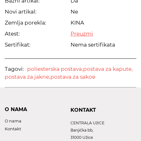
Bazni artikal:
Da
Novi artikal:
Ne
Zemlja porekla:
KINA
Atest:
Preuzmi
Sertifikat:
Nema sertifikata
Tagovi:
poliesterska postava,
postava za kapute,
postava za jakne,
postava za sakoe
O NAMA
KONTAKT
O nama
CENTRALA UžICE
Kontakt
Banjička bb,
31000 Užice