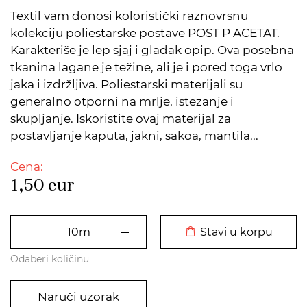
Textil vam donosi koloristički raznovrsnu
kolekciju poliestarske postave POST P ACETAT.
Karakteriše je lep sjaj i gladak opip. Ova posebna
tkanina lagane je težine, ali je i pored toga vrlo
jaka i izdržljiva. Poliestarski materijali su
generalno otporni na mrlje, istezanje i
skupljanje. Iskoristite ovaj materijal za
postavljanje kaputa, jakni, sakoa, mantila...
Cena:
1,50
eur
DODATO U KORPU
Stavi u korpu
Odaberi količinu
Naruči uzorak