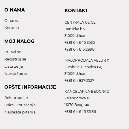
O NAMA
KONTAKT
O nama
CENTRALA UžICE
Kontakt
Banjička bb,
31000 Užice
MOJ NALOG
+381 64 645 3535
+381 64 615 2990
Prijavi se
Registruj se
MALOPRODAJA VELUR X
Lista želja
Dimitrija Tucovica 131,
Narudžbine
31000 Užice
+381 64 8270527
OPŠTE INFORMACIJE
KANCELARIJA BEOGRAD
Reklamacije
Zelengorska 1G,
Uslovi korišćenja
11070 Beograd
+381 64 645 35 36
Najčešća pitanja