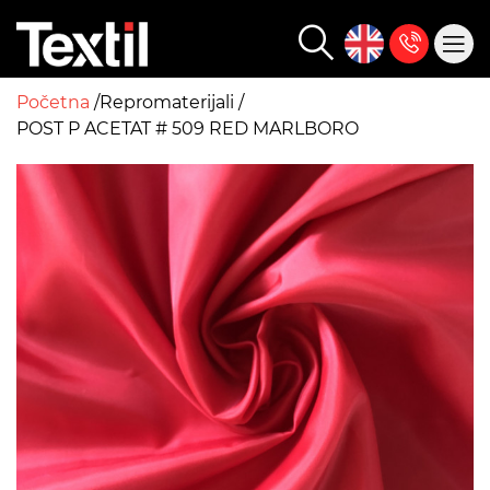
Početna
Repromaterijali
POST P ACETAT # 509 RED MARLBORO