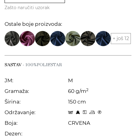
Zašto naručiti uzorak
Ostale boje proizvoda:
+ još 12
SASTAV
- 100%POLIESTAR
JM:
M
2
Gramaža:
60 g/m
Širina:
150 cm
Održavanje:
s 8 y o C
Boja:
CRVENA
Dezen: