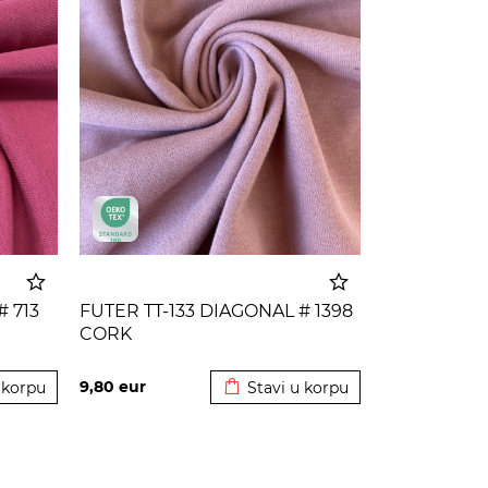
# 713
FUTER TT-133 DIAGONAL # 1398
CORK
 korpu
Dodato u korpu
9,80
eur
 korpu
Stavi u korpu