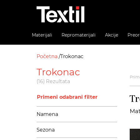
Materijali
Repromaterijali
Akcije
Preor
Početna
Trokonac
Trokonac
Prime
(16) Rezultata
Tr
Primeni odabrani filter
Mat
Namena
Sezona