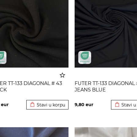
ER TT-133 DIAGONAL # 43
FUTER TT-133 DIAGONAL 
CK
JEANS BLUE
Dodato u korpu
Dodato u
0
eur
9,80
eur
Stavi u korpu
Stavi u