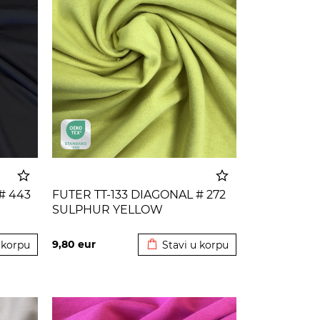
# 443
FUTER TT-133 DIAGONAL # 272
SULPHUR YELLOW
 korpu
Dodato u korpu
9,80
eur
 korpu
Stavi u korpu