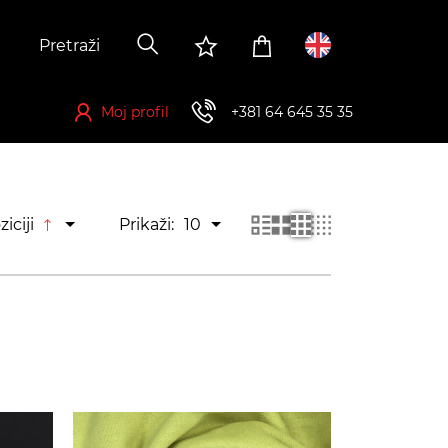
Moj profil
+381 64 645 35 35
Registrujte se kako biste ostvarili mogućnost za kupovinu
ziciji
Prikaži:
10