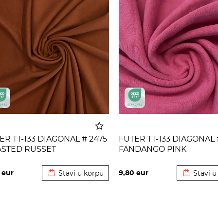
ER TT-133 DIAGONAL # 2475
FUTER TT-133 DIAGONAL 
STED RUSSET
FANDANGO PINK
Dodato u korpu
Dodato u
0
eur
9,80
eur
Stavi u korpu
Stavi u