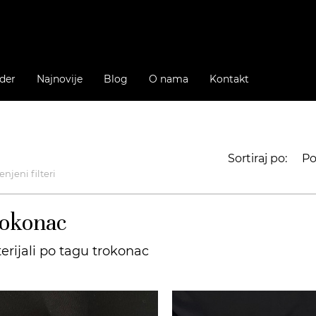
der
Najnovije
Blog
O nama
Kontakt
Sortiraj po:
Po
njeni filteri
okonac
erijali po tagu trokonac