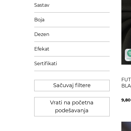
Sastav
Boja
Dezen
Efekat
Sertifikati
FUT
Sačuvaj filtere
BLA
9,8
Vrati na početna
podešavanja