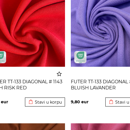
ER TT-133 DIAGONAL # 1143
FUTER TT-133 DIAGONAL 
H RISK RED
BLUISH LAVANDER
Dodato u korpu
Dodato u
0
eur
9,80
eur
Stavi u korpu
Stavi u