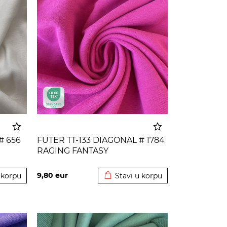
# 656
FUTER TT-133 DIAGONAL # 1784
RAGING FANTASY
 korpu
Dodato u korpu
9,80
eur
 korpu
Stavi u korpu