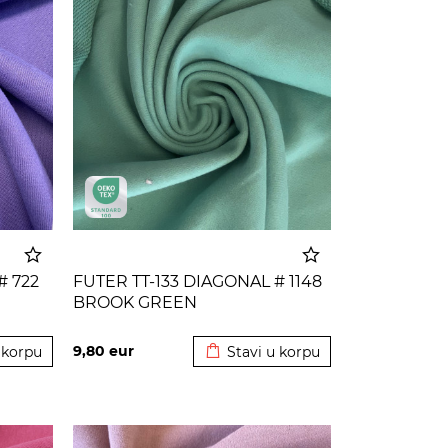
# 722
FUTER TT-133 DIAGONAL # 1148
BROOK GREEN
 korpu
Dodato u korpu
9,80
eur
 korpu
Stavi u korpu