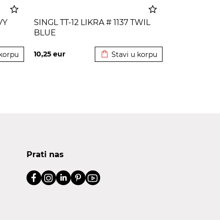
VY
SINGL TT-12 LIKRA # 1137 TWIL
BLUE
korpu
Dodato u korpu
10,25
eur
 korpu
Stavi u korpu
Prati nas