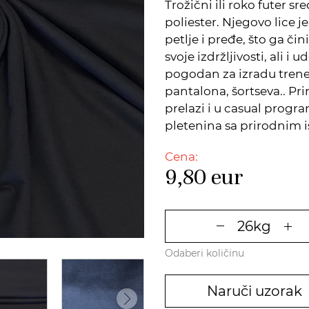
Trožični ili roko futer 
poliester. Njegovo lice j
petlje i pređe, što ga č
svoje izdržljivosti, ali i 
pogodan za izradu trener
pantalona, šortseva.. Pr
prelazi i u casual progra
pletenina sa prirodnim 
Cena:
9,80
eur
Odaberi količinu
Naruči uzorak