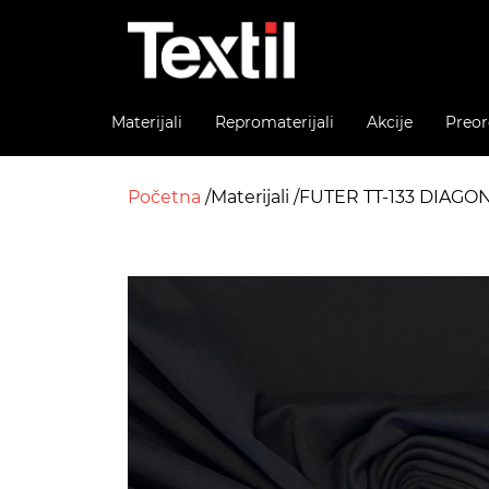
Materijali
Repromaterijali
Akcije
Preor
Početna
Materijali
FUTER TT-133 DIAGO