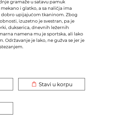
srednje gramaže u satavu pamuk
e mekano i glatko, a sa naličja ima
ini dobro upijajućom tkaninom. Zbog
udobnosti, izuzetno je svestran, pa je
ki, dukserica, dnevnih ležernih
imarna namena mu je sportska, ali lako
m. Održavanje je lako, ne gužva se jer je
istezanjem.
DODATO U KORPU
Stavi u korpu