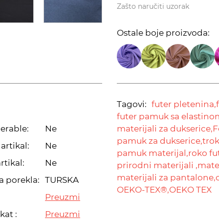
Zašto naručiti uzorak
Ostale boje proizvoda:
Tagovi:
futer pletenina,
futer pamuk sa elastino
erable:
Ne
materijali za dukserice,
F
pamuk za dukserice,
tro
artikal:
Ne
pamuk materijal,
roko fu
rtikal:
Ne
prirodni materijali ,
mater
materijali za pantalone,
a porekla:
TURSKA
OEKO-TEX®,
OEKO TEX
Preuzmi
kat :
Preuzmi