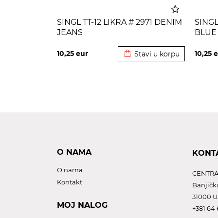
SINGL TT-12 LIKRA # 2971 DENIM
SINGL
JEANS
BLUE
Dodato u korpu
10,25
eur
10,25
e
Stavi u korpu
O NAMA
KONT
O nama
CENTRA
Kontakt
Banjičk
31000 U
MOJ NALOG
+381 64 