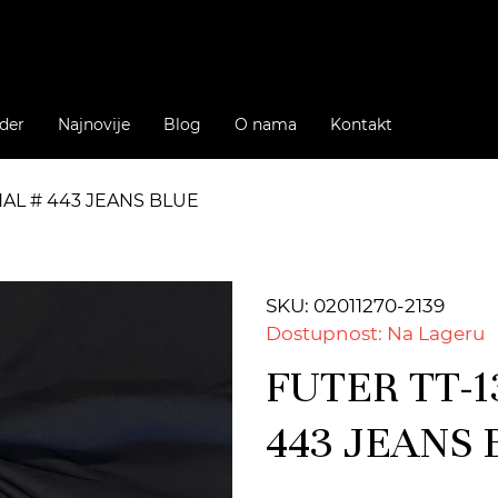
der
Najnovije
Blog
O nama
Kontakt
NAL # 443 JEANS BLUE
SKU: 02011270-2139
Dostupnost: Na Lageru
FUTER TT-1
443 JEANS 