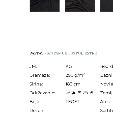
SASTAV
- 67%PAMUK 33%POLIESTER
JM:
KG
Reord
2
Gramaža:
290 g/m
Bazni 
Širina:
183 cm
Novi a
Održavanje:
Zemlj
t 8 Z o C
Boja:
TEGET
Atest:
Dezen:
Sertifi