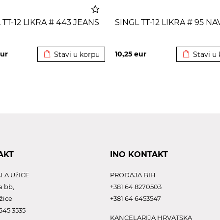
 TT-12 LIKRA # 443 JEANS
SINGL TT-12 LIKRA # 95 NA
Dodato u korpu
Dodato u 
ur
10,25
eur
Stavi u korpu
Stavi u
AKT
INO KONTAKT
LA UžICE
PRODAJA BIH
a bb,
+381 64 8270503
žice
+381 64 6453547
645 3535
KANCELARIJA HRVATSKA