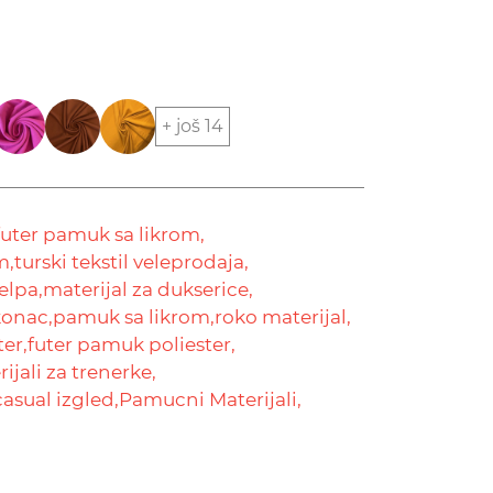
+ još 14
futer pamuk sa likrom,
m,
turski tekstil veleprodaja,
elpa,
materijal za dukserice,
konac,
pamuk sa likrom,
roko materijal,
ter,
futer pamuk poliester,
ijali za trenerke,
casual izgled,
Pamucni Materijali,