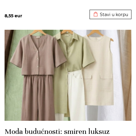
Dodato u korpu
Stavi u korpu
8,55
eur
>
Moda budućnosti: smiren luksuz