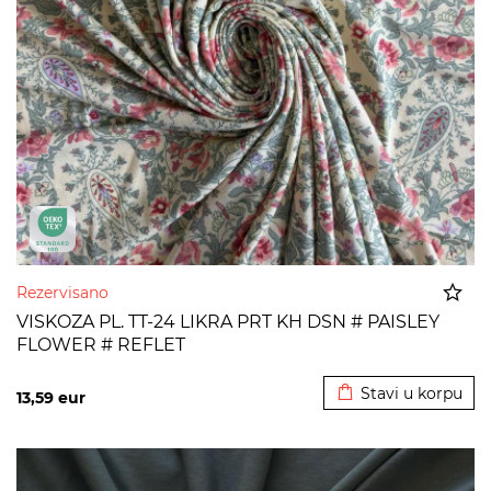
Rezervisano
VISKOZA PL. TT-24 LIKRA PRT KH DSN # PAISLEY
FLOWER # REFLET
Dodato u korpu
Stavi u korpu
13,59
eur