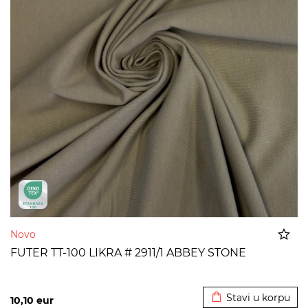
Novo
FUTER TT-100 LIKRA # 2911/1 ABBEY STONE
Dodato u korpu
Stavi u korpu
10,10
eur