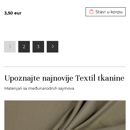
Dodato u korpu
Stavi u korpu
3,50
eur
1
2
3
Upoznajte najnovije Textil tkanine
Materijali sa međunarodnih sajmova