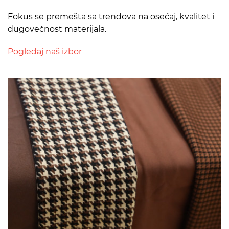
Fokus se premešta sa trendova na osećaj, kvalitet i
dugovečnost materijala.
Pogledaj naš izbor
>