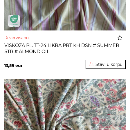
Rezervisano
VISKOZA PL. TT-24 LIKRA PRT KH DSN # SUMMER
STR # ALMOND OIL
Dodato u korpu
Stavi u korpu
13,59
eur