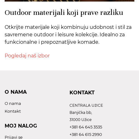
Outdoor materijali koji prave razliku
Otkrijte materijale koji kombinuju udobnost i stil za
savremene outdoor i leisure kolekcije. Idealno za
funkcionalne i prepoznatljive komade.
Pogledaj naš izbor
O NAMA
KONTAKT
O nama
CENTRALA UžICE
Kontakt
Banjička bb,
31000 Užice
MOJ NALOG
+381 64 645 3535
+381 64 615 2990
Prijavi se