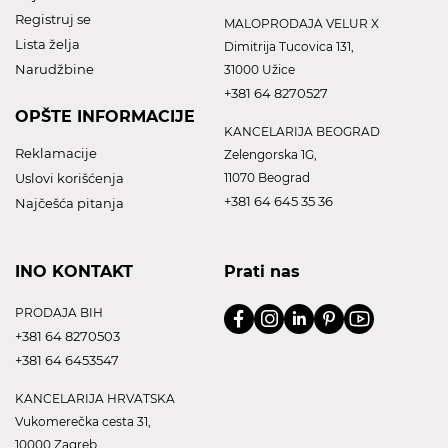
Registruj se
MALOPRODAJA VELUR X
Lista želja
Dimitrija Tucovica 131,
Narudžbine
31000 Užice
+381 64 8270527
OPŠTE INFORMACIJE
KANCELARIJA BEOGRAD
Reklamacije
Zelengorska 1G,
Uslovi korišćenja
11070 Beograd
+381 64 645 35 36
Najčešća pitanja
INO KONTAKT
Prati nas
PRODAJA BIH
+381 64 8270503
+381 64 6453547
KANCELARIJA HRVATSKA
Vukomerečka cesta 31,
10000 Zagreb