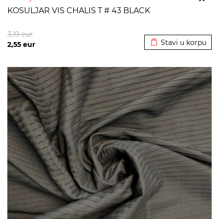
KOSULJAR VIS CHALIS T # 43 BLACK
Dodato u korpu
3,19
eur
Stavi u korpu
2,55
eur