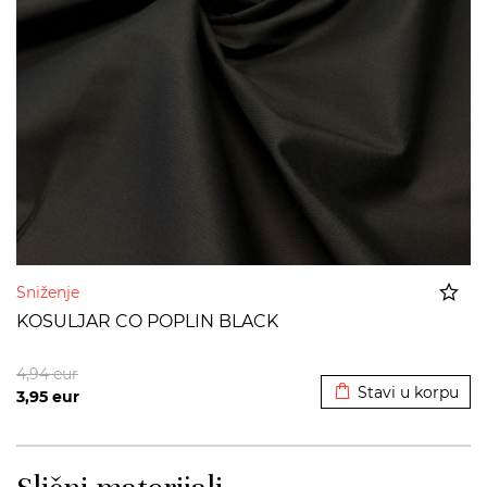
Sniženje
KOSULJAR CO POPLIN BLACK
Dodato u korpu
4,94
eur
Stavi u korpu
3,95
eur