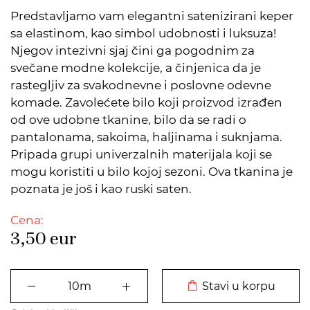
Predstavljamo vam elegantni satenizirani keper
sa elastinom, kao simbol udobnosti i luksuza!
Njegov intezivni sjaj čini ga pogodnim za
svečane modne kolekcije, a činjenica da je
rastegljiv za svakodnevne i poslovne odevne
komade. Zavolećete bilo koji proizvod izrađen
od ove udobne tkanine, bilo da se radi o
pantalonama, sakoima, haljinama i suknjama.
Pripada grupi univerzalnih materijala koji se
mogu koristiti u bilo kojoj sezoni. Ova tkanina je
poznata je još i kao ruski saten.
Cena:
3,50
eur
DODATO U KORPU
Stavi u korpu