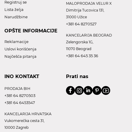
Registruj se
MALOPRODAJA VELUR X
Lista želja
Dimitrija Tucovica 131,
Narudžbine
31000 Užice
+381 64 8270527
OPŠTE INFORMACIJE
KANCELARIJA BEOGRAD
Reklamacije
Zelengorska 1G,
Uslovi korišćenja
11070 Beograd
+381 64 645 35 36
Najčešća pitanja
INO KONTAKT
Prati nas
PRODAJA BIH
+381 64 8270503
+381 64 6453547
KANCELARIJA HRVATSKA
Vukomerečka cesta 31,
10000 Zagreb