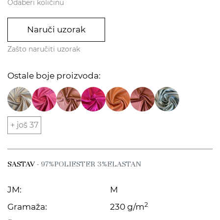
Odaberi količinu
Naruči uzorak
Zašto naručiti uzorak
Ostale boje proizvoda:
+ još 37
SASTAV
- 97%POLIESTER 3%ELASTAN
JM:
M
2
Gramaža:
230 g/m