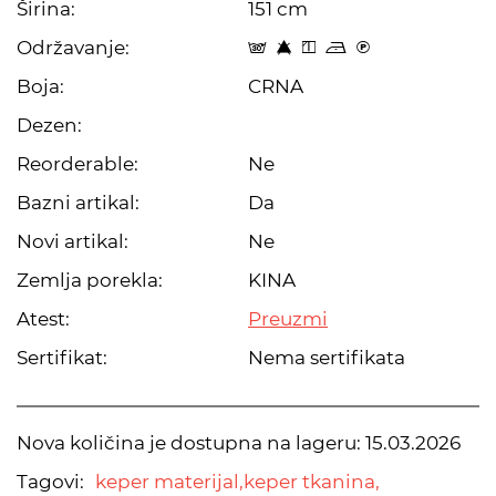
Širina:
151 cm
Održavanje:
s 8 y o C
Boja:
CRNA
Dezen:
Reorderable:
Ne
Bazni artikal:
Da
Novi artikal:
Ne
Zemlja porekla:
KINA
Atest:
Preuzmi
Sertifikat:
Nema sertifikata
Nova količina je dostupna na lageru:
15.03.2026
Tagovi:
keper materijal,
keper tkanina,