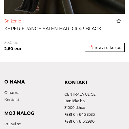
Sniženje
KEPER FRANCE SATEN HARD # 43 BLACK
Dodato u korpu
3,50
eur
Stavi u korpu
2,80
eur
O NAMA
KONTAKT
O nama
CENTRALA UžICE
Kontakt
Banjička bb,
31000 Užice
MOJ NALOG
+381 64 645 3535
+381 64 615 2990
Prijavi se