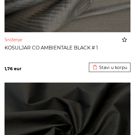
Sniženje
KOSULJAR CO AMBIENTALE BLACK # 1
Dodato u korpu
Stavi u korpu
1,76
eur