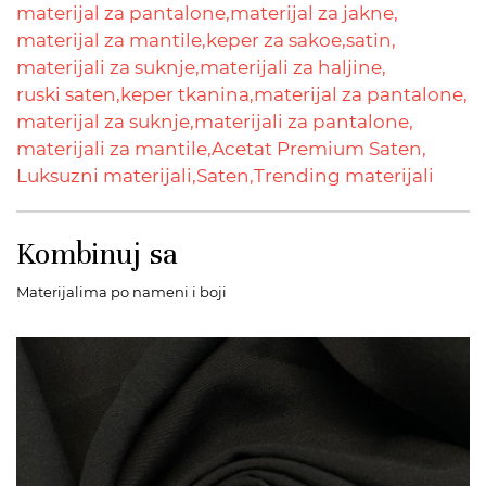
materijal za pantalone,
materijal za jakne,
materijal za mantile,
keper za sakoe,
satin,
materijali za suknje,
materijali za haljine,
ruski saten,
keper tkanina,
materijal za pantalone,
materijal za suknje,
materijali za pantalone,
materijali za mantile,
Acetat Premium Saten,
Luksuzni materijali,
Saten,
Trending materijali
Kombinuj sa
Materijalima po nameni i boji