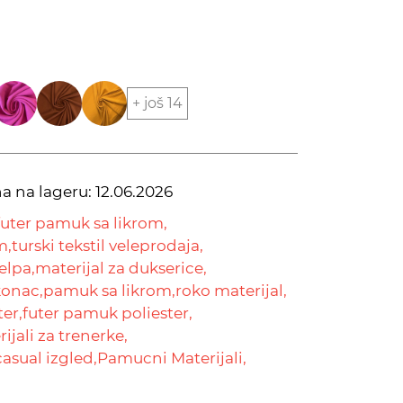
+ još 14
na na lageru:
12.06.2026
futer pamuk sa likrom,
m,
turski tekstil veleprodaja,
elpa,
materijal za dukserice,
konac,
pamuk sa likrom,
roko materijal,
ter,
futer pamuk poliester,
ijali za trenerke,
casual izgled,
Pamucni Materijali,