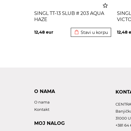
SINGL TT-13 SLUB # 203 AQUA
SINGL
HAZE
VICT
Dodato u korpu
12,48
eur
12,48
e
Stavi u korpu
O NAMA
KONT
O nama
CENTRA
Kontakt
Banjičk
31000 U
MOJ NALOG
+381 64 