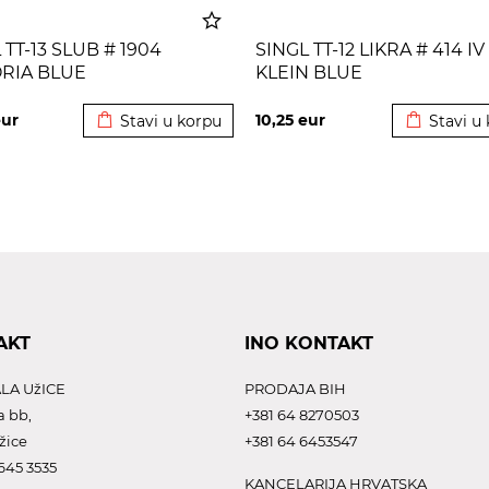
 TT-13 SLUB # 1904
SINGL TT-12 LIKRA # 414 IV
ORIA BLUE
KLEIN BLUE
Dodato u korpu
Dodato u 
ur
10,25
eur
Stavi u korpu
Stavi u
AKT
INO KONTAKT
LA UžICE
PRODAJA BIH
a bb,
+381 64 8270503
žice
+381 64 6453547
645 3535
KANCELARIJA HRVATSKA