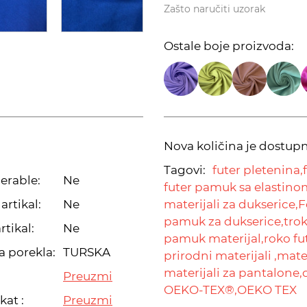
Zašto naručiti uzorak
Ostale boje proizvoda:
Nova količina je dostup
Tagovi:
futer pletenina,
erable:
Ne
futer pamuk sa elastino
artikal:
Ne
materijali za dukserice,
F
pamuk za dukserice,
tro
rtikal:
Ne
pamuk materijal,
roko fu
a porekla:
TURSKA
prirodni materijali ,
mater
materijali za pantalone,
Preuzmi
OEKO-TEX®,
OEKO TEX
kat :
Preuzmi