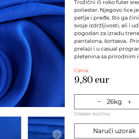
Trožični ili roko futer 
poliester. Njegovo lice j
petlje i pređe, što ga č
svoje izdržljivosti, ali i 
pogodan za izradu trener
pantalona, šortseva.. Pr
prelazi i u casual progra
pletenina sa prirodnim 
Cena:
9,80
eur
Odaberi količinu
Naruči uzorak