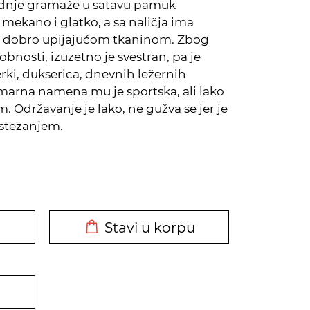
srednje gramaže u satavu pamuk
e mekano i glatko, a sa naličja ima
ini dobro upijajućom tkaninom. Zbog
udobnosti, izuzetno je svestran, pa je
ki, dukserica, dnevnih ležernih
imarna namena mu je sportska, ali lako
m. Održavanje je lako, ne gužva se jer je
istezanjem.
DODATO U KORPU
Stavi u korpu