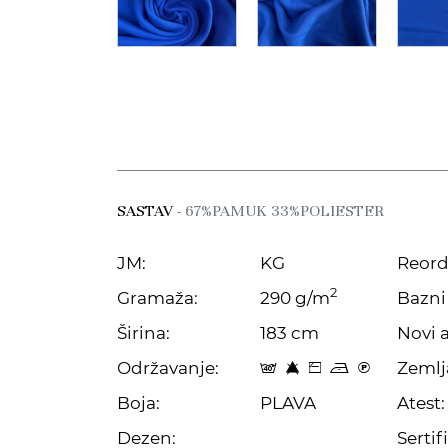
SASTAV
- 67%PAMUK 33%POLIESTER
JM:
KG
Reord
2
Gramaža:
290 g/m
Bazni 
Širina:
183 cm
Novi a
Održavanje:
Zemlj
t 8 Z o C
Boja:
PLAVA
Atest:
Dezen:
Sertifi