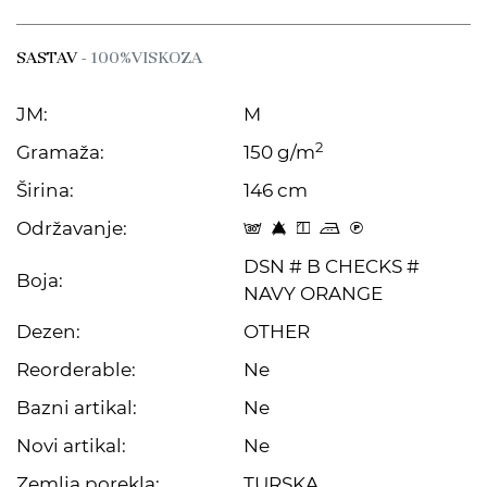
SASTAV
- 100%VISKOZA
JM:
M
2
Gramaža:
150 g/m
Širina:
146 cm
Održavanje:
s 8 y p C
DSN # B CHECKS #
Boja:
NAVY ORANGE
Dezen:
OTHER
Reorderable:
Ne
Bazni artikal:
Ne
Novi artikal:
Ne
Zemlja porekla:
TURSKA