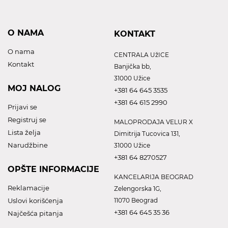
O NAMA
KONTAKT
O nama
CENTRALA UžICE
Kontakt
Banjička bb,
31000 Užice
MOJ NALOG
+381 64 645 3535
+381 64 615 2990
Prijavi se
Registruj se
MALOPRODAJA VELUR X
Lista želja
Dimitrija Tucovica 131,
Narudžbine
31000 Užice
+381 64 8270527
OPŠTE INFORMACIJE
KANCELARIJA BEOGRAD
Reklamacije
Zelengorska 1G,
Uslovi korišćenja
11070 Beograd
+381 64 645 35 36
Najčešća pitanja