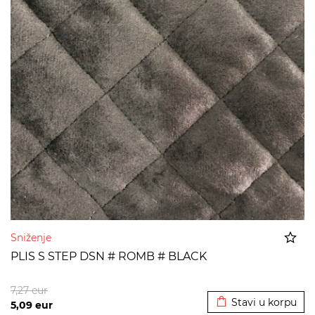
Sniženje
PLIS S STEP DSN # ROMB # BLACK
Dodato u korpu
7,27
eur
Stavi u korpu
5,09
eur