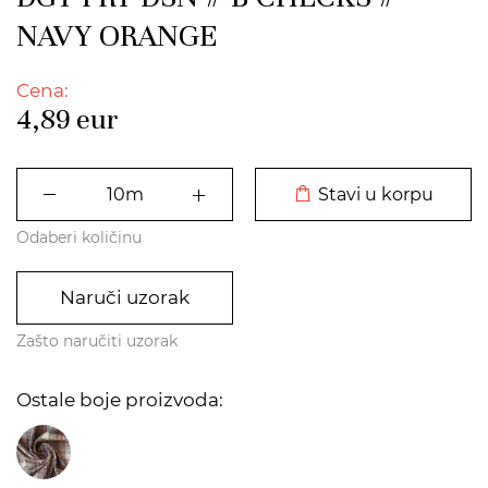
NAVY ORANGE
Cena:
4,89
eur
DODATO U KORPU
Stavi u korpu
Odaberi količinu
Naruči uzorak
Zašto naručiti uzorak
Ostale boje proizvoda: