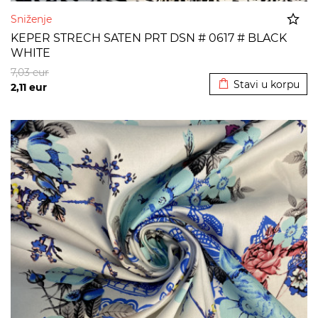
Sniženje
KEPER STRECH SATEN PRT DSN # 0617 # BLACK
WHITE
Dodato u korpu
7,03
eur
Stavi u korpu
2,11
eur