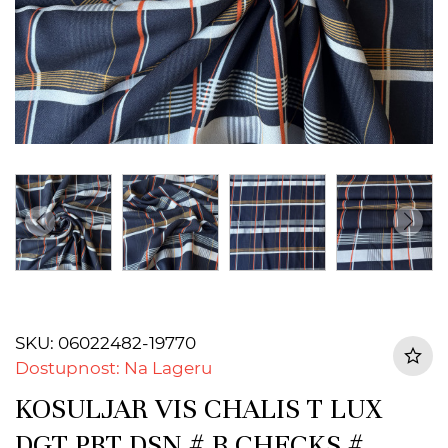
SKU: 06022482-19770
Dostupnost: Na Lageru
KOSULJAR VIS CHALIS T LUX
DGT PRT DSN # B CHECKS #