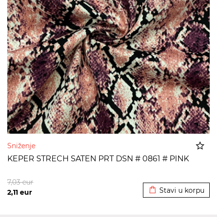
Sniženje
KEPER STRECH SATEN PRT DSN # 0861 # PINK
Dodato u korpu
7,03
eur
Stavi u korpu
2,11
eur