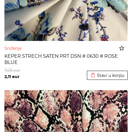
Sniženje
KEPER STRECH SATEN PRT DSN # 0630 # ROSE
BLUE
Dodato u korpu
7,03
eur
Stavi u korpu
2,11
eur