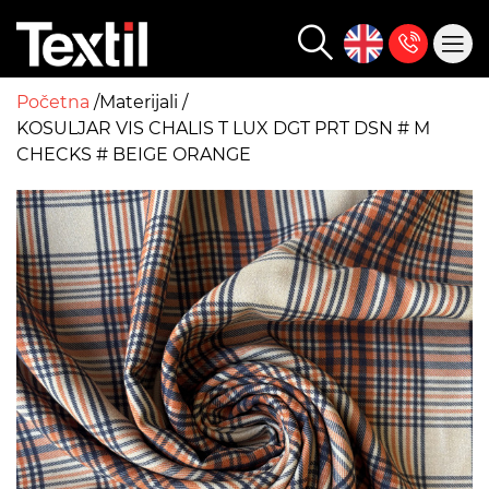
Početna
Materijali
KOSULJAR VIS CHALIS T LUX DGT PRT DSN # M
CHECKS # BEIGE ORANGE