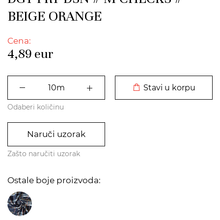
BEIGE ORANGE
Cena:
4,89
eur
DODATO U KORPU
Stavi u korpu
Odaberi količinu
Naruči uzorak
Zašto naručiti uzorak
Ostale boje proizvoda: