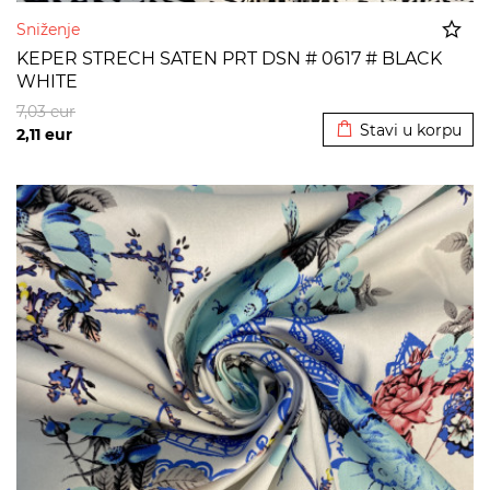
Sniženje
KEPER STRECH SATEN PRT DSN # 0617 # BLACK
WHITE
Dodato u korpu
7,03
eur
Stavi u korpu
2,11
eur