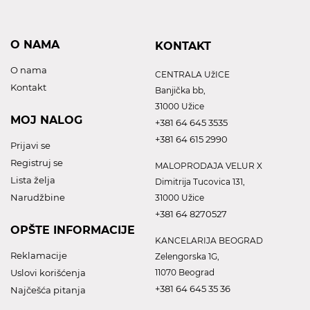
O NAMA
KONTAKT
O nama
CENTRALA UžICE
Kontakt
Banjička bb,
31000 Užice
MOJ NALOG
+381 64 645 3535
+381 64 615 2990
Prijavi se
Registruj se
MALOPRODAJA VELUR X
Lista želja
Dimitrija Tucovica 131,
Narudžbine
31000 Užice
+381 64 8270527
OPŠTE INFORMACIJE
KANCELARIJA BEOGRAD
Reklamacije
Zelengorska 1G,
Uslovi korišćenja
11070 Beograd
+381 64 645 35 36
Najčešća pitanja