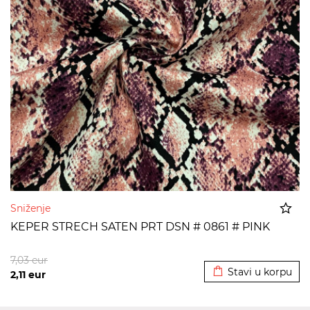
Sniženje
KEPER STRECH SATEN PRT DSN # 0861 # PINK
Dodato u korpu
7,03
eur
Stavi u korpu
2,11
eur