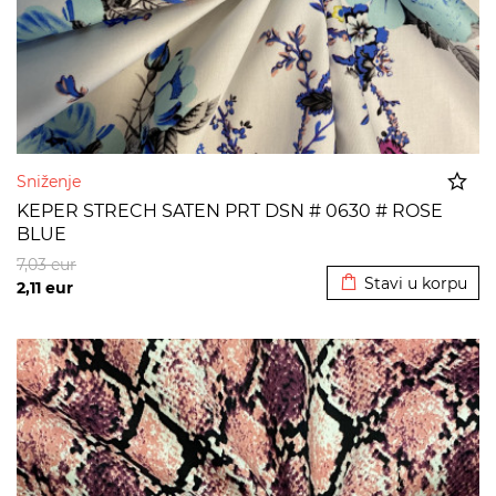
Sniženje
KEPER STRECH SATEN PRT DSN # 0630 # ROSE
BLUE
Dodato u korpu
7,03
eur
Stavi u korpu
2,11
eur