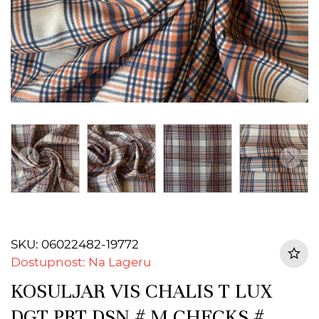
SKU: 06022482-19772
Dostupnost: Na Lageru
KOSULJAR VIS CHALIS T LUX
DGT PRT DSN # M CHECKS #