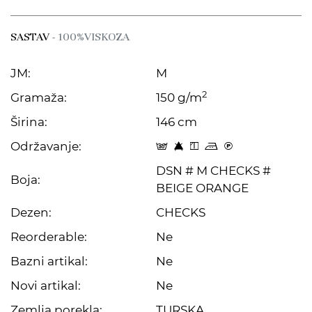
SASTAV
- 100%VISKOZA
JM:
M
2
Gramaža:
150 g/m
Širina:
146 cm
Održavanje:
s 8 y p C
DSN # M CHECKS #
Boja:
BEIGE ORANGE
Dezen:
CHECKS
Reorderable:
Ne
Bazni artikal:
Ne
Novi artikal:
Ne
Zemlja porekla:
TURSKA