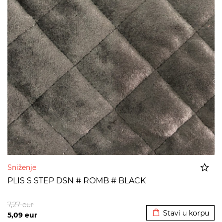
Sniženje
PLIS S STEP DSN # ROMB # BLACK
Dodato u korpu
7,27
eur
Stavi u korpu
5,09
eur