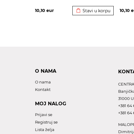
Dodato u korpu
10,10
eur
10,10
e
Stavi u korpu
O NAMA
KONT
O nama
CENTRA
Kontakt
Banjičk
31000 U
MOJ NALOG
+381 64 
+381 64 
Prijavi se
Registruj se
MALOPR
Lista želja
Dimitrij