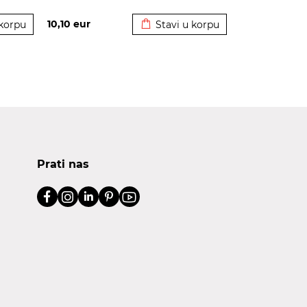
korpu
Dodato u korpu
10,10
eur
 korpu
Stavi u korpu
Prati nas