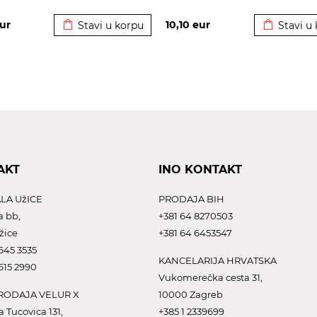
Dodato u korpu
Dodato u 
ur
10,10
eur
Stavi u korpu
Stavi u
AKT
INO KONTAKT
LA UžICE
PRODAJA BIH
a bb,
+381 64 8270503
žice
+381 64 6453547
645 3535
KANCELARIJA HRVATSKA
615 2990
Vukomerečka cesta 31,
ODAJA VELUR X
10000 Zagreb
a Tucovica 131,
+385 1 2339699