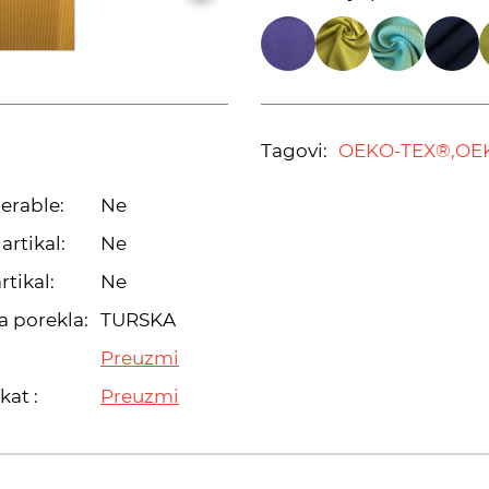
Tagovi:
OEKO-TEX®,
OE
erable:
Ne
artikal:
Ne
rtikal:
Ne
a porekla:
TURSKA
Preuzmi
kat :
Preuzmi