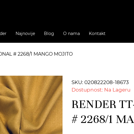
der
Najnovije
Blog
O nama
Kontakt
ONAL # 2268/1 MANGO MOJITO
SKU: 020822208-18673
Dostupnost: Na Lageru
RENDER TT
# 2268/1 