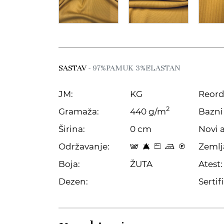
SASTAV
- 97%PAMUK 3%ELASTAN
JM:
KG
Reord
2
Gramaža:
440 g/m
Bazni 
Širina:
0 cm
Novi a
Održavanje:
Zemlj
t 8 Z p C
Boja:
ŽUTA
Atest:
Dezen:
Sertifi