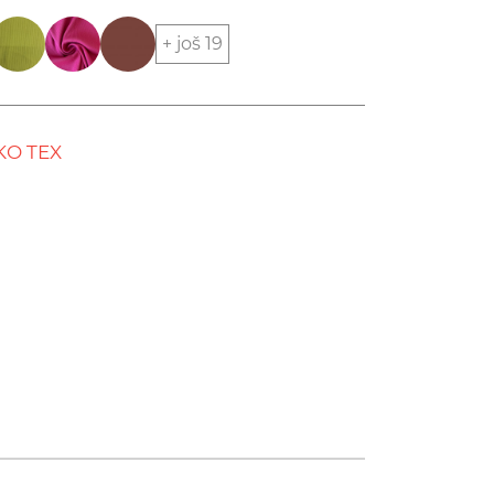
+ još 19
KO TEX