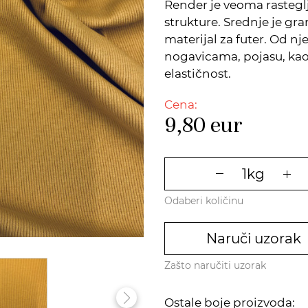
Render je veoma rastegl
strukture. Srednje je gra
materijal za futer. Od nj
nogavicama, pojasu, kao 
elastičnost.
Cena:
9,80
eur
Odaberi količinu
Naruči uzorak
Zašto naručiti uzorak
Ostale boje proizvoda: