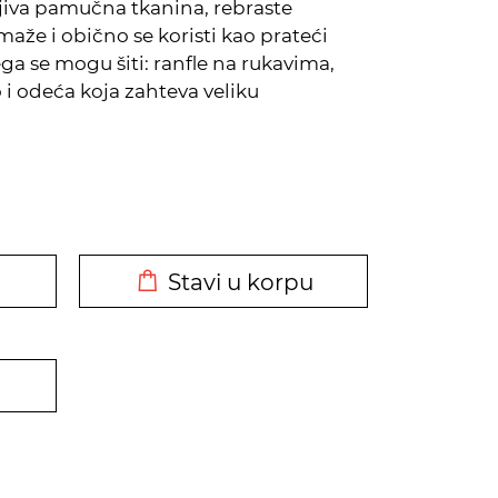
jiva pamučna tkanina, rebraste
maže i obično se koristi kao prateći
ega se mogu šiti: ranfle na rukavima,
i odeća koja zahteva veliku
DODATO U KORPU
Stavi u korpu