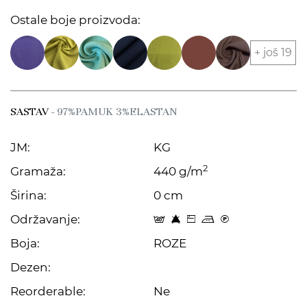
Ostale boje proizvoda:
+ još 19
SASTAV
- 97%PAMUK 3%ELASTAN
JM:
KG
2
Gramaža:
440 g/m
Širina:
0 cm
Održavanje:
t 8 Z p C
Boja:
ROZE
Dezen:
Reorderable:
Ne