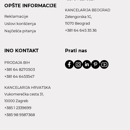
OPŠTE INFORMACIJE
KANCELARIJA BEOGRAD
Reklamacije
Zelengorska 1G,
Uslovi korišćenja
11070 Beograd
+381 64 645 35 36
Najčešća pitanja
INO KONTAKT
Prati nas
PRODAJA BIH
+381 64 8270503
+381 64 6453547
KANCELARIJA HRVATSKA
Vukomerečka cesta 31,
10000 Zagreb
+385 1 2339699
+385 98 9587368