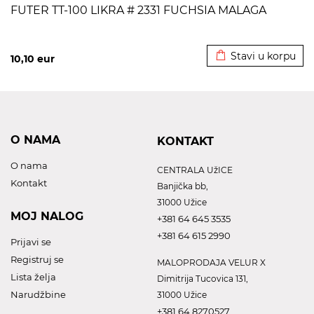
FUTER TT-100 LIKRA # 2331 FUCHSIA MALAGA
Dodato u korpu
Stavi u korpu
10,10
eur
O NAMA
KONTAKT
O nama
CENTRALA UžICE
Kontakt
Banjička bb,
31000 Užice
MOJ NALOG
+381 64 645 3535
+381 64 615 2990
Prijavi se
Registruj se
MALOPRODAJA VELUR X
Lista želja
Dimitrija Tucovica 131,
Narudžbine
31000 Užice
+381 64 8270527