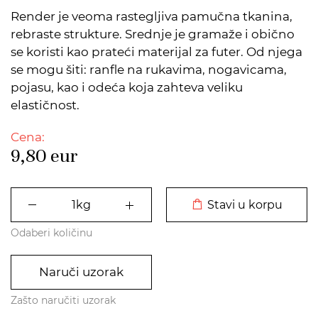
Render je veoma rastegljiva pamučna tkanina,
rebraste strukture. Srednje je gramaže i obično
se koristi kao prateći materijal za futer. Od njega
se mogu šiti: ranfle na rukavima, nogavicama,
pojasu, kao i odeća koja zahteva veliku
elastičnost.
Cena:
9,80
eur
DODATO U KORPU
Stavi u korpu
Odaberi količinu
Naruči uzorak
Zašto naručiti uzorak