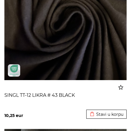
SINGL TT-12 LIKRA # 43 BLACK
Dodato u korpu
Stavi u korpu
10,25
eur