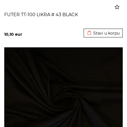
FUTER TT-100 LIKRA # 43 BLACK
Dodato u korpu
Stavi u korpu
10,10
eur