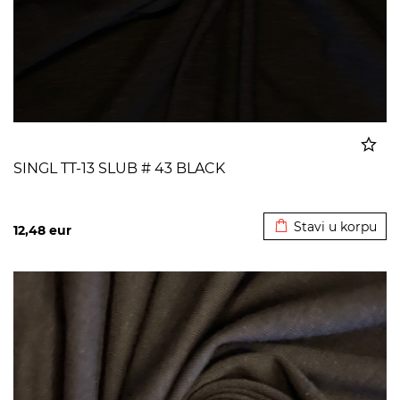
SINGL TT-13 SLUB # 43 BLACK
Dodato u korpu
Stavi u korpu
12,48
eur