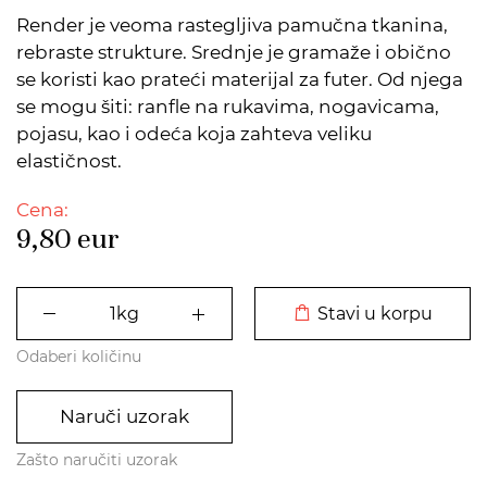
Render je veoma rastegljiva pamučna tkanina,
rebraste strukture. Srednje je gramaže i obično
se koristi kao prateći materijal za futer. Od njega
se mogu šiti: ranfle na rukavima, nogavicama,
pojasu, kao i odeća koja zahteva veliku
elastičnost.
Cena:
9,80
eur
DODATO U KORPU
Stavi u korpu
Odaberi količinu
Naruči uzorak
Zašto naručiti uzorak