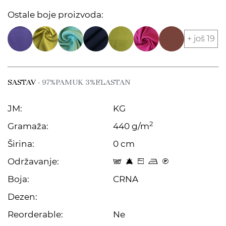
Ostale boje proizvoda:
+ još 19
SASTAV
- 97%PAMUK 3%ELASTAN
JM:
KG
2
Gramaža:
440 g/m
Širina:
0 cm
Održavanje:
t 8 Z p C
Boja:
CRNA
Dezen:
Reorderable:
Ne