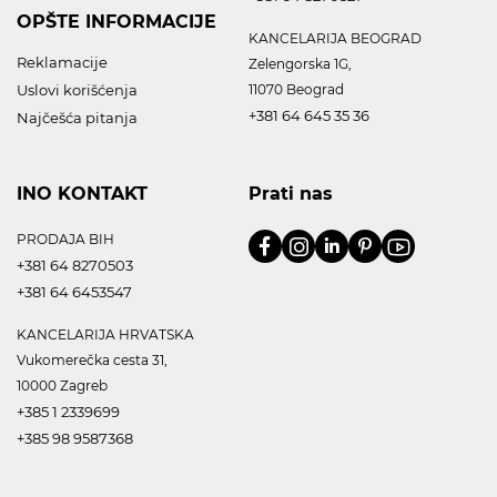
OPŠTE INFORMACIJE
KANCELARIJA BEOGRAD
Reklamacije
Zelengorska 1G,
Uslovi korišćenja
11070 Beograd
+381 64 645 35 36
Najčešća pitanja
INO KONTAKT
Prati nas
PRODAJA BIH
+381 64 8270503
+381 64 6453547
KANCELARIJA HRVATSKA
Vukomerečka cesta 31,
10000 Zagreb
+385 1 2339699
+385 98 9587368