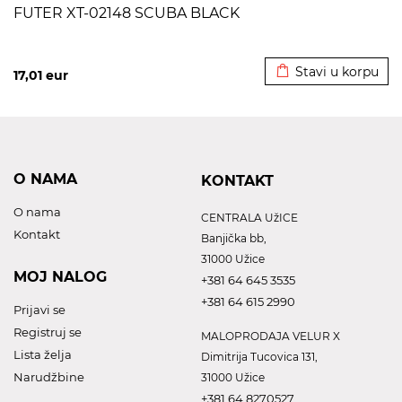
FUTER XT-02148 SCUBA BLACK
Dodato u korpu
Stavi u korpu
17,01
eur
O NAMA
KONTAKT
O nama
CENTRALA UžICE
Kontakt
Banjička bb,
31000 Užice
MOJ NALOG
+381 64 645 3535
+381 64 615 2990
Prijavi se
Registruj se
MALOPRODAJA VELUR X
Lista želja
Dimitrija Tucovica 131,
Narudžbine
31000 Užice
+381 64 8270527