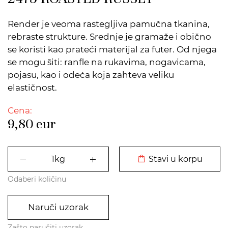
Render je veoma rastegljiva pamučna tkanina,
rebraste strukture. Srednje je gramaže i obično
se koristi kao prateći materijal za futer. Od njega
se mogu šiti: ranfle na rukavima, nogavicama,
pojasu, kao i odeća koja zahteva veliku
elastičnost.
Cena:
9,80
eur
DODATO U KORPU
Stavi u korpu
Odaberi količinu
Naruči uzorak
Zašto naručiti uzorak