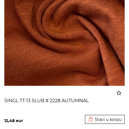
SINGL TT-13 SLUB # 2228 AUTUMNAL
Dodato u korpu
Stavi u korpu
12,48
eur