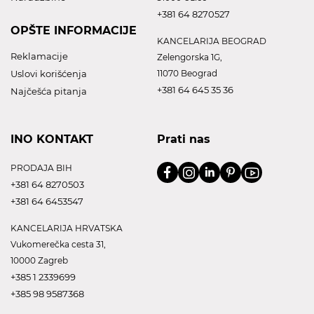
+381 64 8270527
OPŠTE INFORMACIJE
KANCELARIJA BEOGRAD
Reklamacije
Zelengorska 1G,
Uslovi korišćenja
11070 Beograd
+381 64 645 35 36
Najčešća pitanja
INO KONTAKT
Prati nas
PRODAJA BIH
+381 64 8270503
+381 64 6453547
KANCELARIJA HRVATSKA
Vukomerečka cesta 31,
10000 Zagreb
+385 1 2339699
+385 98 9587368