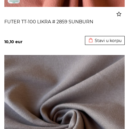
FUTER TT-100 LIKRA # 2859 SUNBURN
Dodato u korpu
Stavi u korpu
10,10
eur