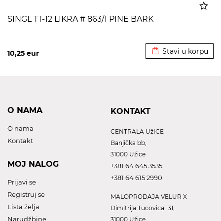
SINGL TT-12 LIKRA # 863/1 PINE BARK
Dodato u korpu
Stavi u korpu
10,25
eur
O NAMA
KONTAKT
O nama
CENTRALA UžICE
Kontakt
Banjička bb,
31000 Užice
MOJ NALOG
+381 64 645 3535
+381 64 615 2990
Prijavi se
Registruj se
MALOPRODAJA VELUR X
Lista želja
Dimitrija Tucovica 131,
Narudžbine
31000 Užice