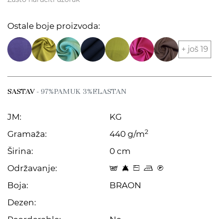
Ostale boje proizvoda:
+ još 19
SASTAV
- 97%PAMUK 3%ELASTAN
JM:
KG
2
Gramaža:
440 g/m
Širina:
0 cm
Održavanje:
t 8 Z p C
Boja:
BRAON
Dezen: