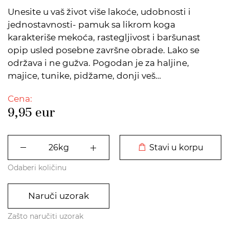
Unesite u vaš život više lakoće, udobnosti i
jednostavnosti- pamuk sa likrom koga
karakteriše mekoća, rastegljivost i baršunast
opip usled posebne završne obrade. Lako se
održava i ne gužva. Pogodan je za haljine,
majice, tunike, pidžame, donji veš…
Cena:
9,95
eur
DODATO U KORPU
Stavi u korpu
Odaberi količinu
Naruči uzorak
Zašto naručiti uzorak