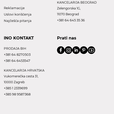
KANCELARIJA BEOGRAD
Reklamacije
Zelengorska 1G,
Uslovi korišćenja
11070 Beograd
+381 64 645 35 36
Najčešća pitanja
INO KONTAKT
Prati nas
PRODAJA BIH
+381 64 8270503
+381 64 6453547
KANCELARIJA HRVATSKA
Vukomerečka cesta 31,
10000 Zagreb
+385 1 2339699
+385 98 9587368