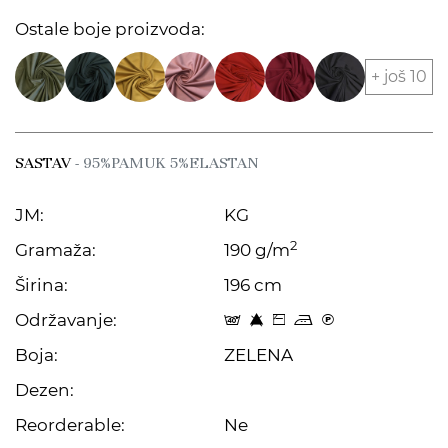
Ostale boje proizvoda:
+ još 10
SASTAV
- 95%PAMUK 5%ELASTAN
JM:
KG
2
Gramaža:
190 g/m
Širina:
196 cm
Održavanje:
t 8 Z p C
Boja:
ZELENA
Dezen:
Reorderable:
Ne