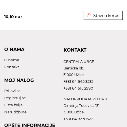
Dodato u korpu
Stavi u korpu
10,10
eur
O NAMA
KONTAKT
O nama
CENTRALA UžICE
Kontakt
Banjička bb,
31000 Užice
MOJ NALOG
+381 64 645 3535
+381 64 615 2990
Prijavi se
Registruj se
MALOPRODAJA VELUR X
Lista želja
Dimitrija Tucovica 131,
Narudžbine
31000 Užice
+381 64 8270527
OPŠTE INFORMACIJE