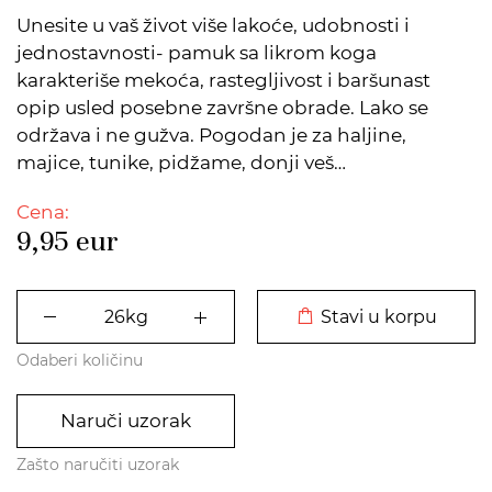
Unesite u vaš život više lakoće, udobnosti i
jednostavnosti- pamuk sa likrom koga
karakteriše mekoća, rastegljivost i baršunast
opip usled posebne završne obrade. Lako se
održava i ne gužva. Pogodan je za haljine,
majice, tunike, pidžame, donji veš…
Cena:
9,95
eur
DODATO U KORPU
Stavi u korpu
Odaberi količinu
Naruči uzorak
Zašto naručiti uzorak