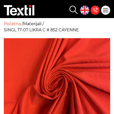
Početna
Materijali
SINGL TT-07 LIKRA C # 852 CAYENNE