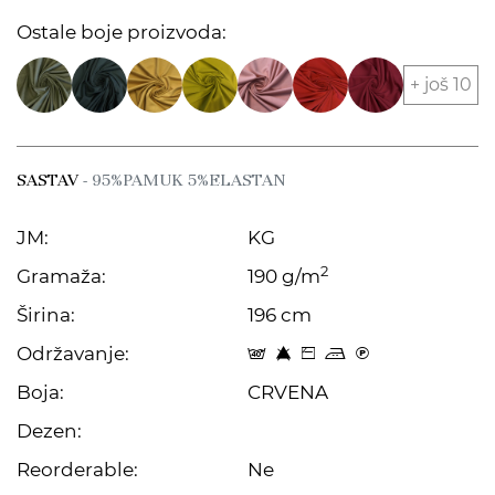
Ostale boje proizvoda:
+ još 10
SASTAV
- 95%PAMUK 5%ELASTAN
JM:
KG
2
Gramaža:
190 g/m
Širina:
196 cm
Održavanje:
t 8 Z p C
Boja:
CRVENA
Dezen:
Reorderable:
Ne