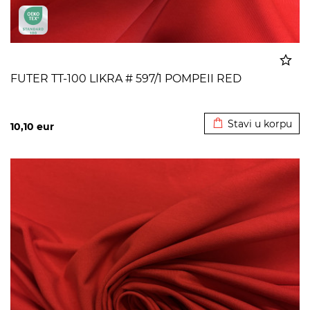
FUTER TT-100 LIKRA # 597/1 POMPEII RED
Dodato u korpu
Stavi u korpu
10,10
eur