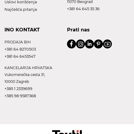
Uslovi korišćenja
11070 Beograd
+381 64 645 35 36
Najčešća pitanja
INO KONTAKT
Prati nas
PRODAJA BIH
+381 64 8270503
+381 64 6453547
KANCELARIJA HRVATSKA
Vukomerečka cesta 31,
10000 Zagreb
+385 1 2339699
+385 98 9587368