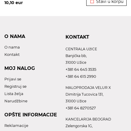
Stavi u korpu
10,10
eur
O NAMA
KONTAKT
O nama
CENTRALA UžICE
Kontakt
Banjička bb,
31000 Užice
MOJ NALOG
+381 64 645 3535
+381 64 615 2990
Prijavi se
Registruj se
MALOPRODAJA VELUR X
Lista želja
Dimitrija Tucovica 131,
Narudžbine
31000 Užice
+381 64 8270527
OPŠTE INFORMACIJE
KANCELARIJA BEOGRAD
Reklamacije
Zelengorska 1G,