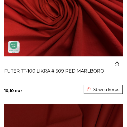
FUTER TT-100 LIKRA # 509 RED MARLBORO
Dodato u korpu
Stavi u korpu
10,10
eur